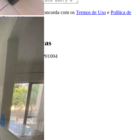
Mensagem
Ao ENVIAR você concorda com os
Termos de Uso
e
Política de
Privacidade
Enviar Indicação
Características
Referência: AP01004
3 Quartos
2 Banheiros
1 Vaga
62.00 m²
Ligamos para você!
Descrição