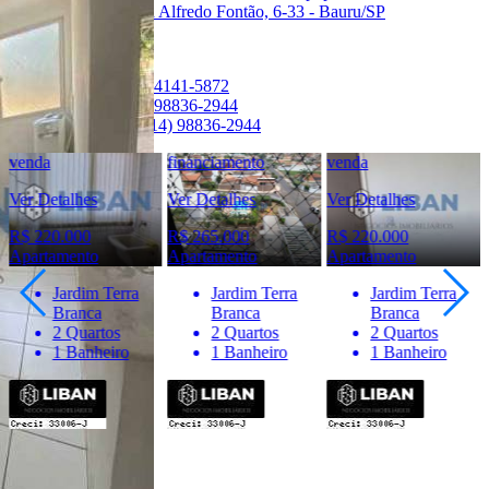
Endereço:
Rua Alfredo Fontão, 6-33 - Bauru/SP
Ver Telefone
Telefone:
(14) 4141-5872
Telefone:
(14) 98836-2944
WhatsApp:
(14) 98836-2944
venda
financiamento
venda
Ver Detalhes
Ver Detalhes
Ver Detalhes
R$ 220.000
R$ 265.000
R$ 220.000
Apartamento
Apartamento
Apartamento
Jardim Terra
Jardim Terra
Jardim Terra
Branca
Branca
Branca
2 Quartos
2 Quartos
2 Quartos
1 Banheiro
1 Banheiro
1 Banheiro
Importante