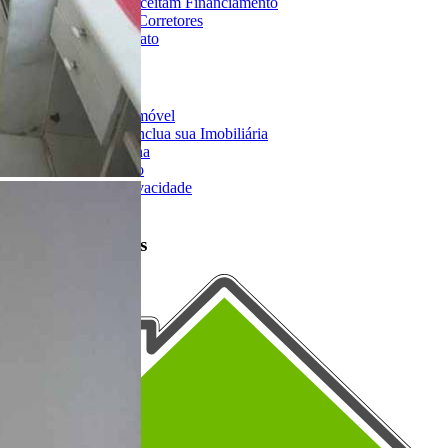
Imóveis que Aceitam Financiamento
Imobiliárias e Corretores
Entre em Contato
Sobre o Portal
Anuncie seu Imóvel
Cadastre-se | Inclua sua Imobiliária
Como Funciona
Termos de Uso
Política de Privacidade
Mapa do Site
Portais Parceiros