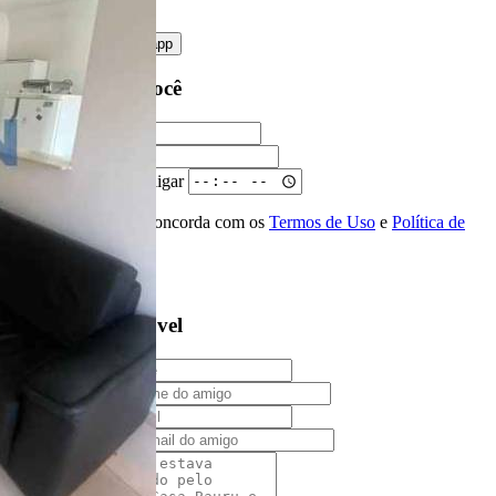
enviar mensagem
OU
converse pelo
whatsapp
Ligamos para você
Nome
Telefone
Melhor horário para ligar
Ao ENVIAR você concorda com os
Termos de Uso
e
Política de
Privacidade
Solicitar Ligação
Indique este imóvel
Seu Nome
Nome do amigo
Seu e-mail
E-mail do amigo