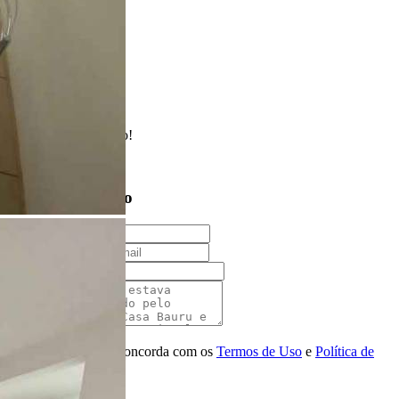
2 Banheiros
1 Vaga
62.00 m²
Realizado
Enviado com sucesso!
Entre em contato
Nome
E-mail
Telefone
Mensagem
Ao ENVIAR você concorda com os
Termos de Uso
e
Política de
Privacidade