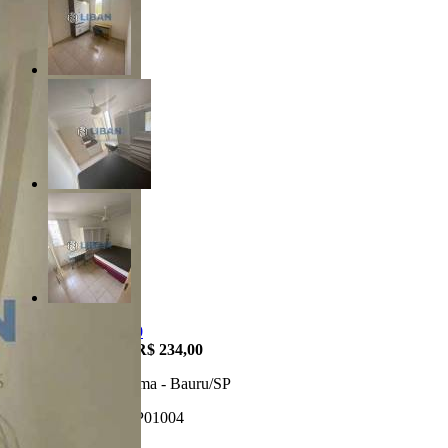
R$ 260.000,00
Condomínio:
R$ 234,00
Jardim Panorama - Bauru/SP
Referência: AP01004
3 Quartos