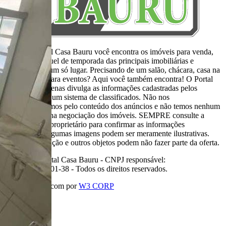
Aqui, no Portal Casa Bauru você encontra os imóveis para venda,
locação e aluguel de temporada das principais imobiliárias e
corretores em um só lugar. Precisando de um salão, chácara, casa na
praia ou sítio para eventos? Aqui você também encontra! O Portal
Casa Bauru apenas divulga as informações cadastradas pelos
usuários como um sistema de classificados. Não nos
responsabilizamos pelo conteúdo dos anúncios e não temos nenhum
envolvimento na negociação dos imóveis. SEMPRE consulte a
imobiliária ou proprietário para confirmar as informações
anunciadas. Algumas imagens podem ser meramente ilustrativas.
Itens de decoração e outros objetos podem não fazer parte da oferta.
2011-2026 Portal Casa Bauru - CNPJ responsável:
32.709.269/0001-38 - Todos os direitos reservados.
Desenvolvido com
por
W3 CORP