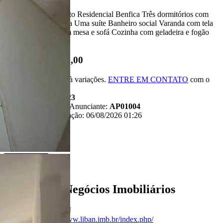
Excelente apartamento Residencial Benfica Três dormitórios com
guarda roupas e cama Uma suíte Banheiro social Varanda com tela
de proteção Sala com mesa e sofá Cozinha com geladeira e fogão
Elevador
R$ 260.000,00
*Valor sujeito à variações.
ENTRE EM CONTATO
com o
anunciante.
Código:
481323
Referência do Anunciante:
AP01004
Última atualização: 06/08/2026 01:26
Anunciante
Liban - Negócios Imobiliários
Creci:
33006-J
Site:
https://www.liban.imb.br/index.php/