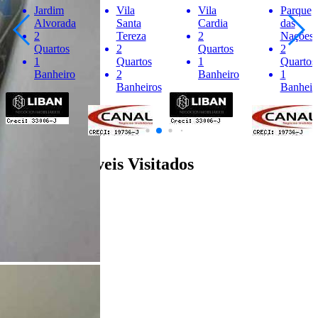
Jardim
Vila
Vila
Parque
Alvorada
Santa
Cardia
das
2
Tereza
2
Nações
Quartos
2
Quartos
2
1
Quartos
1
Quartos
Banheiro
2
Banheiro
1
Banheiros
Banheir
Últimos Imóveis Visitados
venda
Ver Detalhes
R$ 260.000
Apartamento
Jardim Panorama
3 Quartos
2 Banheiros