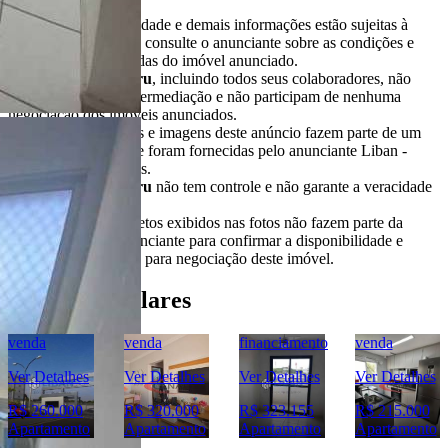
* Valores, disponibilidade e demais informações estão sujeitas à
alterações. SEMPRE consulte o anunciante sobre as condições e
informações atualizadas do imóvel anunciado.
O
Portal Casa Bauru
, incluindo todos seus colaboradores, não
realizam qualquer intermediação e não participam de nenhuma
negociação dos imóveis anunciados.
Todas as informações e imagens deste anúncio fazem parte de um
anúncio publicitário e foram fornecidas pelo anunciante Liban -
Negócios Imobiliários.
O
Portal Casa Bauru
não tem controle e não garante a veracidade
destas informações.
Móveis e demais objetos exibidos nas fotos não fazem parte da
oferta. Contate o anunciante para confirmar a disponibilidade e
condições detalhadas para negociação deste imóvel.
Imóveis Similares
venda
venda
financiamento
venda
Ver Detalhes
Ver Detalhes
Ver Detalhes
Ver Detalhes
R$ 260.000
R$ 320.000
R$ 323.155
R$ 215.000
Apartamento
Apartamento
Apartamento
Apartamento