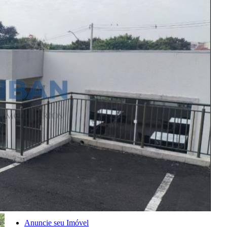
Encontre um Imóvel
Imóveis à Venda
Imóveis para Alugar
Imóveis de Temporada
Imóveis Adicionados Recentemente
Imóveis que Aceitam Financiamento
Imobiliárias e Corretores
Entre em Contato
Sobre o Portal
Anuncie seu Imóvel