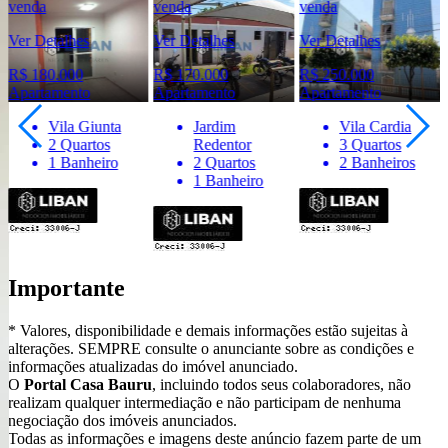
venda
venda
venda
Ver Detalhes
Ver Detalhes
Ver Detalhes
R$ 180.000
R$ 170.000
R$ 250.000
Apartamento
Apartamento
Apartamento
Vila Giunta
Jardim
Vila Cardia
2 Quartos
Redentor
3 Quartos
1 Banheiro
2 Quartos
2 Banheiros
1 Banheiro
Importante
* Valores, disponibilidade e demais informações estão sujeitas à
alterações. SEMPRE consulte o anunciante sobre as condições e
informações atualizadas do imóvel anunciado.
O
Portal Casa Bauru
, incluindo todos seus colaboradores, não
realizam qualquer intermediação e não participam de nenhuma
negociação dos imóveis anunciados.
Todas as informações e imagens deste anúncio fazem parte de um