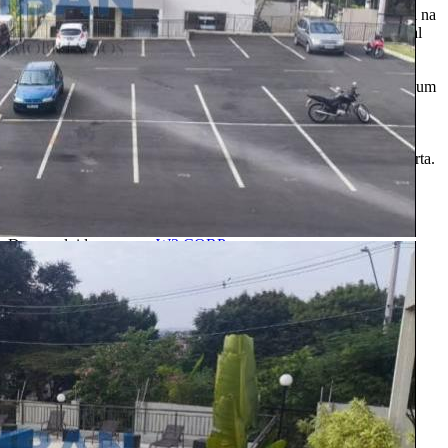
corretores em um só lugar. Precisando de um salão, chácara, casa na
praia ou sítio para eventos? Aqui você também encontra! O Portal
Casa Bauru apenas divulga as informações cadastradas pelos
usuários como um sistema de classificados. Não nos
responsabilizamos pelo conteúdo dos anúncios e não temos nenhum
envolvimento na negociação dos imóveis. SEMPRE consulte a
imobiliária ou proprietário para confirmar as informações
anunciadas. Algumas imagens podem ser meramente ilustrativas.
Itens de decoração e outros objetos podem não fazer parte da oferta.
2011-2026 Portal Casa Bauru - CNPJ responsável:
32.709.269/0001-38 - Todos os direitos reservados.
Desenvolvido com
por
W3 CORP