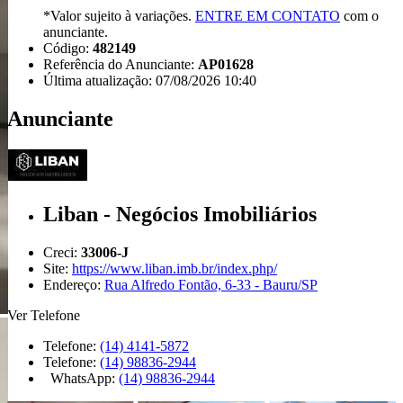
*Valor sujeito à variações.
ENTRE EM CONTATO
com o
anunciante.
Código:
482149
Referência do Anunciante:
AP01628
Última atualização: 07/08/2026 10:40
Anunciante
Liban - Negócios Imobiliários
Creci:
33006-J
Site:
https://www.liban.imb.br/index.php/
Endereço:
Rua Alfredo Fontão, 6-33 - Bauru/SP
Ver Telefone
Telefone:
(14) 4141-5872
Telefone:
(14) 98836-2944
WhatsApp:
(14) 98836-2944