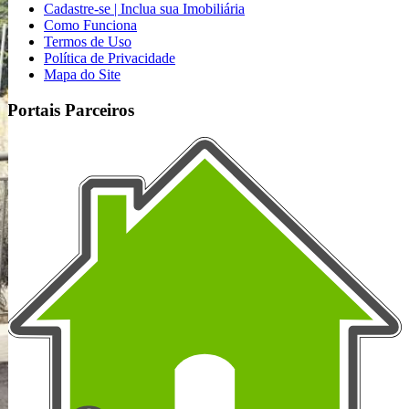
Cadastre-se | Inclua sua Imobiliária
Como Funciona
Termos de Uso
Política de Privacidade
Mapa do Site
Portais Parceiros