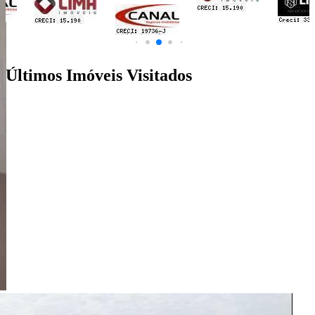
Últimos Imóveis Visitados
venda
Ver Detalhes
R$ 210.000
Apartamento
Parque União
2 Quartos
1 Banheiro