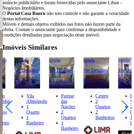
anúncio publicitário e foram fornecidas pelo anunciante Liban -
Negócios Imobiliários.
O
Portal Casa Bauru
não tem controle e não garante a veracidade
destas informações.
Móveis e demais objetos exibidos nas fotos não fazem parte da
oferta. Contate o anunciante para confirmar a disponibilidade e
condições detalhadas para negociação deste imóvel.
Imóveis Similares
venda
venda
venda
venda
Ver Detalhes
Ver Detalhes
Ver Detalhes
Ver Detalhes
R$ 250.000
R$ 236.000
R$ 250.000
R$ 198.000
Apartamento
Apartamento
Apartamento
Apartamento
Vila
Parque
Centro
Parque
Altinópolis
das
2
Viaduto
1
Nações
Quartos
2
Quarto
2
2
Quartos
1
Quartos
Banheiros
1
Banheiro
1
Banheir
Banheiro