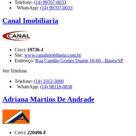
Telefone:
(14) 99707-0033
WhatsApp:
(14) 99707-0033
Canal Imobiliaria
Creci:
19736-J
Site:
www.canalimobiliaria.com.br
Endereço:
Rua Capitão Gomes Duarte 16-60 - Bauru/SP
Ver Telefone
Telefone:
(14) 3312-3000
WhatsApp:
(14) 98116-0838
Adriana Martins De Andrade
Creci:
220496-F