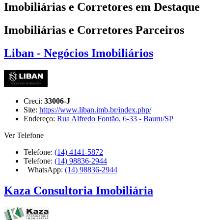
Imobiliárias e Corretores em Destaque
Imobiliárias e Corretores Parceiros
Liban - Negócios Imobiliários
Creci:
33006-J
Site:
https://www.liban.imb.br/index.php/
Endereço:
Rua Alfredo Fontão, 6-33 - Bauru/SP
Ver Telefone
Telefone:
(14) 4141-5872
Telefone:
(14) 98836-2944
WhatsApp:
(14) 98836-2944
Kaza Consultoria Imobiliária