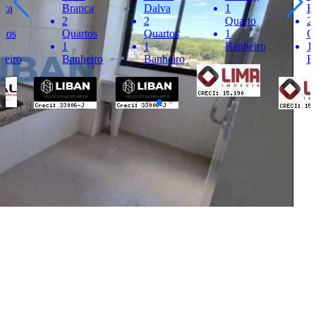
Branca
Dalva
1
Europa
2
2
Quarto
2
Quartos
Quartos
1
Quartos
1
1
Banheiro
1
Banheiro
Banheiro
Banheir
Últimos Imóveis Visitados
venda
Ver Detalhes
R$ 240.000
Apartamento
Jardim Colonial
2 Quartos
1 Banheiro