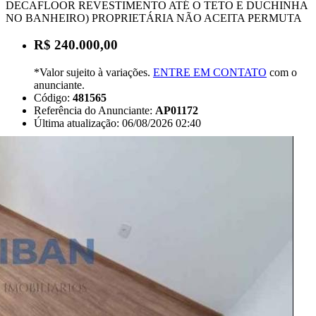
DECAFLOOR REVESTIMENTO ATÉ O TETO E DUCHINHA
NO BANHEIRO) PROPRIETÁRIA NÃO ACEITA PERMUTA
R$ 240.000,00
*Valor sujeito à variações.
ENTRE EM CONTATO
com o
anunciante.
Código:
481565
Referência do Anunciante:
AP01172
Última atualização: 06/08/2026 02:40
Anunciante
Liban - Negócios Imobiliários
Creci:
33006-J
Site:
https://www.liban.imb.br/index.php/
Endereço:
Rua Alfredo Fontão, 6-33 - Bauru/SP
Ver Telefone