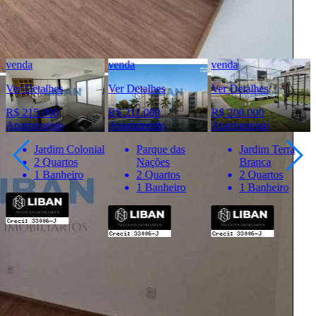
Telefone:
(14) 4141-5872
Telefone:
(14) 98836-2944
WhatsApp:
(14) 98836-2944
venda
venda
venda
Ver Detalhes
Ver Detalhes
Ver Detalhes
R$ 215.000
R$ 211.000
R$ 200.000
Apartamento
Apartamento
Apartamento
Jardim Colonial
Parque das
Jardim Terra
2 Quartos
Nações
Branca
1 Banheiro
2 Quartos
2 Quartos
1 Banheiro
1 Banheiro
Importante
* Valores, disponibilidade e demais informações estão sujeitas à