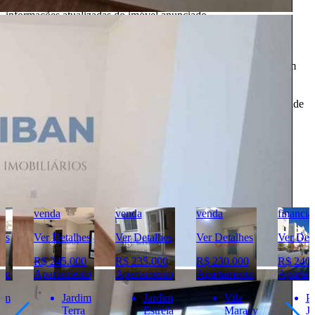
alterações. SEMPRE consulte o anunciante sobre as condições e
informações atualizadas do imóvel anunciado.
O
Portal Casa Bauru
, incluindo todos seus colaboradores, não
realizam qualquer intermediação e não participam de nenhuma
negociação dos imóveis anunciados.
Todas as informações e imagens deste anúncio fazem parte de um
anúncio publicitário e foram fornecidas pelo anunciante Liban -
Negócios Imobiliários.
O
Portal Casa Bauru
não tem controle e não garante a veracidade
destas informações.
Móveis e demais objetos exibidos nas fotos não fazem parte da
oferta. Contate o anunciante para confirmar a disponibilidade e
condições detalhadas para negociação deste imóvel.
Imóveis Similares
venda
venda
venda
financiamento
Ver Detalhes
Ver Detalhes
Ver Detalhes
Ver Detalhes
R$ 245.000
R$ 235.000
R$ 230.000
R$ 240.000
Apartamento
Apartamento
Apartamento
Apartamento
Jardim
Jardim
Vila
Parque
Terra
Estrela
Maracy
Jardim