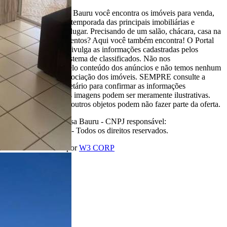
Aqui, no Portal Casa Bauru você encontra os imóveis para venda,
locação e aluguel de temporada das principais imobiliárias e
corretores em um só lugar. Precisando de um salão, chácara, casa na
praia ou sítio para eventos? Aqui você também encontra! O Portal
Casa Bauru apenas divulga as informações cadastradas pelos
usuários como um sistema de classificados. Não nos
responsabilizamos pelo conteúdo dos anúncios e não temos nenhum
envolvimento na negociação dos imóveis. SEMPRE consulte a
imobiliária ou proprietário para confirmar as informações
anunciadas. Algumas imagens podem ser meramente ilustrativas.
Itens de decoração e outros objetos podem não fazer parte da oferta.
2011-2026 Portal Casa Bauru - CNPJ responsável:
32.709.269/0001-38 - Todos os direitos reservados.
Desenvolvido com
por
W3 CORP