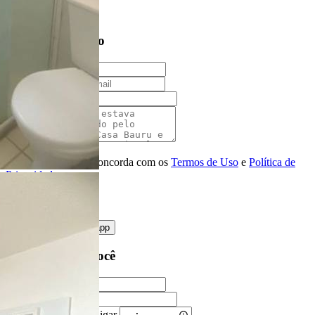
Entre em contato
Nome
E-mail
Telefone
Mensagem
Ao ENVIAR você concorda com os
Termos de Uso
e
Política de
Privacidade
enviar mensagem
OU
converse pelo
whatsapp
Ligamos para você
Nome
Telefone
Melhor horário para ligar