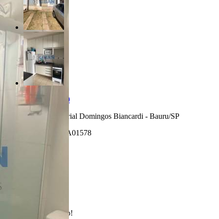
R$ 280.000,00
Distrito Industrial Domingos Biancardi - Bauru/SP
Referência: CA01578
2 Quartos
2 Banheiros
2 Vagas
Realizado
Enviado com sucesso!