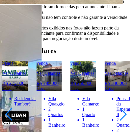
Todas as informações e imagens deste anúncio fazem parte de um
anúncio publicitário e foram fornecidas pelo anunciante Liban -
Negócios Imobiliários.
O
Portal Casa Bauru
não tem controle e não garante a veracidade
destas informações.
Móveis e demais objetos exibidos nas fotos não fazem parte da
oferta. Contate o anunciante para confirmar a disponibilidade e
condições detalhadas para negociação deste imóvel.
Imóveis Similares
venda
venda
venda
venda
Ver Detalhes
Ver Detalhes
Ver Detalhes
Ver Detalhes
R$ 275.000
R$ 285.000
R$ 250.000
R$ 340.000
Casa
Casa
Casa
Casa
Residencial
Vila
Vila
Pousada
Tamboré
Quaggio
Camargo
da
2
1
Esperan
Quartos
Quarto
II
1
1
2
Banheiro
Banheiro
Quartos
2