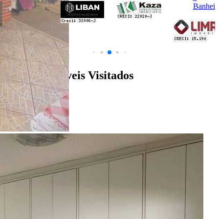
Banheir
Últimos Imóveis Visitados
venda
Ver Detalhes
R$ 280.000
Casa
Distrito Industrial Domingos Biancardi
2 Quartos
2 Banheiros