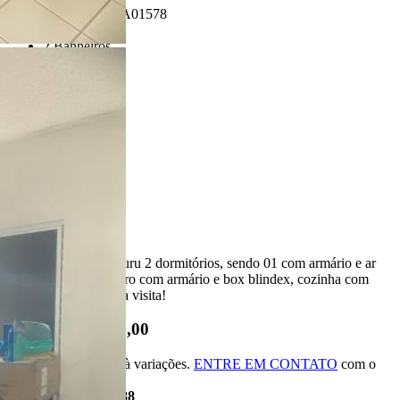
Referência: CA01578
2 Quartos
2 Banheiros
2 Vagas
Ligamos para você!
Descrição
Casa Terra Nova Bauru 2 dormitórios, sendo 01 com armário e ar
condicionado banheiro com armário e box blindex, cozinha com
armários. Agende sua visita!
R$ 280.000,00
*Valor sujeito à variações.
ENTRE EM CONTATO
com o
anunciante.
Código:
482088