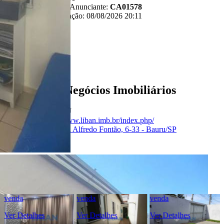
Referência do Anunciante:
CA01578
Última atualização: 08/08/2026 20:11
Anunciante
Liban - Negócios Imobiliários
Creci:
33006-J
Site:
https://www.liban.imb.br/index.php/
Endereço:
Rua Alfredo Fontão, 6-33 - Bauru/SP
Ver Telefone
Telefone:
(14) 4141-5872
Telefone:
(14) 98836-2944
WhatsApp:
(14) 98836-2944
venda
venda
venda
Ver Detalhes
Ver Detalhes
Ver Detalhes