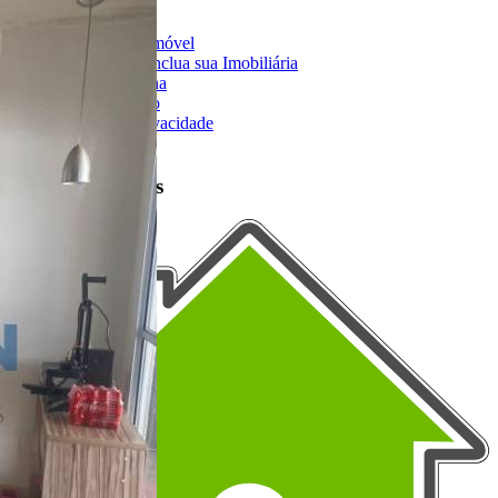
Anuncie seu Imóvel
Cadastre-se | Inclua sua Imobiliária
Como Funciona
Termos de Uso
Política de Privacidade
Mapa do Site
Portais Parceiros