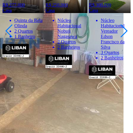
R$ 277.000
R$ 250.000
R$ 300.000
Casa
Casa
Casa
Quinta da Bela
Núcleo
Núcleo
Olinda
Habitacional
Habitacional
2 Quartos
Nobuji
Vereador
1 Banheiro
Nagasawa
Edson
2 Quartos
Francisco da
2 Banheiros
Silva
3 Quartos
2 Banheiros
Importante
* Valores, disponibilidade e demais informações estão sujeitas à
alterações. SEMPRE consulte o anunciante sobre as condições e
informações atualizadas do imóvel anunciado.
O
Portal Casa Bauru
, incluindo todos seus colaboradores, não
realizam qualquer intermediação e não participam de nenhuma
negociação dos imóveis anunciados.