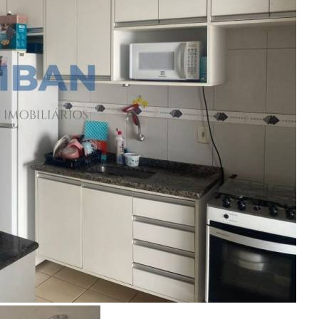
Encontre um Imóvel
Imóveis à Venda
Imóveis para Alugar
Imóveis de Temporada
Imóveis Adicionados Recentemente
Imóveis que Aceitam Financiamento
Imobiliárias e Corretores
Entre em Contato
Sobre o Portal