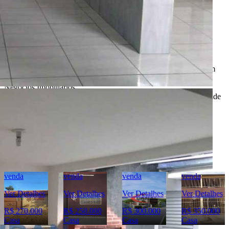
* Valores, disponibilidade e demais informações estão sujeitas à
alterações. SEMPRE consulte o anunciante sobre as condições e
informações atualizadas do imóvel anunciado.
O
Portal Casa Bauru
, incluindo todos seus colaboradores, não
realizam qualquer intermediação e não participam de nenhuma
negociação dos imóveis anunciados.
Todas as informações e imagens deste anúncio fazem parte de um
anúncio publicitário e foram fornecidas pelo anunciante Liban -
Negócios Imobiliários.
O
Portal Casa Bauru
não tem controle e não garante a veracidade
destas informações.
Móveis e demais objetos exibidos nas fotos não fazem parte da
oferta. Contate o anunciante para confirmar a disponibilidade e
condições detalhadas para negociação deste imóvel.
Imóveis Similares
venda
venda
venda
venda
Ver Detalhes
Ver Detalhes
Ver Detalhes
Ver Detalhes
R$ 270.000
R$ 250.000
R$ 300.000
R$ 350.000
Casa
Casa
Casa
Casa