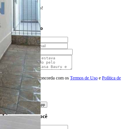
Enviado com sucesso!
Entre em contato
Nome
E-mail
Telefone
Mensagem
Ao ENVIAR você concorda com os
Termos de Uso
e
Política de
Privacidade
enviar mensagem
OU
converse pelo
whatsapp
Ligamos para você
Nome