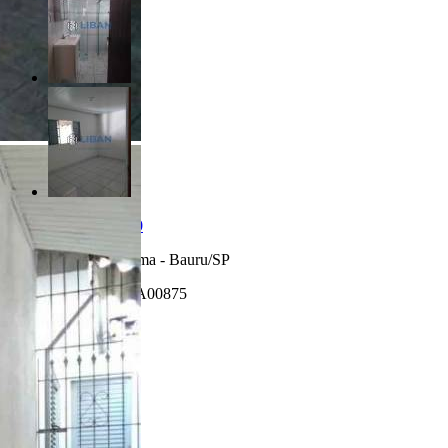
R$ 270.000,00
Jardim da Grama - Bauru/SP
Referência: CA00875
3 Quartos
3 Banheiros
3 Vagas
135.00 m²
Realizado