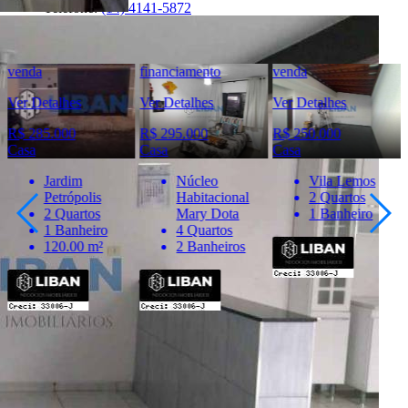
Telefone:
(14) 4141-5872
Telefone:
(14) 98836-2944
WhatsApp:
(14) 98836-2944
venda
financiamento
venda
Ver Detalhes
Ver Detalhes
Ver Detalhes
R$ 285.000
R$ 295.000
R$ 250.000
Casa
Casa
Casa
Jardim
Núcleo
Vila Lemos
Petrópolis
Habitacional
2 Quartos
2 Quartos
Mary Dota
1 Banheiro
1 Banheiro
4 Quartos
120.00 m²
2 Banheiros
Importante