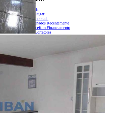
Imóveis à Venda
Imóveis para Alugar
Imóveis de Temporada
Imóveis Adicionados Recentemente
Imóveis que Aceitam Financiamento
Imobiliárias e Corretores
Entre em Contato
Sobre o Portal
Anuncie seu Imóvel
Cadastre-se | Inclua sua Imobiliária
Como Funciona
Termos de Uso
Política de Privacidade
Mapa do Site
Portais Parceiros