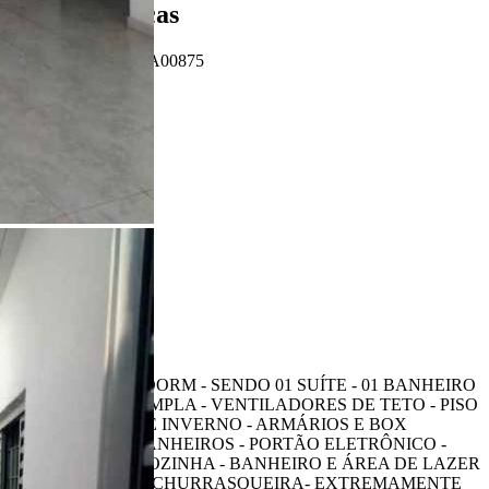
Características
Referência: CA00875
3 Quartos
3 Banheiros
3 Vagas
135.00 m²
Ligamos para você!
Descrição
ÓTIMA CASA 03 DORM - SENDO 01 SUÍTE - 01 BANHEIRO
SOCIAL - SALA AMPLA - VENTILADORES DE TETO - PISO
FRIO - JARDIM DE INVERNO - ARMÁRIOS E BOX
BLINDEX NOS BANHEIROS - PORTÃO ELETRÔNICO -
EDÍCULA COM COZINHA - BANHEIRO E ÁREA DE LAZER
COMPLETA COM CHURRASQUEIRA- EXTREMAMENTE