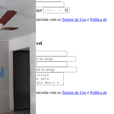
Telefone
Melhor horário para ligar
Ao ENVIAR você concorda com os
Termos de Uso
e
Política de
Privacidade
Solicitar Ligação
Indique este imóvel
Seu Nome
Nome do amigo
Seu e-mail
E-mail do amigo
Mensagem
Ao ENVIAR você concorda com os
Termos de Uso
e
Política de
Privacidade
Enviar Indicação