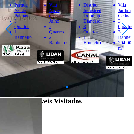
Parque
Vila
Distrito
Vila
Val de
Nove
Industrial
Jardim
Palmas
de
Domingos
Celina
3
Julho
Biancardi
3
Quartos
2
3
Quartos
1
Quartos
Quartos
3
Banheiro
2
1
Banheir
Banheiros
Banheiro
264.00
m²
Últimos Imóveis Visitados
venda
Ver Detalhes