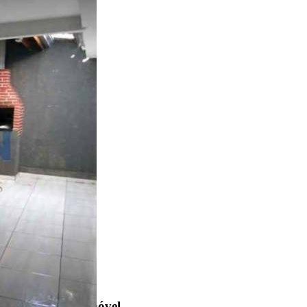
R$ 270.000
Casa
Jardim da Grama
3 Quartos
3 Banheiros
Encontre um Imóvel