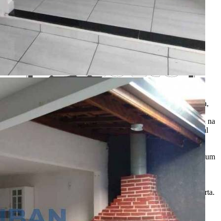
Aqui, no Portal Casa Bauru você encontra os imóveis para venda,
locação e aluguel de temporada das principais imobiliárias e
corretores em um só lugar. Precisando de um salão, chácara, casa na
praia ou sítio para eventos? Aqui você também encontra! O Portal
Casa Bauru apenas divulga as informações cadastradas pelos
usuários como um sistema de classificados. Não nos
responsabilizamos pelo conteúdo dos anúncios e não temos nenhum
envolvimento na negociação dos imóveis. SEMPRE consulte a
imobiliária ou proprietário para confirmar as informações
anunciadas. Algumas imagens podem ser meramente ilustrativas.
Itens de decoração e outros objetos podem não fazer parte da oferta.
2011-2026 Portal Casa Bauru - CNPJ responsável:
32.709.269/0001-38 - Todos os direitos reservados.