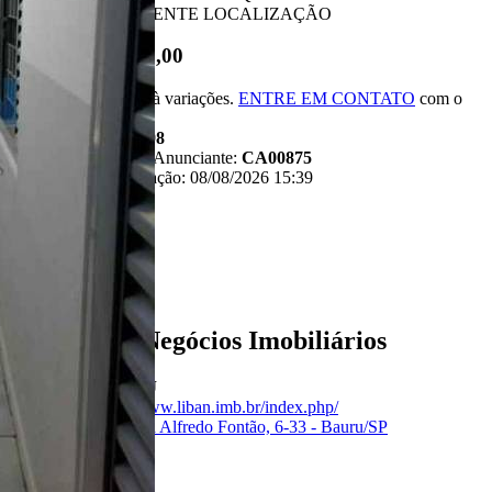
SEGURA - EXCELENTE LOCALIZAÇÃO
R$ 270.000,00
*Valor sujeito à variações.
ENTRE EM CONTATO
com o
anunciante.
Código:
481198
Referência do Anunciante:
CA00875
Última atualização: 08/08/2026 15:39
Anunciante
Liban - Negócios Imobiliários
Creci:
33006-J
Site:
https://www.liban.imb.br/index.php/
Endereço:
Rua Alfredo Fontão, 6-33 - Bauru/SP
Ver Telefone