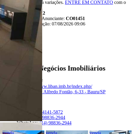
*Valor sujeito à variações.
ENTRE EM CONTATO
com o
anunciante.
Código:
481912
Referência do Anunciante:
CO01451
Última atualização: 07/08/2026 09:06
Anunciante
Liban - Negócios Imobiliários
Creci:
33006-J
Site:
https://www.liban.imb.br/index.php/
Endereço:
Rua Alfredo Fontão, 6-33 - Bauru/SP
Ver Telefone
Telefone:
(14) 4141-5872
Telefone:
(14) 98836-2944
WhatsApp:
(14) 98836-2944
venda
venda
venda