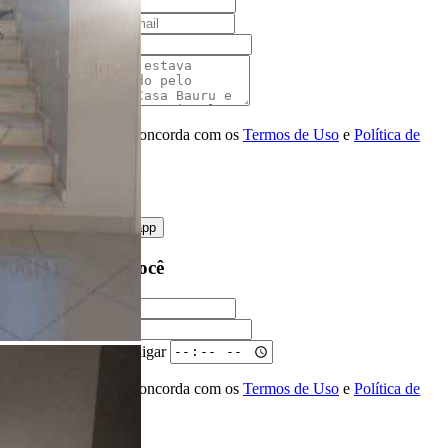
Nome
E-mail
Telefone
Mensagem
Ao ENVIAR você concorda com os
Termos de Uso
e
Política de
Privacidade
enviar mensagem
OU
converse pelo
whatsapp
Ligamos para você
Nome
Telefone
Melhor horário para ligar
Ao ENVIAR você concorda com os
Termos de Uso
e
Política de
Privacidade
Solicitar Ligação