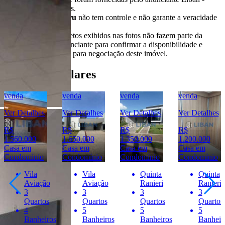
Negócios Imobiliários.
O
Portal Casa Bauru
não tem controle e não garante a veracidade
destas informações.
Móveis e demais objetos exibidos nas fotos não fazem parte da
oferta. Contate o anunciante para confirmar a disponibilidade e
condições detalhadas para negociação deste imóvel.
Imóveis Similares
venda
venda
venda
venda
Ver Detalhes
Ver Detalhes
Ver Detalhes
Ver Detalhes
R$
R$
R$
R$
1.560.000
1.650.000
1.350.000
1.200.000
Casa em
Casa em
Casa em
Casa em
Condomínio
Condomínio
Condomínio
Condomínio
Vila
Vila
Quinta
Quinta
Aviação
Aviação
Ranieri
Ranieri
3
3
3
3
Quartos
Quartos
Quartos
Quartos
4
5
5
5
Banheiros
Banheiros
Banheiros
Banheir