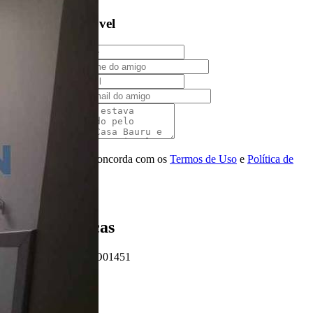
Indique este imóvel
Seu Nome
Nome do amigo
Seu e-mail
E-mail do amigo
Mensagem
Ao ENVIAR você concorda com os
Termos de Uso
e
Política de
Privacidade
Enviar Indicação
Características
Referência: CO01451
4 Quartos
5 Banheiros
2 Vagas
420.00 m²