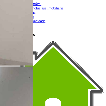
Anuncie seu Imóvel
Cadastre-se | Inclua sua Imobiliária
Como Funciona
Termos de Uso
Política de Privacidade
Mapa do Site
Portais Parceiros