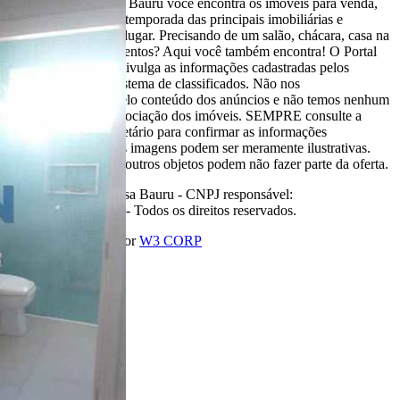
Aqui, no Portal Casa Bauru você encontra os imóveis para venda,
locação e aluguel de temporada das principais imobiliárias e
corretores em um só lugar. Precisando de um salão, chácara, casa na
praia ou sítio para eventos? Aqui você também encontra! O Portal
Casa Bauru apenas divulga as informações cadastradas pelos
usuários como um sistema de classificados. Não nos
responsabilizamos pelo conteúdo dos anúncios e não temos nenhum
envolvimento na negociação dos imóveis. SEMPRE consulte a
imobiliária ou proprietário para confirmar as informações
anunciadas. Algumas imagens podem ser meramente ilustrativas.
Itens de decoração e outros objetos podem não fazer parte da oferta.
2011-2026 Portal Casa Bauru - CNPJ responsável:
32.709.269/0001-38 - Todos os direitos reservados.
Desenvolvido com
por
W3 CORP