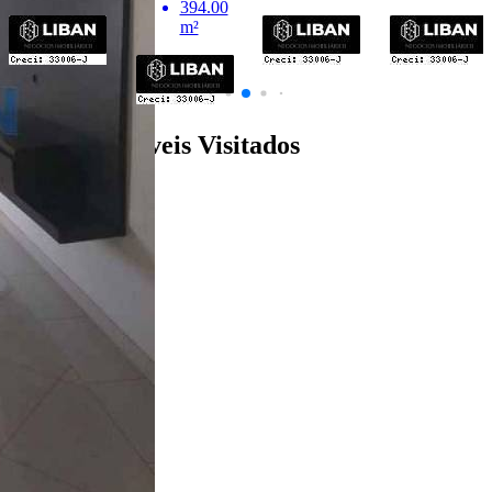
394.00
m²
Últimos Imóveis Visitados
venda
Ver Detalhes
R$ 1.400.000
Casa em Condomínio
Jardim Marabá
4 Quartos
5 Banheiros