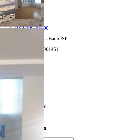
R$ 1.400.000,00
Jardim Marabá - Bauru/SP
Referência: CO01451
4 Quartos
5 Banheiros
2 Vagas
420.00 m²
Realizado
Enviado com sucesso!
Entre em contato