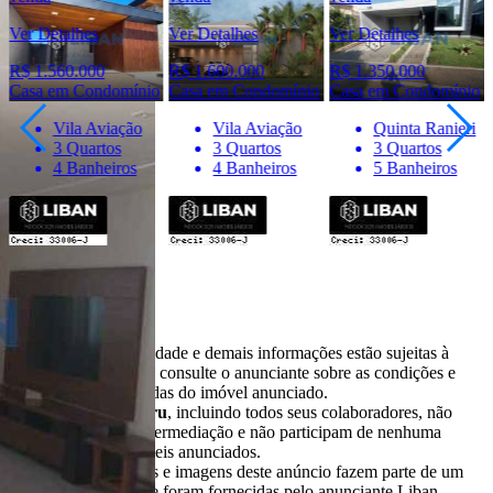
Ver Detalhes
Ver Detalhes
Ver Detalhes
R$ 1.560.000
R$ 1.600.000
R$ 1.350.000
Casa em Condomínio
Casa em Condomínio
Casa em Condomínio
Vila Aviação
Vila Aviação
Quinta Ranieri
3 Quartos
3 Quartos
3 Quartos
4 Banheiros
4 Banheiros
5 Banheiros
Importante
* Valores, disponibilidade e demais informações estão sujeitas à
alterações. SEMPRE consulte o anunciante sobre as condições e
informações atualizadas do imóvel anunciado.
O
Portal Casa Bauru
, incluindo todos seus colaboradores, não
realizam qualquer intermediação e não participam de nenhuma
negociação dos imóveis anunciados.
Todas as informações e imagens deste anúncio fazem parte de um
anúncio publicitário e foram fornecidas pelo anunciante Liban -