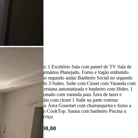
Ligamos para você!
Descrição
O SOBRADO possui: 1 Escritório Sala com painel de TV Sala de
Jantar Cozinha com armários Planejado, Forno e fogão embutido.
Lavabo Sala de TV no segundo andar Banheiro Social no segundo
andar. 4 Quartos sendo 3 Suítes. Suíte com Closet com Varanda com
vista para Rua com Persiana automatizada e banheiro com Hidro. 1
Suíte com Ar condicionado com varanda para Área de lazer e
persianas automatizadas com closet 1 Suíte na parte externa
Garagem para 2 carros Área Gourmet com churrasqueira e forno a
lenha com Pia e fogão CookTop. Sauna com banheiro Piscina u
Dispensa Área de Serviço
R$ 1.400.000,00