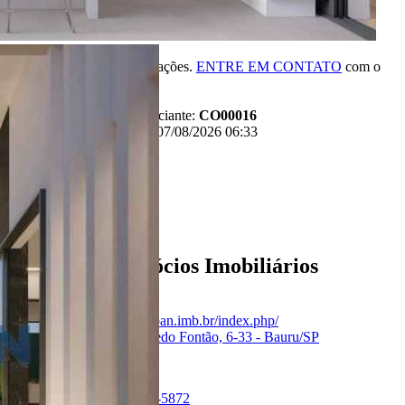
R$ 1.600.000,00
*Valor sujeito à variações.
ENTRE EM CONTATO
com o
anunciante.
Código:
481400
Referência do Anunciante:
CO00016
Última atualização: 07/08/2026 06:33
Anunciante
Liban - Negócios Imobiliários
Creci:
33006-J
Site:
https://www.liban.imb.br/index.php/
Endereço:
Rua Alfredo Fontão, 6-33 - Bauru/SP
Ver Telefone
Telefone:
(14) 4141-5872