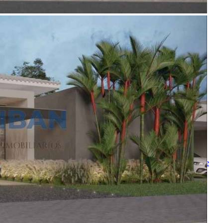
Realizado
Enviado com sucesso!
Entre em contato
Nome
E-mail
Telefone
Mensagem
Ao ENVIAR você concorda com os
Termos de Uso
e
Política de
Privacidade
enviar mensagem
OU
converse pelo
whatsapp