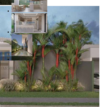
R$ 1.600.000,00
Vila Aviação - Bauru/SP
Referência: CO00016
3 Quartos
4 Banheiros
2 Vagas
200.00 m²