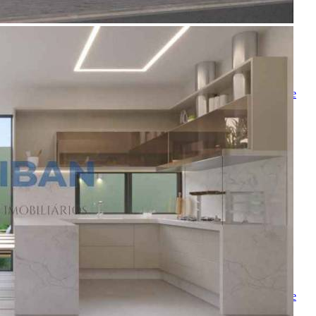
Ligamos para você
Nome
Telefone
Melhor horário para ligar
Ao ENVIAR você concorda com os
Termos de Uso
e
Política de
Privacidade
Solicitar Ligação
Indique este imóvel
Seu Nome
Nome do amigo
Seu e-mail
E-mail do amigo
Mensagem
Ao ENVIAR você concorda com os
Termos de Uso
e
Política de
Privacidade