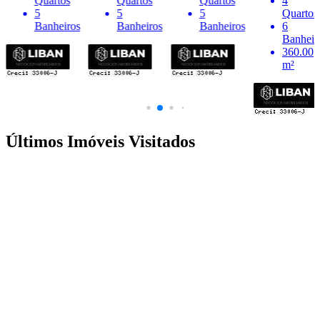
Quartos
Quartos
4
Quartos
5
5
Quartos
4
Banheiros
Banheiros
6
Banheir
Banheiros
360.00
m²
Últimos Imóveis Visitados
venda
Ver Detalhes
R$ 1.600.000
Casa em Condomínio
Vila Aviação
3 Quartos
4 Banheiros