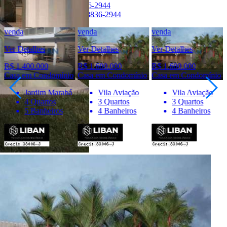
Telefone:
(14) 98836-2944
WhatsApp:
(14) 98836-2944
venda
venda
venda
Ver Detalhes
Ver Detalhes
Ver Detalhes
R$ 1.400.000
R$ 1.600.000
R$ 1.600.000
Casa em Condomínio
Casa em Condomínio
Casa em Condomínio
Jardim Marabá
Vila Aviação
Vila Aviação
4 Quartos
3 Quartos
3 Quartos
5 Banheiros
4 Banheiros
4 Banheiros
Importante
* Valores, disponibilidade e demais informações estão sujeitas à
alterações. SEMPRE consulte o anunciante sobre as condições e
informações atualizadas do imóvel anunciado.
O
Portal Casa Bauru
, incluindo todos seus colaboradores, não
realizam qualquer intermediação e não participam de nenhuma