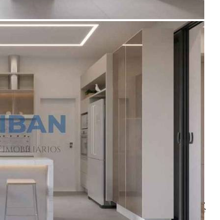
Enviar Indicação
Características
Referência: CO00016
3 Quartos
4 Banheiros
2 Vagas
200.00 m²
Ligamos para você!
Descrição
excelente imovél sendo 3 suites completa em armarios, escritorio,
lavabo ,sala com 2 ambientes , cozinha gourmet despensa area de
serviço piscina garagem para 2 carros paisagismo.