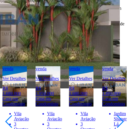
negociação dos imóveis anunciados.
Todas as informações e imagens deste anúncio fazem parte de um
anúncio publicitário e foram fornecidas pelo anunciante Liban -
Negócios Imobiliários.
O
Portal Casa Bauru
não tem controle e não garante a veracidade
destas informações.
Móveis e demais objetos exibidos nas fotos não fazem parte da
oferta. Contate o anunciante para confirmar a disponibilidade e
condições detalhadas para negociação deste imóvel.
Imóveis Similares
venda
venda
venda
venda
Ver Detalhes
Ver Detalhes
Ver Detalhes
Ver Detalhes
R$
R$
R$
R$
1.950.000
1.680.000
1.890.000
1.700.000
Casa em
Casa em
Casa em
Casa em
Condomínio
Condomínio
Condomínio
Condomínio
Vila
Vila
Jardim
Vila
Aviação
Aviação
Shangri-
Aviação
3
3
Lá
3