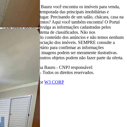
Aqui, no Portal Casa Bauru você encontra os imóveis para venda,
locação e aluguel de temporada das principais imobiliárias e
corretores em um só lugar. Precisando de um salão, chácara, casa na
praia ou sítio para eventos? Aqui você também encontra! O Portal
Casa Bauru apenas divulga as informações cadastradas pelos
usuários como um sistema de classificados. Não nos
responsabilizamos pelo conteúdo dos anúncios e não temos nenhum
envolvimento na negociação dos imóveis. SEMPRE consulte a
imobiliária ou proprietário para confirmar as informações
anunciadas. Algumas imagens podem ser meramente ilustrativas.
Itens de decoração e outros objetos podem não fazer parte da oferta.
2011-2026 Portal Casa Bauru - CNPJ responsável:
32.709.269/0001-38 - Todos os direitos reservados.
Desenvolvido com
por
W3 CORP