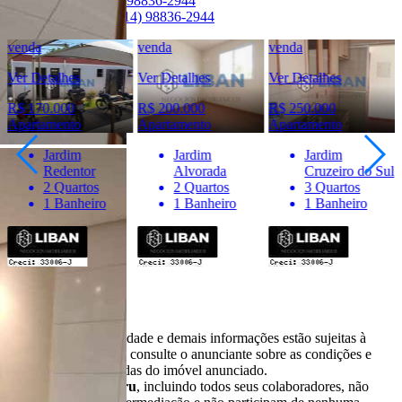
Telefone:
(14) 98836-2944
WhatsApp:
(14) 98836-2944
venda
venda
venda
Ver Detalhes
Ver Detalhes
Ver Detalhes
R$ 170.000
R$ 200.000
R$ 250.000
Apartamento
Apartamento
Apartamento
Jardim
Jardim
Jardim
Redentor
Alvorada
Cruzeiro do Sul
2 Quartos
2 Quartos
3 Quartos
1 Banheiro
1 Banheiro
1 Banheiro
Importante
* Valores, disponibilidade e demais informações estão sujeitas à
alterações. SEMPRE consulte o anunciante sobre as condições e
informações atualizadas do imóvel anunciado.
O
Portal Casa Bauru
, incluindo todos seus colaboradores, não