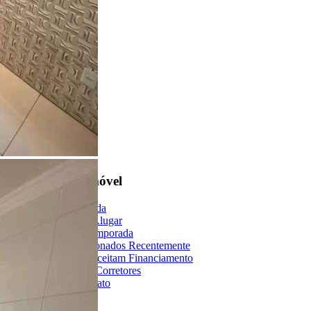
Encontre um Imóvel
Imóveis à Venda
Imóveis para Alugar
Imóveis de Temporada
Imóveis Adicionados Recentemente
Imóveis que Aceitam Financiamento
Imobiliárias e Corretores
Entre em Contato
Sobre o Portal