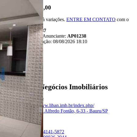
R$ 210.000,00
*Valor sujeito à variações.
ENTRE EM CONTATO
com o
anunciante.
Código:
481687
Referência do Anunciante:
AP01238
Última atualização: 08/08/2026 18:10
Anunciante
Liban - Negócios Imobiliários
Creci:
33006-J
Site:
https://www.liban.imb.br/index.php/
Endereço:
Rua Alfredo Fontão, 6-33 - Bauru/SP
Ver Telefone
Telefone:
(14) 4141-5872