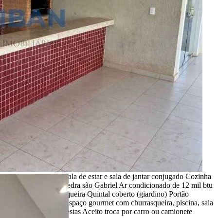
Características
Referência: AP01238
2 Quartos
1 Banheiro
1 Vaga
72.00 m²
Ligamos para você!
Descrição
Vendo 1 apartamento térreo Condomínio barcelona 2 quartos 1
banheiro AP possui sala de estar e sala de jantar conjugado Cozinha
planejada e U com pedra são Gabriel Ar condicionado de 12 mil btu
Porcelanato Churrasqueira Quintal coberto (giardino) Portão
eletrônico 24 horas Espaço gourmet com churrasqueira, piscina, sala
de jogos e salão de festas Aceito troca por carro ou camionete