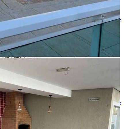
Telefone
Melhor horário para ligar
Ao ENVIAR você concorda com os
Termos de Uso
e
Política de
Privacidade
Solicitar Ligação
Indique este imóvel
Seu Nome
Nome do amigo
Seu e-mail
E-mail do amigo
Mensagem
Ao ENVIAR você concorda com os
Termos de Uso
e
Política de
Privacidade
Enviar Indicação