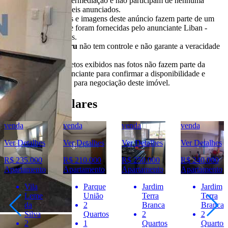
realizam qualquer intermediação e não participam de nenhuma
negociação dos imóveis anunciados.
Todas as informações e imagens deste anúncio fazem parte de um
anúncio publicitário e foram fornecidas pelo anunciante Liban -
Negócios Imobiliários.
O
Portal Casa Bauru
não tem controle e não garante a veracidade
destas informações.
Móveis e demais objetos exibidos nas fotos não fazem parte da
oferta. Contate o anunciante para confirmar a disponibilidade e
condições detalhadas para negociação deste imóvel.
Imóveis Similares
venda
venda
venda
venda
Ver Detalhes
Ver Detalhes
Ver Detalhes
Ver Detalhes
R$ 235.000
R$ 210.000
R$ 250.000
R$ 240.000
Apartamento
Apartamento
Apartamento
Apartamento
Vila
Parque
Jardim
Jardim
Leme
União
Terra
Terra
da
2
Branca
Branca
Silva
Quartos
2
2
2
1
Quartos
Quartos