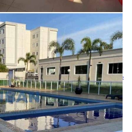
Enviado com sucesso!
Entre em contato
Nome
E-mail
Telefone
Mensagem
Ao ENVIAR você concorda com os
Termos de Uso
e
Política de
Privacidade
enviar mensagem
OU
converse pelo
whatsapp
Ligamos para você
Nome