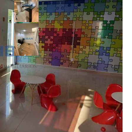
R$ 210.000,00
Parque das Nações - Bauru/SP
Referência: AP01238
2 Quartos
1 Banheiro
1 Vaga
72.00 m²
Realizado