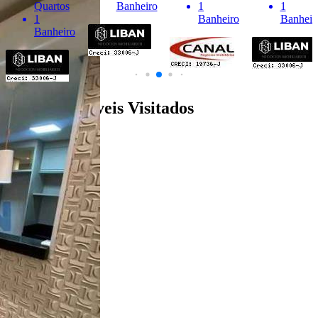
Quartos
Banheiro
1
1
1
Banheiro
Banheir
Banheiro
Últimos Imóveis Visitados
venda
Ver Detalhes
R$ 210.000
Apartamento
Parque das Nações
2 Quartos
1 Banheiro