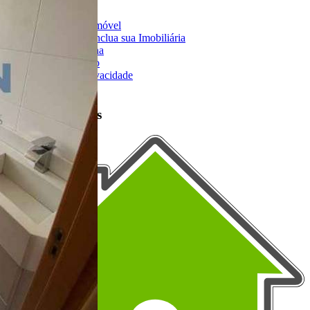
Anuncie seu Imóvel
Cadastre-se | Inclua sua Imobiliária
Como Funciona
Termos de Uso
Política de Privacidade
Mapa do Site
Portais Parceiros