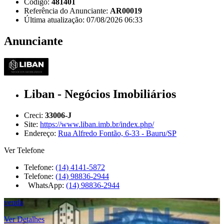
Código:
481401
Referência do Anunciante:
AR00019
Última atualização: 07/08/2026 06:33
Anunciante
Liban - Negócios Imobiliários
Creci:
33006-J
Site:
https://www.liban.imb.br/index.php/
Endereço:
Rua Alfredo Fontão, 6-33 - Bauru/SP
Ver Telefone
Telefone:
(14) 4141-5872
Telefone:
(14) 98836-2944
WhatsApp:
(14) 98836-2944
venda
Ver Detalhes