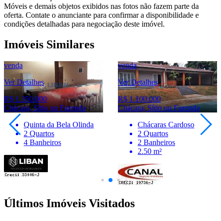
Móveis e demais objetos exibidos nas fotos não fazem parte da
oferta. Contate o anunciante para confirmar a disponibilidade e
condições detalhadas para negociação deste imóvel.
Imóveis Similares
venda
venda
Ver Detalhes
Ver Detalhes
R$ 1.100.000
R$ 1.100.000
Chácara, Sítio ou Fazenda
Chácara, Sítio ou Fazenda
Chácaras Cardoso
Chácaras Bauruenses
2 Quartos
3 Quartos
2 Banheiros
4 Banheiros
2.50 m²
Últimos Imóveis Visitados