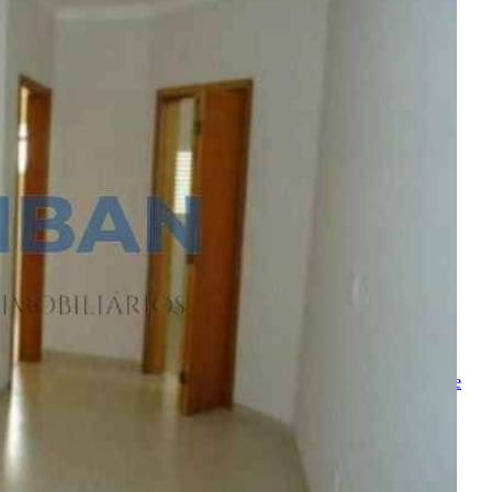
Realizado
Enviado com sucesso!
Entre em contato
Nome
E-mail
Telefone
Mensagem
Ao ENVIAR você concorda com os
Termos de Uso
e
Política de
Privacidade
enviar mensagem
OU
converse pelo
whatsapp