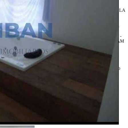
MASTER - BANHEIRA COM HIDRO - ARMÁRIOS NOS
BANHEIROS - BOX BLINDEX - 01 LAVABO - SALA AMPLA
- COZINHA COM ARMÁRIOS - DESPENSA - ÁREA DE
LAZER COMPLETA - PISCINA - SALÃO DE FESTAS -
CHURRASQUEIRA - FORNO - FOGÃO A LENHA - TODA
ARBORIZADA - PAISAGISMO NO JARDIM - CASA DE
CASEIRO COM DORMITÓRIO - COZINHA E BANHEIRO -
FÁCIL ACESSO AS PRINCIPAIS RODOVIAS QUE CORTAM
BAURU
R$ 1.100.000,00
*Valor sujeito à variações.
ENTRE EM CONTATO
com o
anunciante.
Código:
481182
Referência do Anunciante:
CH00054
Última atualização: 07/08/2026 05:32
Anunciante