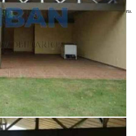
imobiliária ou proprietário para confirmar as informações
anunciadas. Algumas imagens podem ser meramente ilustrativas.
Itens de decoração e outros objetos podem não fazer parte da oferta.
2011-2026 Portal Casa Bauru - CNPJ responsável:
32.709.269/0001-38 - Todos os direitos reservados.
Desenvolvido com
por
W3 CORP