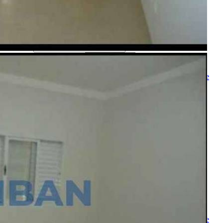
Ligamos para você
Nome
Telefone
Melhor horário para ligar
Ao ENVIAR você concorda com os
Termos de Uso
e
Política de
Privacidade
Solicitar Ligação
Indique este imóvel
Seu Nome
Nome do amigo
Seu e-mail
E-mail do amigo
Mensagem
Ao ENVIAR você concorda com os
Termos de Uso
e
Política de