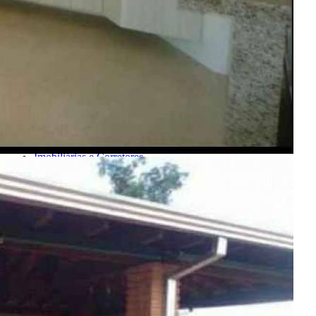
Encontre um Imóvel
Imóveis à Venda
Imóveis para Alugar
Imóveis de Temporada
Imóveis Adicionados Recentemente
Imóveis que Aceitam Financiamento
Imobiliárias e Corretores
Entre em Contato
Sobre o Portal
Anuncie seu Imóvel
Cadastre-se | Inclua sua Imobiliária
Como Funciona
Termos de Uso
Política de Privacidade
Mapa do Site
Portais Parceiros