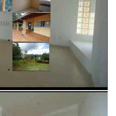
R$ 1.100.000,00
Chácaras Bauruenses - Bauru/SP
Referência: CH00054
3 Quartos
4 Banheiros
10 Vagas
379.00 m²