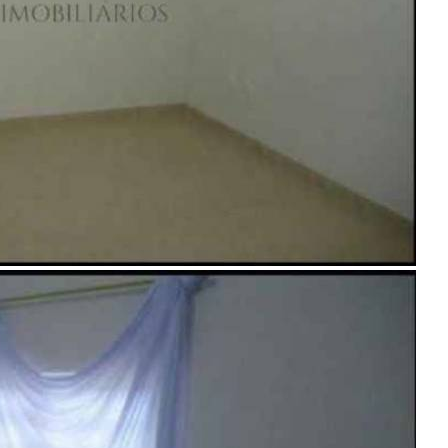
Privacidade
Enviar Indicação
Características
Referência: CH00054
3 Quartos
4 Banheiros
10 Vagas
379.00 m²
Ligamos para você!
Descrição
Aceita permuta por casa em Bauru. CHÁCARA LINDÍSSIMA
TODA EM PORCELANATO - 03 SUÍTES SENDO UMA