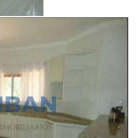
venda
Ver Detalhes
R$ 1.100.000
Chácara, Sítio ou Fazenda
Chácaras Bauruenses
3 Quartos
4 Banheiros