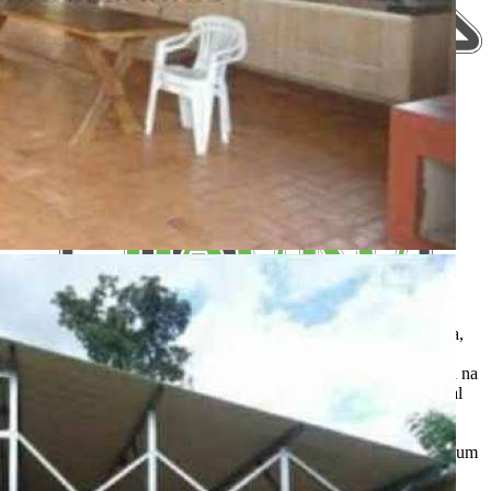
Aqui, no Portal Casa Bauru você encontra os imóveis para venda,
locação e aluguel de temporada das principais imobiliárias e
corretores em um só lugar. Precisando de um salão, chácara, casa na
praia ou sítio para eventos? Aqui você também encontra! O Portal
Casa Bauru apenas divulga as informações cadastradas pelos
usuários como um sistema de classificados. Não nos
responsabilizamos pelo conteúdo dos anúncios e não temos nenhum
envolvimento na negociação dos imóveis. SEMPRE consulte a