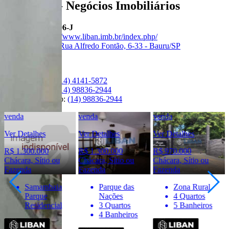
Liban - Negócios Imobiliários
Creci:
33006-J
Site:
https://www.liban.imb.br/index.php/
Endereço:
Rua Alfredo Fontão, 6-33 - Bauru/SP
Ver Telefone
Telefone:
(14) 4141-5872
Telefone:
(14) 98836-2944
WhatsApp:
(14) 98836-2944
venda
venda
venda
Ver Detalhes
Ver Detalhes
Ver Detalhes
R$ 1.300.000
R$ 970.000
R$ 975.000
Chácara, Sítio ou
Chácara, Sítio ou
Chácara, Sítio ou
Fazenda
Fazenda
Fazenda
Parque das
Zona Rural
Jardim América
Nações
4 Quartos
3 Quartos
3 Quartos
5 Banheiros
3 Banheiros
4 Banheiros