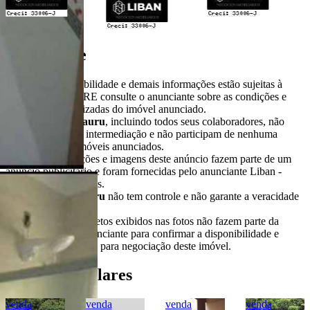
Importante
* Valores, disponibilidade e demais informações estão sujeitas à
alterações. SEMPRE consulte o anunciante sobre as condições e
informações atualizadas do imóvel anunciado.
O
Portal Casa Bauru
, incluindo todos seus colaboradores, não
realizam qualquer intermediação e não participam de nenhuma
negociação dos imóveis anunciados.
Todas as informações e imagens deste anúncio fazem parte de um
anúncio publicitário e foram fornecidas pelo anunciante Liban -
Negócios Imobiliários.
O
Portal Casa Bauru
não tem controle e não garante a veracidade
destas informações.
Móveis e demais objetos exibidos nas fotos não fazem parte da
oferta. Contate o anunciante para confirmar a disponibilidade e
condições detalhadas para negociação deste imóvel.
Imóveis Similares
venda
venda
venda
venda