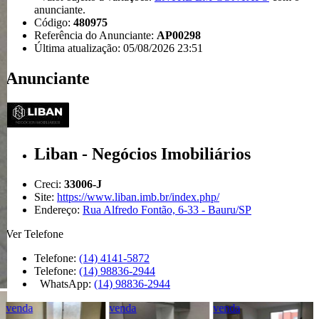
anunciante.
Código:
480975
Referência do Anunciante:
AP00298
Última atualização: 05/08/2026 23:51
Anunciante
Liban - Negócios Imobiliários
Creci:
33006-J
Site:
https://www.liban.imb.br/index.php/
Endereço:
Rua Alfredo Fontão, 6-33 - Bauru/SP
Ver Telefone
Telefone:
(14) 4141-5872
Telefone:
(14) 98836-2944
WhatsApp:
(14) 98836-2944
venda
venda
venda