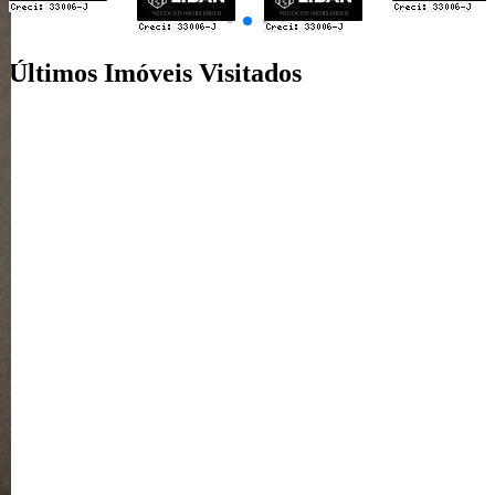
Últimos Imóveis Visitados
venda
Ver Detalhes
R$ 139.000
Apartamento
Parque Viaduto
2 Quartos
1 Banheiro