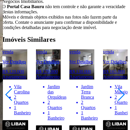
Negócios Imobiliários.
O
Portal Casa Bauru
não tem controle e não garante a veracidade
destas informações.
Móveis e demais objetos exibidos nas fotos não fazem parte da
oferta. Contate o anunciante para confirmar a disponibilidade e
condições detalhadas para negociação deste imóvel.
Imóveis Similares
venda
venda
venda
venda
Ver Detalhes
Ver Detalhes
Ver Detalhes
Ver Detalhes
R$ 120.000
R$ 170.000
R$ 130.000
R$ 165.000
Apartamento
Apartamento
Apartamento
Apartamento
Vila
Jardim
Jardim
Vila
Carolina
das
Terra
Marajoa
2
Orquídeas
Branca
2
Quartos
2
2
Quartos
1
Quartos
Quartos
1
Banheiro
1
1
Banheir
Banheiro
Banheiro