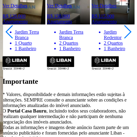
Ver Detalhes
Ver Detalhes
Ver Detalhes
R$ 120.000
R$ 150.000
R$ 115.000
Apartamento
Apartamento
Apartamento
Jardim Terra
Jardim Terra
Jardim
Branca
Branca
Redentor
1 Quarto
2 Quartos
2 Quartos
1 Banheiro
1 Banheiro
1 Banheiro
Importante
* Valores, disponibilidade e demais informações estão sujeitas à
alterações. SEMPRE consulte o anunciante sobre as condições e
informações atualizadas do imóvel anunciado.
O
Portal Casa Bauru
, incluindo todos seus colaboradores, não
realizam qualquer intermediação e não participam de nenhuma
negociação dos imóveis anunciados.
Todas as informações e imagens deste anúncio fazem parte de um
anúncio publicitário e foram fornecidas pelo anunciante Liban -