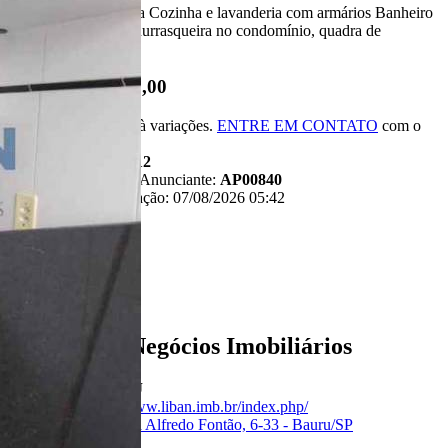
Dois dormitórios Sala Cozinha e lavanderia com armários Banheiro
com box de vidro Churrasqueira no condomínio, quadra de
futebol,playground.
R$ 150.000,00
*Valor sujeito à variações.
ENTRE EM CONTATO
com o
anunciante.
Código:
481212
Referência do Anunciante:
AP00840
Última atualização: 07/08/2026 05:42
Anunciante
Liban - Negócios Imobiliários
Creci:
33006-J
Site:
https://www.liban.imb.br/index.php/
Endereço:
Rua Alfredo Fontão, 6-33 - Bauru/SP