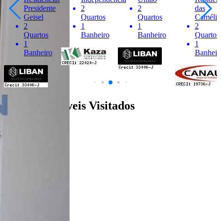
Presidente
2
2
das
Geisel
Quartos
Quartos
Camélia
2
1
1
2
Quartos
Banheiro
Banheiro
Quartos
1
1
Banheiro
Banheir
Últimos Imóveis Visitados
venda
Ver Detalhes
R$ 150.000
Apartamento
Jardim Terra Branca
2 Quartos
1 Banheiro