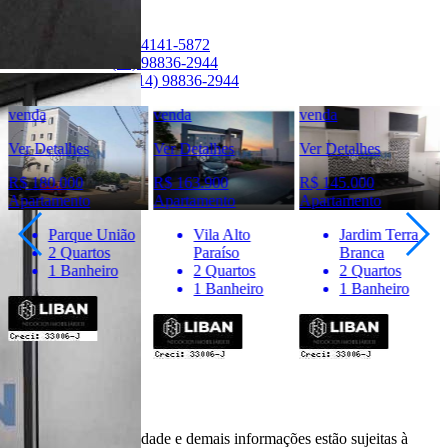
Ver Telefone
Telefone:
(14) 4141-5872
Telefone:
(14) 98836-2944
WhatsApp:
(14) 98836-2944
venda
venda
venda
Ver Detalhes
Ver Detalhes
Ver Detalhes
R$ 180.000
R$ 163.900
R$ 145.000
Apartamento
Apartamento
Apartamento
Parque União
Vila Alto
Jardim Terra
2 Quartos
Paraíso
Branca
1 Banheiro
2 Quartos
2 Quartos
1 Banheiro
1 Banheiro
Importante
* Valores, disponibilidade e demais informações estão sujeitas à