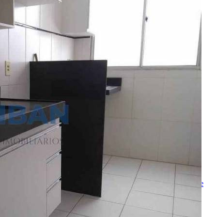
1 Vaga
45.00 m²
Realizado
Enviado com sucesso!
Entre em contato
Nome
E-mail
Telefone
Mensagem
Ao ENVIAR você concorda com os
Termos de Uso
e
Política de
Privacidade
enviar mensagem