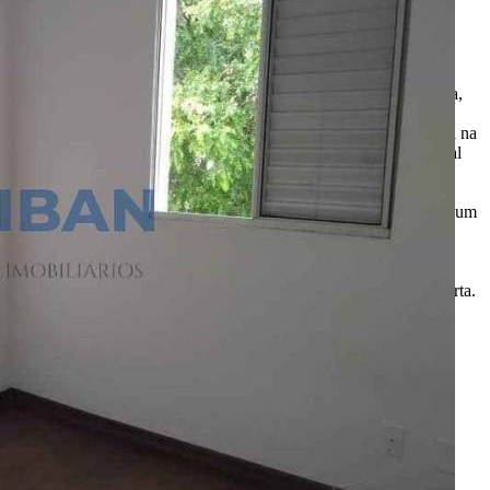
Aqui, no Portal Casa Bauru você encontra os imóveis para venda,
locação e aluguel de temporada das principais imobiliárias e
corretores em um só lugar. Precisando de um salão, chácara, casa na
praia ou sítio para eventos? Aqui você também encontra! O Portal
Casa Bauru apenas divulga as informações cadastradas pelos
usuários como um sistema de classificados. Não nos
responsabilizamos pelo conteúdo dos anúncios e não temos nenhum
envolvimento na negociação dos imóveis. SEMPRE consulte a
imobiliária ou proprietário para confirmar as informações
anunciadas. Algumas imagens podem ser meramente ilustrativas.
Itens de decoração e outros objetos podem não fazer parte da oferta.
2011-2026 Portal Casa Bauru - CNPJ responsável:
32.709.269/0001-38 - Todos os direitos reservados.
Desenvolvido com
por
W3 CORP