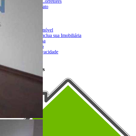
Imobiliárias e Corretores
Entre em Contato
Sobre o Portal
Anuncie seu Imóvel
Cadastre-se | Inclua sua Imobiliária
Como Funciona
Termos de Uso
Política de Privacidade
Mapa do Site
Portais Parceiros