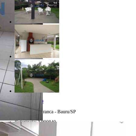
R$ 150.000,00
Jardim Terra Branca - Bauru/SP
Referência: AP00840
2 Quartos
1 Banheiro