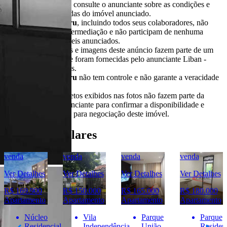
alterações. SEMPRE consulte o anunciante sobre as condições e
informações atualizadas do imóvel anunciado.
O
Portal Casa Bauru
, incluindo todos seus colaboradores, não
realizam qualquer intermediação e não participam de nenhuma
negociação dos imóveis anunciados.
Todas as informações e imagens deste anúncio fazem parte de um
anúncio publicitário e foram fornecidas pelo anunciante Liban -
Negócios Imobiliários.
O
Portal Casa Bauru
não tem controle e não garante a veracidade
destas informações.
Móveis e demais objetos exibidos nas fotos não fazem parte da
oferta. Contate o anunciante para confirmar a disponibilidade e
condições detalhadas para negociação deste imóvel.
Imóveis Similares
venda
venda
venda
venda
Ver Detalhes
Ver Detalhes
Ver Detalhes
Ver Detalhes
R$ 169.900
R$ 150.000
R$ 165.000
R$ 180.000
Apartamento
Apartamento
Apartamento
Apartamento
Núcleo
Vila
Parque
Parque
Residencial
Independência
União
Residenc