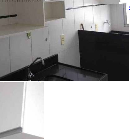
Ao ENVIAR você concorda com os
Termos de Uso
e
Política de
Privacidade
Enviar Indicação
Características
Referência: AP00840
2 Quartos
1 Banheiro
1 Vaga
45.00 m²
Ligamos para você!
Descrição