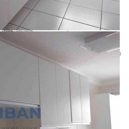
OU
converse pelo
whatsapp
Ligamos para você
Nome
Telefone
Melhor horário para ligar
Ao ENVIAR você concorda com os
Termos de Uso
e
Política de
Privacidade
Solicitar Ligação
Indique este imóvel
Seu Nome
Nome do amigo
Seu e-mail
E-mail do amigo
Mensagem