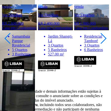
venda
venda
venda
Ver Detalhes
Ver Detalhes
Ver Detalhes
R$ 2.600.000
R$ 2.400.000
R$ 1.980.000
Casa em Condomínio
Casa em Condomínio
Casa em Condomínio
Samambaia
Jardim Shangri-
Residencial
Parque
Lá
Tamboré
Residencial
3 Quartos
3 Quartos
5 Quartos
5 Banheiros
6 Banheiros
3 Banheiros
527.00 m²
Importante
* Valores, disponibilidade e demais informações estão sujeitas à
alterações. SEMPRE consulte o anunciante sobre as condições e
informações atualizadas do imóvel anunciado.
O
Portal Casa Bauru
, incluindo todos seus colaboradores, não
realizam qualquer intermediação e não participam de nenhuma