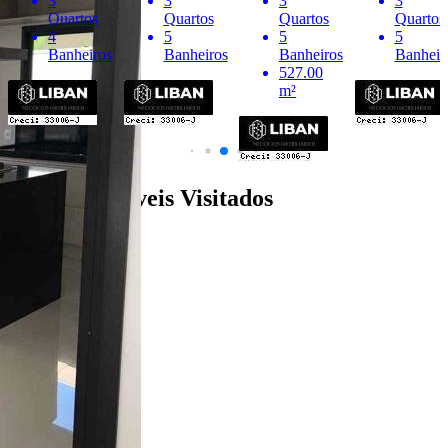
3
3
3
3
Quartos
Quartos
Quartos
Quartos
4
5
5
5
Banheiros
Banheiros
Banheiros
Banheir
527.00
m²
Últimos Imóveis Visitados
venda
Ver Detalhes
R$ 2.400.000
Casa em Condomínio
Jardim Shangri-Lá
3 Quartos
5 Banheiros
527.00 m²