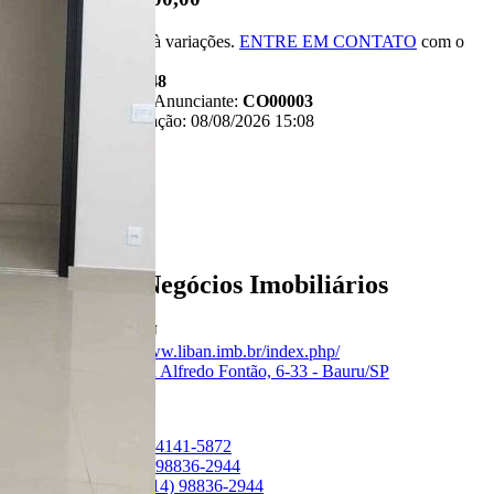
*Valor sujeito à variações.
ENTRE EM CONTATO
com o
anunciante.
Código:
480948
Referência do Anunciante:
CO00003
Última atualização: 08/08/2026 15:08
Anunciante
Liban - Negócios Imobiliários
Creci:
33006-J
Site:
https://www.liban.imb.br/index.php/
Endereço:
Rua Alfredo Fontão, 6-33 - Bauru/SP
Ver Telefone
Telefone:
(14) 4141-5872
Telefone:
(14) 98836-2944
WhatsApp:
(14) 98836-2944