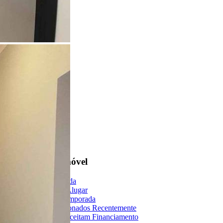
Encontre um Imóvel
Imóveis à Venda
Imóveis para Alugar
Imóveis de Temporada
Imóveis Adicionados Recentemente
Imóveis que Aceitam Financiamento