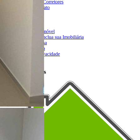
Imobiliárias e Corretores
Entre em Contato
Sobre o Portal
Anuncie seu Imóvel
Cadastre-se | Inclua sua Imobiliária
Como Funciona
Termos de Uso
Política de Privacidade
Mapa do Site
Portais Parceiros