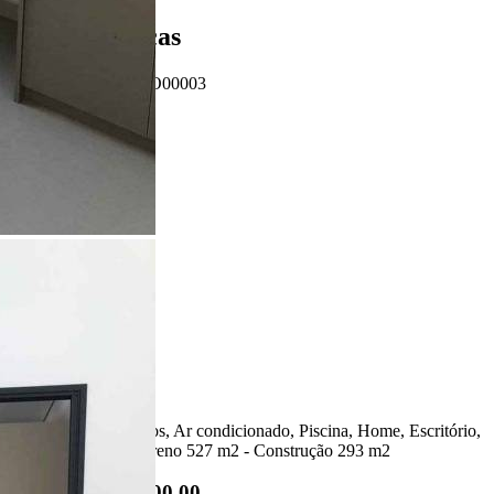
Características
Referência: CO00003
3 Quartos
5 Banheiros
2 Vagas
293.00 m²
527.00 m²
Ligamos para você!
Descrição
Completa em armários, Ar condicionado, Piscina, Home, Escritório,
Água aquecida - Terreno 527 m2 - Construção 293 m2
R$ 2.400.000,00