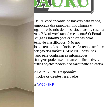
Aqui, no Portal Casa Bauru você encontra os imóveis para venda,
locação e aluguel de temporada das principais imobiliárias e
corretores em um só lugar. Precisando de um salão, chácara, casa na
praia ou sítio para eventos? Aqui você também encontra! O Portal
Casa Bauru apenas divulga as informações cadastradas pelos
usuários como um sistema de classificados. Não nos
responsabilizamos pelo conteúdo dos anúncios e não temos nenhum
envolvimento na negociação dos imóveis. SEMPRE consulte a
imobiliária ou proprietário para confirmar as informações
anunciadas. Algumas imagens podem ser meramente ilustrativas.
Itens de decoração e outros objetos podem não fazer parte da oferta.
2011-2026 Portal Casa Bauru - CNPJ responsável:
32.709.269/0001-38 - Todos os direitos reservados.
Desenvolvido com
por
W3 CORP