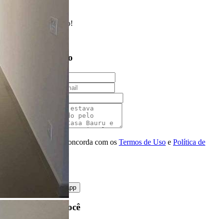
Enviado com sucesso!
Entre em contato
Nome
E-mail
Telefone
Mensagem
Ao ENVIAR você concorda com os
Termos de Uso
e
Política de
Privacidade
enviar mensagem
OU
converse pelo
whatsapp
Ligamos para você