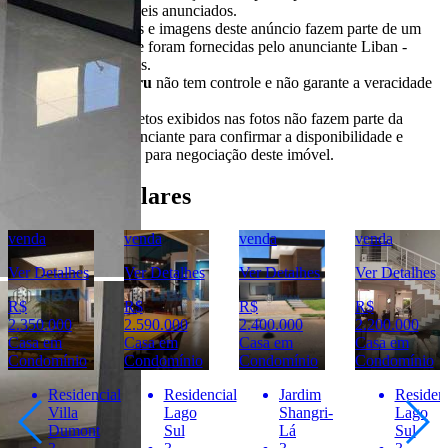
negociação dos imóveis anunciados.
Todas as informações e imagens deste anúncio fazem parte de um
anúncio publicitário e foram fornecidas pelo anunciante Liban -
Negócios Imobiliários.
O
Portal Casa Bauru
não tem controle e não garante a veracidade
destas informações.
Móveis e demais objetos exibidos nas fotos não fazem parte da
oferta. Contate o anunciante para confirmar a disponibilidade e
condições detalhadas para negociação deste imóvel.
Imóveis Similares
venda
venda
venda
venda
Ver Detalhes
Ver Detalhes
Ver Detalhes
Ver Detalhes
R$
R$
R$
R$
2.350.000
2.590.000
2.400.000
2.200.000
Casa em
Casa em
Casa em
Casa em
Condomínio
Condomínio
Condomínio
Condomínio
a
Residencial
Residencial
Jardim
Residenc
Villa
Lago
Shangri-
Lago
l
Dumont
Sul
Lá
Sul