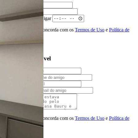
Nome
Telefone
Melhor horário para ligar
Ao ENVIAR você concorda com os
Termos de Uso
e
Política de
Privacidade
Solicitar Ligação
Indique este imóvel
Seu Nome
Nome do amigo
Seu e-mail
E-mail do amigo
Mensagem
Ao ENVIAR você concorda com os
Termos de Uso
e
Política de
Privacidade
Enviar Indicação