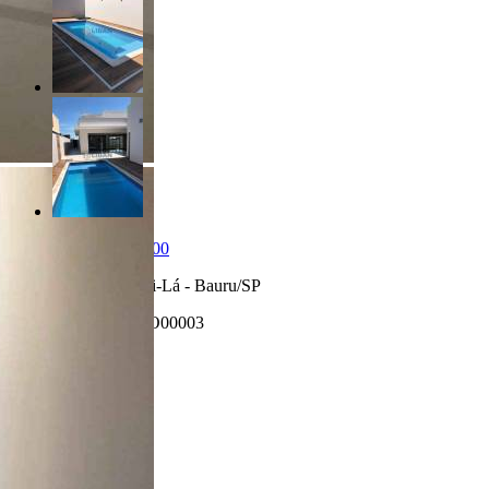
R$ 2.400.000,00
Jardim Shangri-Lá - Bauru/SP
Referência: CO00003
3 Quartos
5 Banheiros
2 Vagas
293.00 m²
527.00 m²
Realizado