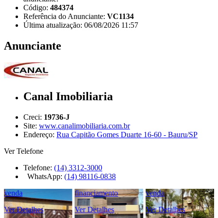
Código:
484374
Referência do Anunciante:
VC1134
Última atualização: 06/08/2026 11:57
Anunciante
Canal Imobiliaria
Creci:
19736-J
Site:
www.canalimobiliaria.com.br
Endereço:
Rua Capitão Gomes Duarte 16-60 - Bauru/SP
Ver Telefone
Telefone:
(14) 3312-3000
WhatsApp:
(14) 98116-0838
venda
financiamento
venda
Ver Detalhes
Ver Detalhes
Ver Detalhes