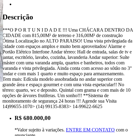
Descrição
***O P O R T U N I D A D E !!! Uma CHÁCARA DENTRO DA
CIDADE com 815,00M² de terreno e 316,00M² de construção
Ótima Localização no ALTO PARAISO! Uma vista privilegiada da
cidade com espaços amplos e muito bem aproveitados/ Alarme e
Portão Elétrico Interfone Andar térreo: Hall de entrada, salas de tv e
jantar, escritório, lavabo, cozinha, lavanderia Andar superior: Suíte
máster com uma varanda ampla, quartos e banheiros, todos com
varanda e vista privilegiada. Ainda conta com acesso ao sótão no 3°
andar e com mais 1 quarto e muito espaço para armazenamento.
Tem mais: Edícula modelo assobradada no andar superior com
grande área e espaço gourmet e com uma vista espetacular!! No
térreo: quarto, wc e deposito. Quintal com grama e com mais de 10
opções de árvores frutíferas. Um sonho!!! **Sistema de
monitoramento de segurança 24 horas !!! Agende sua Visita
14)99655-1070> (14) 99135-8383> 14-99622-6625
R$ 680.000,00
*Valor sujeito à variações.
ENTRE EM CONTATO
com o
anunciante.