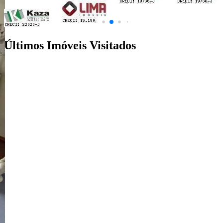
Últimos Imóveis Visitados
venda
Ver Detalhes
R$ 680.000
Casa
Vila Alto Paraíso
3 Quartos
4 Banheiros