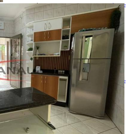
Ao ENVIAR você concorda com os
Termos de Uso
e
Política de
Privacidade
enviar mensagem
OU
converse pelo
whatsapp
Ligamos para você
Nome
Telefone
Melhor horário para ligar
Ao ENVIAR você concorda com os
Termos de Uso
e
Política de
Privacidade
Solicitar Ligação
Indique este imóvel
Seu Nome
Nome do amigo
Seu e-mail