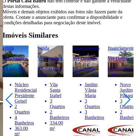
O
Portal Casa Bauru
não tem controle e não garante a veracidade
destas informações.
Móveis e demais objetos exibidos nas fotos não fazem parte da
oferta. Contate o anunciante para confirmar a disponibilidade e
condições detalhadas para negociação deste imóvel.
Imóveis Similares
venda
venda
financiamento
financiamento
Ver Detalhes
Ver Detalhes
Ver Detalhes
Ver Detalhes
R$ 600.000
R$ 750.000
R$ 575.000
R$ 550.000
Casa
Casa
Casa
Casa
Núcleo
Vila
Jardim
Novo
Residencial
Santa
Vânia
Jardim
Presidente
Izabel
Maria
Pagani
Geisel
3
3
3
2
Quartos
Quartos
Quartos
Quartos
2
3
2
4
Banheiros
Banheiros
Banheir
Banheiros
334.00
363.00
m²
m²