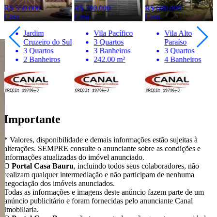
R$ 550.000
R$ 700.000
R$ 680.000
Casa
Casa
Casa
Jardim
Vila Pacífico
Vila Alto
Cruzeiro do Sul
3 Quartos
Paraíso
3 Quartos
3 Banheiros
3 Quartos
2 Banheiros
242.00 m²
4 Banheiros
Importante
* Valores, disponibilidade e demais informações estão sujeitas à
alterações. SEMPRE consulte o anunciante sobre as condições e
informações atualizadas do imóvel anunciado.
O
Portal Casa Bauru
, incluindo todos seus colaboradores, não
realizam qualquer intermediação e não participam de nenhuma
negociação dos imóveis anunciados.
Todas as informações e imagens deste anúncio fazem parte de um
anúncio publicitário e foram fornecidas pelo anunciante Canal
Imobiliaria.