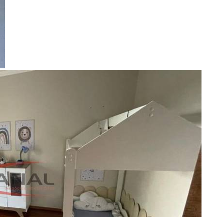
Encontre um Imóvel
Imóveis à Venda
Imóveis para Alugar
Imóveis de Temporada
Imóveis Adicionados Recentemente
Imóveis que Aceitam Financiamento
Imobiliárias e Corretores
Entre em Contato
Sobre o Portal
Anuncie seu Imóvel
Cadastre-se | Inclua sua Imobiliária