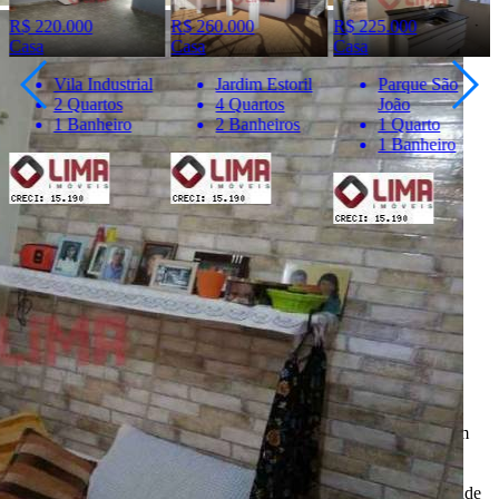
R$ 220.000
R$ 260.000
R$ 225.000
Casa
Casa
Casa
Vila Industrial
Jardim Estoril
Parque São
2 Quartos
4 Quartos
João
1 Banheiro
2 Banheiros
1 Quarto
1 Banheiro
Importante
* Valores, disponibilidade e demais informações estão sujeitas à
alterações. SEMPRE consulte o anunciante sobre as condições e
informações atualizadas do imóvel anunciado.
O
Portal Casa Bauru
, incluindo todos seus colaboradores, não
realizam qualquer intermediação e não participam de nenhuma
negociação dos imóveis anunciados.
Todas as informações e imagens deste anúncio fazem parte de um
anúncio publicitário e foram fornecidas pelo anunciante Lima
Imóveis.
O
Portal Casa Bauru
não tem controle e não garante a veracidade