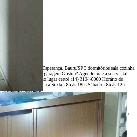
Ligamos para você!
Descrição
Linda casa na Nova Esperança, Bauru/SP 3 dormitórios sala cozinha
banheiro 1 vaga para garagem Gostou? Agende hoje a sua visita!
Lima Imóveis Você no lugar certo! (14) 3104-8000 Horário de
Atendimento: Segunda a Sexta - 8h às 18hs Sábado - 8h às 12h
@limaimoveisbauru
R$ 260.000,00
*Valor sujeito à variações.
ENTRE EM CONTATO
com o
anunciante.
Código:
484304
Referência do Anunciante:
63849851
Última atualização: 07/08/2026 04:50