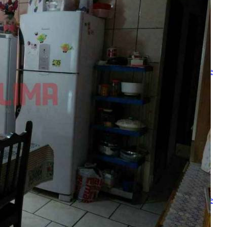
Nome
E-mail
Telefone
Mensagem
Ao ENVIAR você concorda com os
Termos de Uso
e
Política de
Privacidade
enviar mensagem
OU
converse pelo
whatsapp
Ligamos para você
Nome
Telefone
Melhor horário para ligar
Ao ENVIAR você concorda com os
Termos de Uso
e
Política de
Privacidade