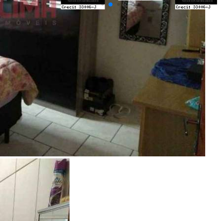
Últimos Imóveis Visitados
venda
Ver Detalhes
R$ 260.000
Casa
Jardim Nova Esperança
3 Quartos
1 Banheiro