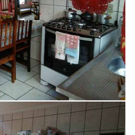
R$ 260.000,00
Jardim Nova Esperança - Bauru/SP
Referência: 63849851
3 Quartos
1 Banheiro
1 Vaga
80.00 m²
Realizado
Enviado com sucesso!
Entre em contato