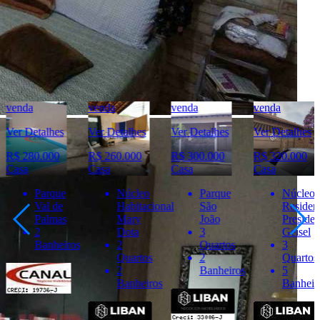
destas informações.
Móveis e demais objetos exibidos nas fotos não fazem parte da
oferta. Contate o anunciante para confirmar a disponibilidade e
condições detalhadas para negociação deste imóvel.
Imóveis Similares
venda
venda
venda
venda
Ver Detalhes
Ver Detalhes
Ver Detalhes
Ver Detalhes
R$ 260.000
R$ 300.000
R$ 320.000
R$ 240.000
Casa
Casa
Casa
Casa
Núcleo
Parque
Núcleo
Centro
Habitacional
São
Residencial
2
Mary
João
Presidente
Quartos
Dota
3
Geisel
1
2
Quartos
3
Banheir
Quartos
2
Quartos
2
Banheiros
5
Banheiros
Banheiros