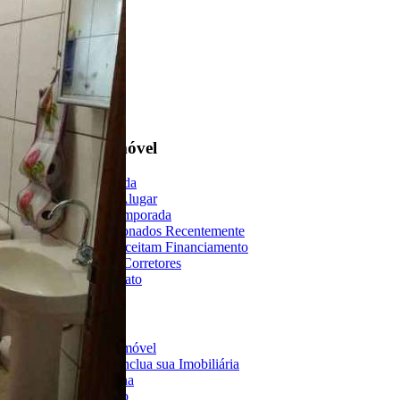
Encontre um Imóvel
Imóveis à Venda
Imóveis para Alugar
Imóveis de Temporada
Imóveis Adicionados Recentemente
Imóveis que Aceitam Financiamento
Imobiliárias e Corretores
Entre em Contato
Sobre o Portal
Anuncie seu Imóvel
Cadastre-se | Inclua sua Imobiliária
Como Funciona
Termos de Uso