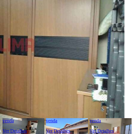
Anunciante
Lima Imóveis
Creci:
15.190
Site:
www.limaimoveis.com.br
Facebook:
facebook.com/limaimoveisbauru
Endereço:
Avenida Getúlio Vargas, 4-50, Vila Mariana -
Bauru/SP
Ver Telefone
Telefone:
(14) 3104-8000
Telefone:
(14) 99707-0033
WhatsApp:
(14) 99707-0033
venda
venda
venda
Ver Detalhes
Ver Detalhes
Ver Detalhes