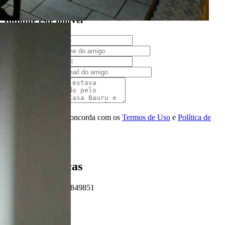
Solicitar Ligação
Indique este imóvel
Seu Nome
Nome do amigo
Seu e-mail
E-mail do amigo
Mensagem
Ao ENVIAR você concorda com os
Termos de Uso
e
Política de
Privacidade
Enviar Indicação
Características
Referência: 63849851
3 Quartos
1 Banheiro
1 Vaga
80.00 m²