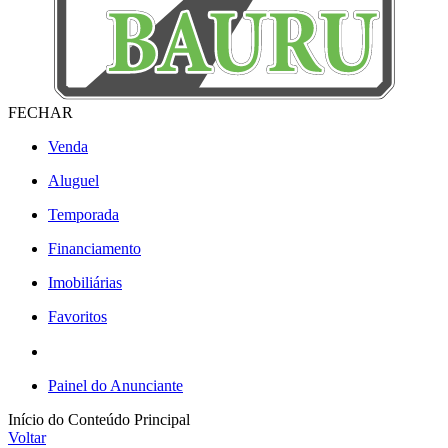
FECHAR
Venda
Aluguel
Temporada
Financiamento
Imobiliárias
Favoritos
Painel do Anunciante
Início do Conteúdo Principal
Voltar