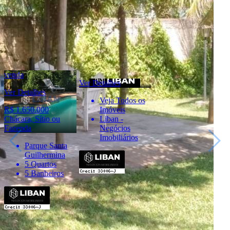
Endereço:
Rua Alfredo Fontão, 6-33 - Bauru/SP
Ver Telefone
Telefone:
(14) 4141-5872
Telefone:
(14) 98836-2944
WhatsApp:
(14) 98836-2944
venda
Ver Detalhes
Ver Detalhes
Veja Todos os
R$ 1.650.000
Imóveis
Chácara, Sítio ou
Liban -
Fazenda
Negócios
Imobiliários
Parque Santa
Guilhermina
5 Quartos
5 Banheiros
Importante