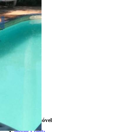
Parque Santa Guilhermina
5 Quartos
5 Banheiros
Encontre um Imóvel
Imóveis à Venda