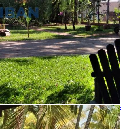
5 Vagas
500.00 m²
Realizado
Enviado com sucesso!
Entre em contato
Nome
E-mail
Telefone
Mensagem
Ao ENVIAR você concorda com os
Termos de Uso
e
Política de
Privacidade
enviar mensagem
OU