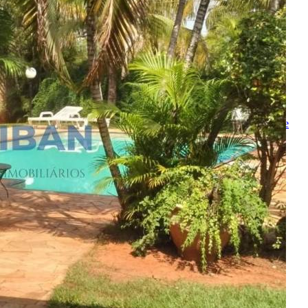
converse pelo
whatsapp
Ligamos para você
Nome
Telefone
Melhor horário para ligar
Ao ENVIAR você concorda com os
Termos de Uso
e
Política de
Privacidade
Solicitar Ligação
Indique este imóvel
Seu Nome
Nome do amigo
Seu e-mail
E-mail do amigo
Mensagem