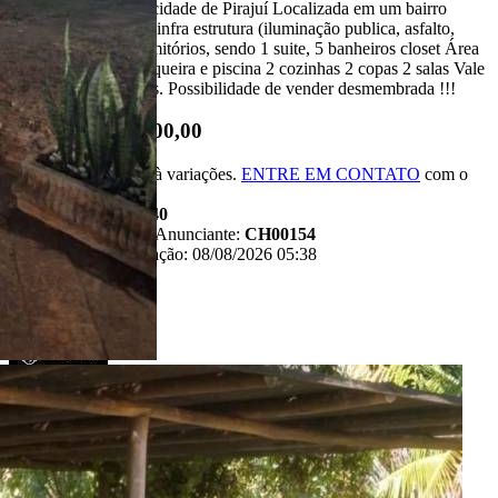
Chácara a venda na cidade de Pirajuí Localizada em um bairro
residencial com toda infra estrutura (iluminação publica, asfalto,
agua, etc) São 5 dormitórios, sendo 1 suite, 5 banheiros closet Área
de laser com churrasqueira e piscina 2 cozinhas 2 copas 2 salas Vale
a pena conferir!!! obs. Possibilidade de vender desmembrada !!!
R$ 1.650.000,00
*Valor sujeito à variações.
ENTRE EM CONTATO
com o
anunciante.
Código:
482140
Referência do Anunciante:
CH00154
Última atualização: 08/08/2026 05:38
Anunciante
Liban - Negócios Imobiliários
Creci:
33006-J
Site:
https://www.liban.imb.br/index.php/