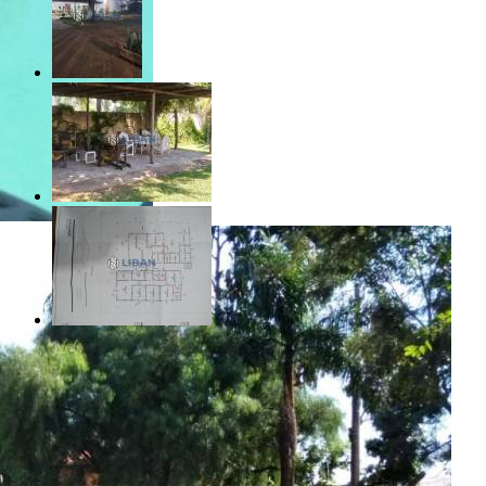
R$ 1.650.000,00
Parque Santa Guilhermina - Pirajuí/SP
Referência: CH00154
5 Quartos
5 Banheiros