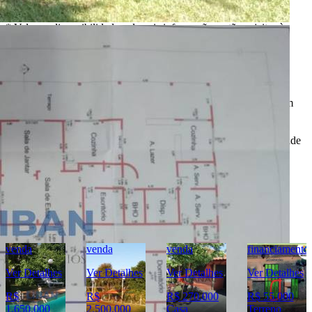
* Valores, disponibilidade e demais informações estão sujeitas à
alterações. SEMPRE consulte o anunciante sobre as condições e
informações atualizadas do imóvel anunciado.
O
Portal Casa Bauru
, incluindo todos seus colaboradores, não
realizam qualquer intermediação e não participam de nenhuma
negociação dos imóveis anunciados.
Todas as informações e imagens deste anúncio fazem parte de um
anúncio publicitário e foram fornecidas pelo anunciante Liban -
Negócios Imobiliários.
O
Portal Casa Bauru
não tem controle e não garante a veracidade
destas informações.
Móveis e demais objetos exibidos nas fotos não fazem parte da
oferta. Contate o anunciante para confirmar a disponibilidade e
condições detalhadas para negociação deste imóvel.
Imóveis Similares
venda
venda
venda
financiamento
Ver Detalhes
Ver Detalhes
Ver Detalhes
Ver Detalhes
R$
R$
R$ 270.000
R$ 55.000
1.650.000
2.500.000
Casa
Terreno