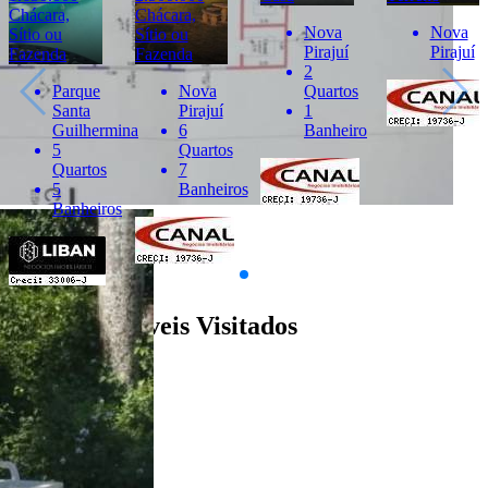
Chácara,
Chácara,
Nova
Nova
Sítio ou
Sítio ou
Pirajuí
Pirajuí
Fazenda
Fazenda
2
Parque
Nova
Quartos
Santa
Pirajuí
1
Guilhermina
6
Banheiro
5
Quartos
Quartos
7
5
Banheiros
Banheiros
Últimos Imóveis Visitados
venda
Ver Detalhes
R$ 1.650.000
Chácara, Sítio ou Fazenda