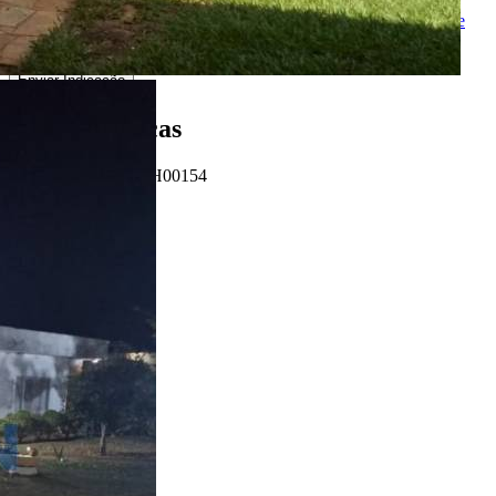
Ao ENVIAR você concorda com os
Termos de Uso
e
Política de
Privacidade
Enviar Indicação
Características
Referência: CH00154
5 Quartos
5 Banheiros
5 Vagas
500.00 m²
Ligamos para você!
Descrição