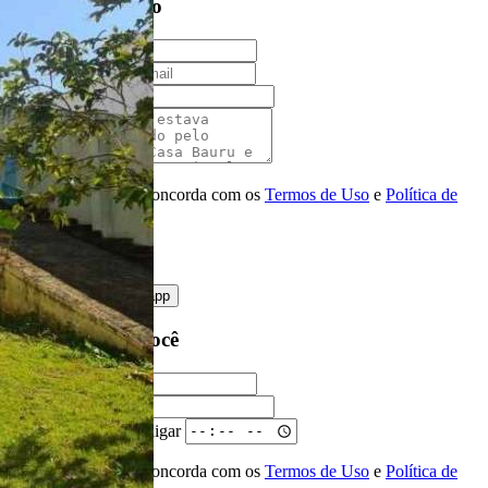
Entre em contato
Nome
E-mail
Telefone
Mensagem
Ao ENVIAR você concorda com os
Termos de Uso
e
Política de
Privacidade
enviar mensagem
OU
converse pelo
whatsapp
Ligamos para você
Nome
Telefone
Melhor horário para ligar
Ao ENVIAR você concorda com os
Termos de Uso
e
Política de