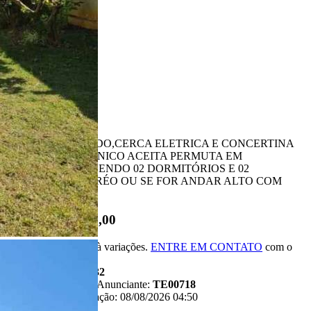
Ligamos para você!
Descrição
TERRENO MURADO,CERCA ELETRICA E CONCERTINA
PORTÃO ELETRÔNICO ACEITA PERMUTA EM
APARTAMENTO SENDO 02 DORMITÓRIOS E 02
BANHEIROS TERRÉO OU SE FOR ANDAR ALTO COM
ELEVADOR
R$ 277.000,00
*Valor sujeito à variações.
ENTRE EM CONTATO
com o
anunciante.
Código:
482032
Referência do Anunciante:
TE00718
Última atualização: 08/08/2026 04:50