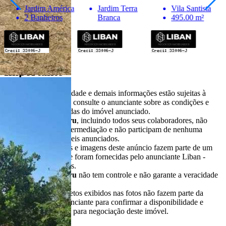
Jardim América
Jardim Terra
Vila Santista
2 Banheiros
Branca
495.00 m²
Importante
* Valores, disponibilidade e demais informações estão sujeitas à
alterações. SEMPRE consulte o anunciante sobre as condições e
informações atualizadas do imóvel anunciado.
O
Portal Casa Bauru
, incluindo todos seus colaboradores, não
realizam qualquer intermediação e não participam de nenhuma
negociação dos imóveis anunciados.
Todas as informações e imagens deste anúncio fazem parte de um
anúncio publicitário e foram fornecidas pelo anunciante Liban -
Negócios Imobiliários.
O
Portal Casa Bauru
não tem controle e não garante a veracidade
destas informações.
Móveis e demais objetos exibidos nas fotos não fazem parte da
oferta. Contate o anunciante para confirmar a disponibilidade e
condições detalhadas para negociação deste imóvel.