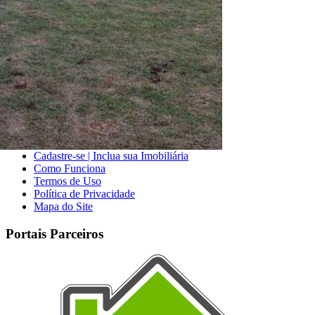
Imóveis à Venda
Imóveis para Alugar
Imóveis de Temporada
Imóveis Adicionados Recentemente
Imóveis que Aceitam Financiamento
Imobiliárias e Corretores
Entre em Contato
Sobre o Portal
Anuncie seu Imóvel
Cadastre-se | Inclua sua Imobiliária
Como Funciona
Termos de Uso
Política de Privacidade
Mapa do Site
Portais Parceiros