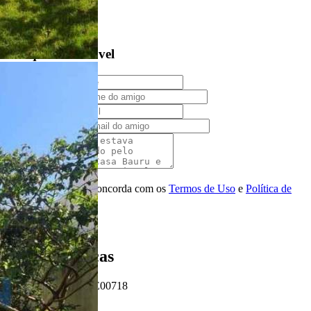
Privacidade
Solicitar Ligação
Indique este imóvel
Seu Nome
Nome do amigo
Seu e-mail
E-mail do amigo
Mensagem
Ao ENVIAR você concorda com os
Termos de Uso
e
Política de
Privacidade
Enviar Indicação
Características
Referência: TE00718
2 Banheiros