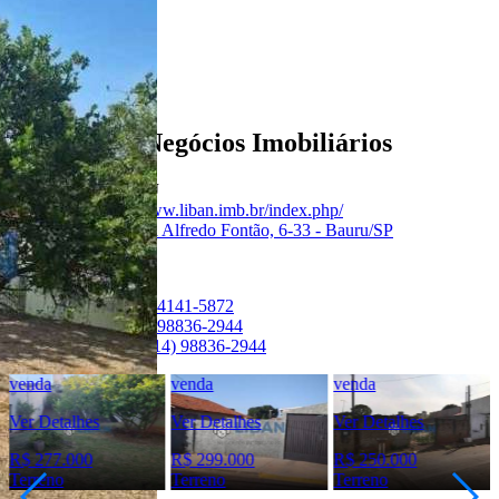
Anunciante
Liban - Negócios Imobiliários
Creci:
33006-J
Site:
https://www.liban.imb.br/index.php/
Endereço:
Rua Alfredo Fontão, 6-33 - Bauru/SP
Ver Telefone
Telefone:
(14) 4141-5872
Telefone:
(14) 98836-2944
WhatsApp:
(14) 98836-2944
venda
venda
venda
Ver Detalhes
Ver Detalhes
Ver Detalhes
R$ 277.000
R$ 299.000
R$ 250.000
Terreno
Terreno
Terreno