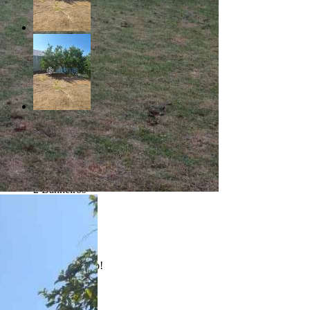
R$ 277.000,00
Jardim América - Bauru/SP
Referência: TE00718
2 Banheiros
Realizado
Enviado com sucesso!