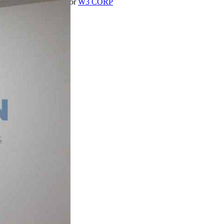
Desenvolvido com
por
W3 CORP