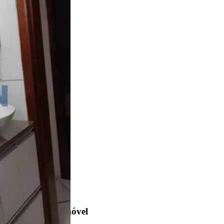
Núcleo Habitacional Nobuji Nagasawa
2 Quartos
1 Banheiro
200.00 m²
Encontre um Imóvel