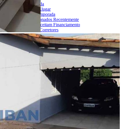
Imóveis à Venda
Imóveis para Alugar
Imóveis de Temporada
Imóveis Adicionados Recentemente
Imóveis que Aceitam Financiamento
Imobiliárias e Corretores
Entre em Contato
Sobre o Portal
Anuncie seu Imóvel
Cadastre-se | Inclua sua Imobiliária
Como Funciona
Termos de Uso
Política de Privacidade
Mapa do Site
Portais Parceiros