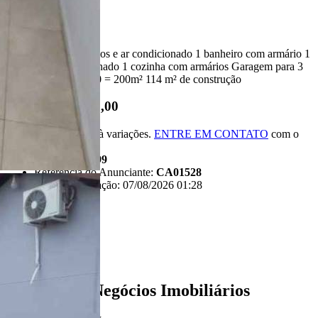
Descrição
2 quartos com armários e ar condicionado 1 banheiro com armário 1
sala com ar condicionado 1 cozinha com armários Garagem para 3
carros Terreno 10x20 = 200m² 114 m² de construção
R$ 295.000,00
*Valor sujeito à variações.
ENTRE EM CONTATO
com o
anunciante.
Código:
481999
Referência do Anunciante:
CA01528
Última atualização: 07/08/2026 01:28
Anunciante
Liban - Negócios Imobiliários