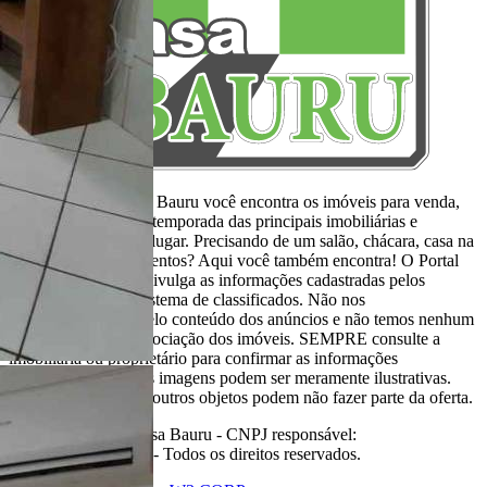
Aqui, no Portal Casa Bauru você encontra os imóveis para venda,
locação e aluguel de temporada das principais imobiliárias e
corretores em um só lugar. Precisando de um salão, chácara, casa na
praia ou sítio para eventos? Aqui você também encontra! O Portal
Casa Bauru apenas divulga as informações cadastradas pelos
usuários como um sistema de classificados. Não nos
responsabilizamos pelo conteúdo dos anúncios e não temos nenhum
envolvimento na negociação dos imóveis. SEMPRE consulte a
imobiliária ou proprietário para confirmar as informações
anunciadas. Algumas imagens podem ser meramente ilustrativas.
Itens de decoração e outros objetos podem não fazer parte da oferta.
2011-2026 Portal Casa Bauru - CNPJ responsável:
32.709.269/0001-38 - Todos os direitos reservados.