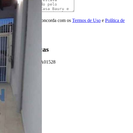
Mensagem
Ao ENVIAR você concorda com os
Termos de Uso
e
Política de
Privacidade
Enviar Indicação
Características
Referência: CA01528
2 Quartos
1 Banheiro
3 Vagas
114.00 m²
200.00 m²
Ligamos para você!