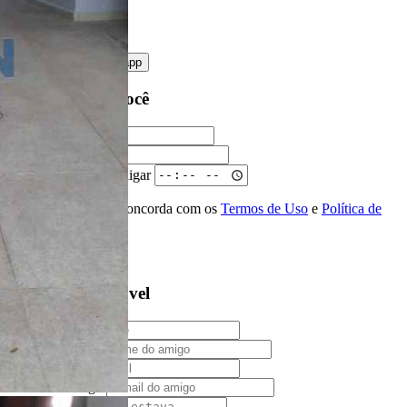
enviar mensagem
OU
converse pelo
whatsapp
Ligamos para você
Nome
Telefone
Melhor horário para ligar
Ao ENVIAR você concorda com os
Termos de Uso
e
Política de
Privacidade
Solicitar Ligação
Indique este imóvel
Seu Nome
Nome do amigo
Seu e-mail
E-mail do amigo