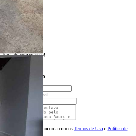
1 Banheiro
3 Vagas
114.00 m²
200.00 m²
Realizado
Enviado com sucesso!
Entre em contato
Nome
E-mail
Telefone
Mensagem
Ao ENVIAR você concorda com os
Termos de Uso
e
Política de
Privacidade