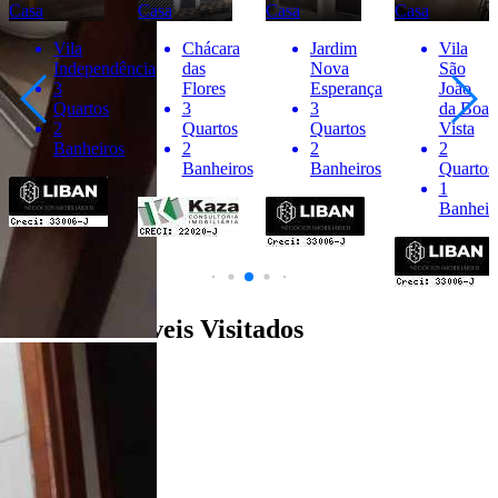
Casa
Casa
Casa
Casa
Vila
Chácara
Jardim
Vila
Independência
das
Nova
São
3
Flores
Esperança
João
Quartos
3
3
da Boa
2
Quartos
Quartos
Vista
Banheiros
2
2
2
Banheiros
Banheiros
Quartos
1
Banheir
Últimos Imóveis Visitados
venda
Ver Detalhes
R$ 295.000
Casa