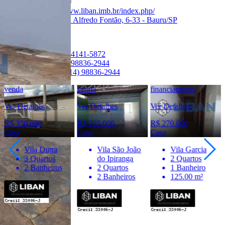
Creci:
33006-J
Site:
https://www.liban.imb.br/index.php/
Endereço:
Rua Alfredo Fontão, 6-33 - Bauru/SP
Ver Telefone
Telefone:
(14) 4141-5872
Telefone:
(14) 98836-2944
WhatsApp:
(14) 98836-2944
venda
venda
financiamento
Ver Detalhes
Ver Detalhes
Ver Detalhes
R$ 350.000
R$ 295.000
R$ 270.000
Casa
Casa
Casa
Vila Dutra
Vila São João
Vila Garcia
3 Quartos
do Ipiranga
2 Quartos
2 Banheiros
2 Quartos
1 Banheiro
2 Banheiros
125.00 m²