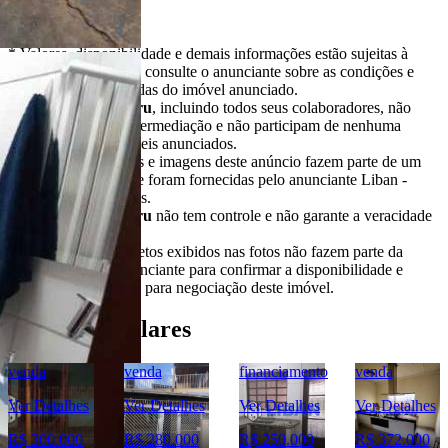
Importante
* Valores, disponibilidade e demais informações estão sujeitas à
alterações. SEMPRE consulte o anunciante sobre as condições e
informações atualizadas do imóvel anunciado.
O
Portal Casa Bauru
, incluindo todos seus colaboradores, não
realizam qualquer intermediação e não participam de nenhuma
negociação dos imóveis anunciados.
Todas as informações e imagens deste anúncio fazem parte de um
anúncio publicitário e foram fornecidas pelo anunciante Liban -
Negócios Imobiliários.
O
Portal Casa Bauru
não tem controle e não garante a veracidade
destas informações.
Móveis e demais objetos exibidos nas fotos não fazem parte da
oferta. Contate o anunciante para confirmar a disponibilidade e
condições detalhadas para negociação deste imóvel.
Imóveis Similares
venda
venda
financiamento
venda
Ver Detalhes
Ver Detalhes
Ver Detalhes
Ver Detalhes
R$ 300.000
R$ 280.000
R$ 250.000
R$ 372.000