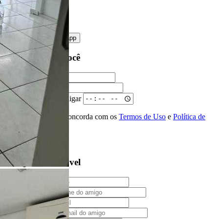
Privacidade
enviar mensagem
OU
converse pelo
whatsapp
Ligamos para você
Nome
Telefone
Melhor horário para ligar
Ao ENVIAR você concorda com os
Termos de Uso
e
Política de
Privacidade
Solicitar Ligação
Indique este imóvel
Seu Nome
Nome do amigo
Seu e-mail
E-mail do amigo