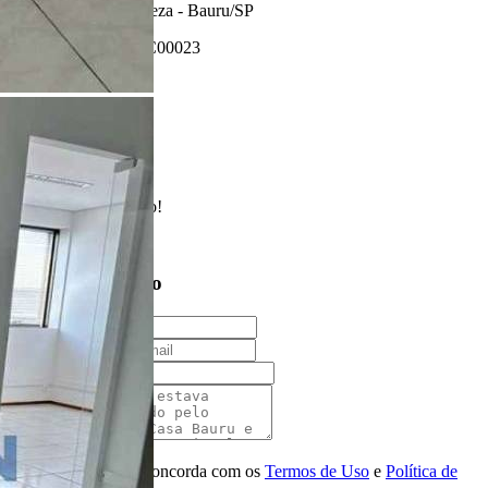
Vila Santa Tereza - Bauru/SP
Referência: SC00023
2 Banheiros
80.00 m²
Realizado
Enviado com sucesso!
Entre em contato
Nome
E-mail
Telefone
Mensagem
Ao ENVIAR você concorda com os
Termos de Uso
e
Política de