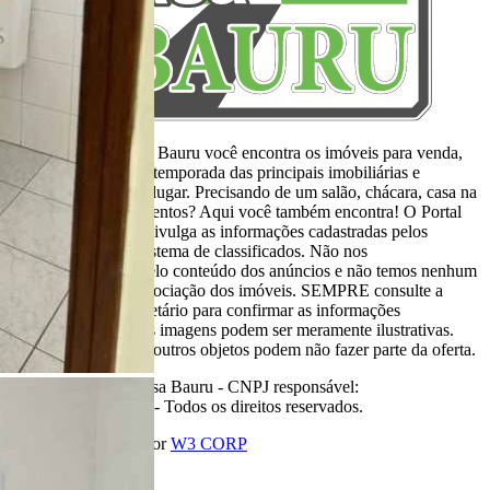
Aqui, no Portal Casa Bauru você encontra os imóveis para venda,
locação e aluguel de temporada das principais imobiliárias e
corretores em um só lugar. Precisando de um salão, chácara, casa na
praia ou sítio para eventos? Aqui você também encontra! O Portal
Casa Bauru apenas divulga as informações cadastradas pelos
usuários como um sistema de classificados. Não nos
responsabilizamos pelo conteúdo dos anúncios e não temos nenhum
envolvimento na negociação dos imóveis. SEMPRE consulte a
imobiliária ou proprietário para confirmar as informações
anunciadas. Algumas imagens podem ser meramente ilustrativas.
Itens de decoração e outros objetos podem não fazer parte da oferta.
2011-2026 Portal Casa Bauru - CNPJ responsável:
32.709.269/0001-38 - Todos os direitos reservados.
Desenvolvido com
por
W3 CORP