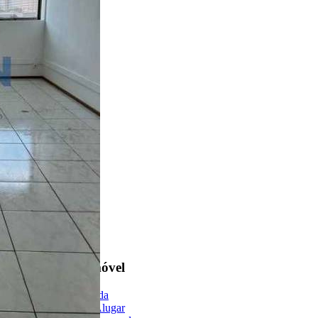
Vila Santa Tereza
2 Banheiros
Encontre um Imóvel
Imóveis à Venda
Imóveis para Alugar