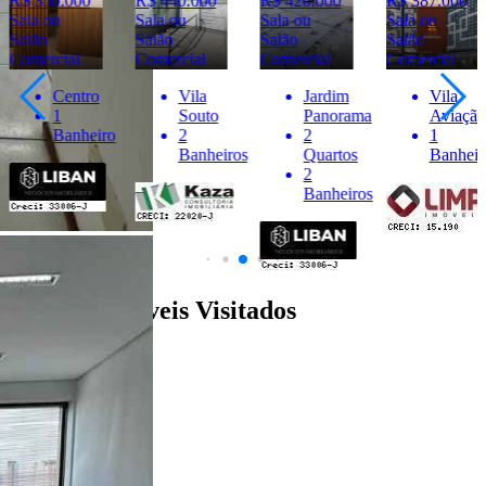
R$ 350.000
R$ 440.000
R$ 420.000
R$ 387.000
Sala ou
Sala ou
Sala ou
Sala ou
Salão
Salão
Salão
Salão
Comercial
Comercial
Comercial
Comercial
Centro
Vila
Jardim
Vila
1
Souto
Panorama
Aviação
Banheiro
2
2
1
Banheiros
Quartos
Banheir
2
Banheiros
Últimos Imóveis Visitados
venda
Ver Detalhes
R$ 350.000
Sala ou Salão Comercial