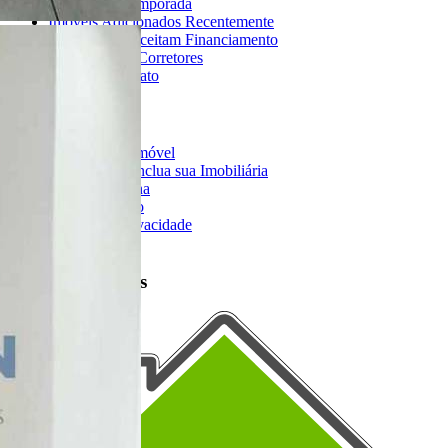
Imóveis de Temporada
Imóveis Adicionados Recentemente
Imóveis que Aceitam Financiamento
Imobiliárias e Corretores
Entre em Contato
Sobre o Portal
Anuncie seu Imóvel
Cadastre-se | Inclua sua Imobiliária
Como Funciona
Termos de Uso
Política de Privacidade
Mapa do Site
Portais Parceiros