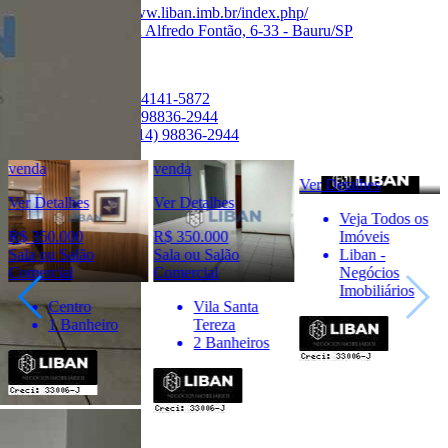
Site:
https://www.liban.imb.br/index.php/
Endereço:
Rua Alfredo Fontão, 6-33 - Bauru/SP
Ver Telefone
Telefone:
(14) 4141-5872
Telefone:
(14) 98836-2944
WhatsApp:
(14) 98836-2944
venda
venda
Ver Detalhes
Ver Detalhes
Ver Detalhes
Veja Todos os
R$ 350.000
R$ 350.000
Imóveis
Sala ou Salão
Sala ou Salão
Liban -
Comercial
Comercial
Negócios
Imobiliários
Centro
Vila Santa
1 Banheiro
Tereza
2 Banheiros