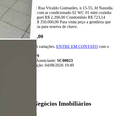
Ed. Portal do Bosque Rua Vivaldo Guimarães, n 15-55, Jd Nasralla.
Hall entrada 03 salas com ar condicionado 02 WC 01 mini cozinha
vaga de garagem Aluguel R$ 2.200,00 Condomínio R$ 723,14
VENDA VALOR: R$ 350.000,00 Para visita peço a gentileza que
avise com antecedência para reserva de chave.
R$ 350.000,00
*Valor sujeito à variações.
ENTRE EM CONTATO
com o
anunciante.
Código:
481979
Referência do Anunciante:
SC00023
Última atualização: 04/08/2026 19:49
Anunciante
Liban - Negócios Imobiliários
Creci:
33006-J