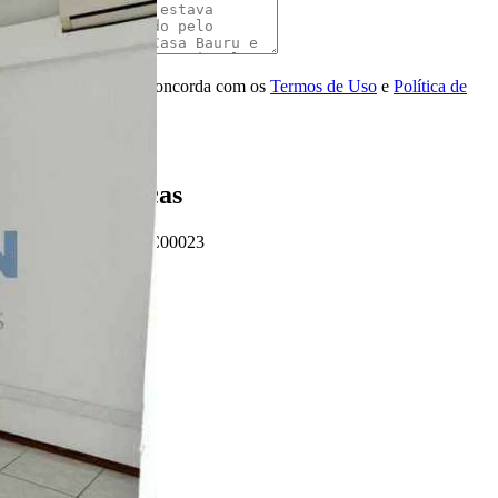
Mensagem
Ao ENVIAR você concorda com os
Termos de Uso
e
Política de
Privacidade
Enviar Indicação
Características
Referência: SC00023
2 Banheiros
80.00 m²
Ligamos para você!
Descrição