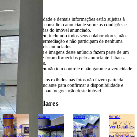
Importante
* Valores, disponibilidade e demais informações estão sujeitas à
alterações. SEMPRE consulte o anunciante sobre as condições e
informações atualizadas do imóvel anunciado.
O
Portal Casa Bauru
, incluindo todos seus colaboradores, não
realizam qualquer intermediação e não participam de nenhuma
negociação dos imóveis anunciados.
Todas as informações e imagens deste anúncio fazem parte de um
anúncio publicitário e foram fornecidas pelo anunciante Liban -
Negócios Imobiliários.
O
Portal Casa Bauru
não tem controle e não garante a veracidade
destas informações.
Móveis e demais objetos exibidos nas fotos não fazem parte da
oferta. Contate o anunciante para confirmar a disponibilidade e
condições detalhadas para negociação deste imóvel.
Imóveis Similares
venda
venda
venda
venda
Ver Detalhes
Ver Detalhes
Ver Detalhes
Ver Detalhes