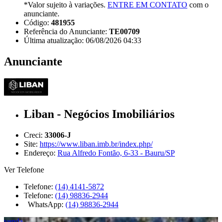
*Valor sujeito à variações.
ENTRE EM CONTATO
com o
anunciante.
Código:
481955
Referência do Anunciante:
TE00709
Última atualização: 06/08/2026 04:33
Anunciante
Liban - Negócios Imobiliários
Creci:
33006-J
Site:
https://www.liban.imb.br/index.php/
Endereço:
Rua Alfredo Fontão, 6-33 - Bauru/SP
Ver Telefone
Telefone:
(14) 4141-5872
Telefone:
(14) 98836-2944
WhatsApp:
(14) 98836-2944
venda