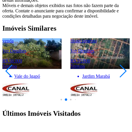
destas informações.
Móveis e demais objetos exibidos nas fotos não fazem parte da
oferta. Contate o anunciante para confirmar a disponibilidade e
condições detalhadas para negociação deste imóvel.
Imóveis Similares
financiamento
venda
Ver Detalhes
Ver Detalhes
R$ 55.000
R$ 52.000
Terreno
Terreno
Jardim Marabá
Vale do Igapó
Últimos Imóveis Visitados
venda