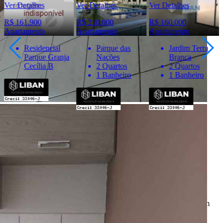
Ver Detalhes
Ver Detalhes
Ver Detalhes
R$ 161.900
R$ 210.000
R$ 160.000
Apartamento
Apartamento
Apartamento
Residencial
Parque das
Jardim Terra
Parque Granja
Nações
Branca
Cecília B
2 Quartos
2 Quartos
1 Banheiro
1 Banheiro
Importante
* Valores, disponibilidade e demais informações estão sujeitas à
alterações. SEMPRE consulte o anunciante sobre as condições e
informações atualizadas do imóvel anunciado.
O
Portal Casa Bauru
, incluindo todos seus colaboradores, não
realizam qualquer intermediação e não participam de nenhuma
negociação dos imóveis anunciados.
Todas as informações e imagens deste anúncio fazem parte de um
anúncio publicitário e foram fornecidas pelo anunciante Liban -
Negócios Imobiliários.