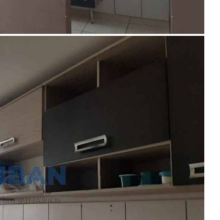
Encontre um Imóvel
Imóveis à Venda
Imóveis para Alugar
Imóveis de Temporada
Imóveis Adicionados Recentemente
Imóveis que Aceitam Financiamento
Imobiliárias e Corretores
Entre em Contato
Sobre o Portal
Anuncie seu Imóvel
Cadastre-se | Inclua sua Imobiliária