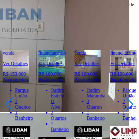
O
Portal Casa Bauru
não tem controle e não garante a veracidade
destas informações.
Móveis e demais objetos exibidos nas fotos não fazem parte da
oferta. Contate o anunciante para confirmar a disponibilidade e
condições detalhadas para negociação deste imóvel.
Imóveis Similares
financiamento
venda
financiamento
financiamento
Ver Detalhes
Ver Detalhes
Ver Detalhes
Ver Detalhes
R$ 180.000
R$ 190.000
R$ 198.000
R$ 160.000
Apartamento
Apartamento
Apartamento
Apartamento
Jardim
Jardim
Parque
Vila
Estrela
Marambá
União
Cardia
D
3
2
1
Alva
Quartos
Quartos
Quarto
2
1
1
1
Quartos
Banheiro
Banheiro
Banheir
1
Banheiro