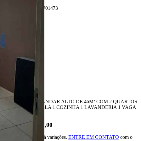
Referência: AP01473
2 Quartos
1 Banheiro
1 Vaga
46.00 m²
Ligamos para você!
Descrição
APARTAMENTO ANDAR ALTO DE 46M² COM 2 QUARTOS
1 BANHEIRO 1 SALA 1 COZINHA 1 LAVANDERIA 1 VAGA
NA GARAGEM
R$ 180.000,00
*Valor sujeito à variações.
ENTRE EM CONTATO
com o