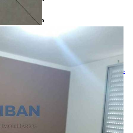
Entre em contato
Nome
E-mail
Telefone
Mensagem
Ao ENVIAR você concorda com os
Termos de Uso
e
Política de
Privacidade
enviar mensagem
OU
converse pelo
whatsapp
Ligamos para você
Nome
Telefone