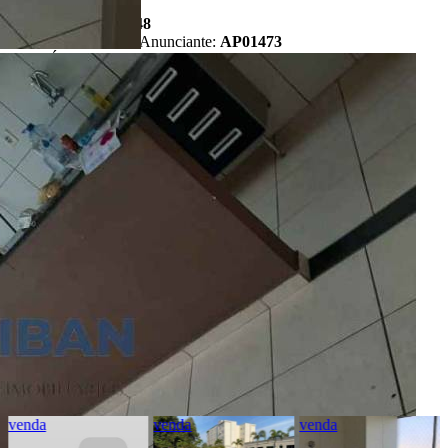
anunciante.
Código:
481948
Referência do Anunciante:
AP01473
Última atualização: 07/08/2026 09:19
Anunciante
Liban - Negócios Imobiliários
Creci:
33006-J
Site:
https://www.liban.imb.br/index.php/
Endereço:
Rua Alfredo Fontão, 6-33 - Bauru/SP
Ver Telefone
Telefone:
(14) 4141-5872
Telefone:
(14) 98836-2944
WhatsApp:
(14) 98836-2944
venda
venda
venda