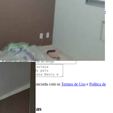
Melhor horário para ligar
Ao ENVIAR você concorda com os
Termos de Uso
e
Política de
Privacidade
Solicitar Ligação
Indique este imóvel
Seu Nome
Nome do amigo
Seu e-mail
E-mail do amigo
Mensagem
Ao ENVIAR você concorda com os
Termos de Uso
e
Política de
Privacidade
Enviar Indicação
Características