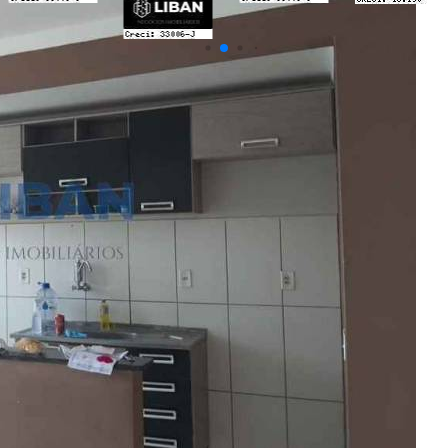
Últimos Imóveis Visitados
venda
Ver Detalhes
R$ 180.000
Apartamento
Jardim Estrela Dalva
2 Quartos
1 Banheiro