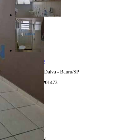
R$ 180.000,00
Jardim Estrela Dalva - Bauru/SP
Referência: AP01473
2 Quartos
1 Banheiro
1 Vaga
46.00 m²
Realizado
Enviado com sucesso!