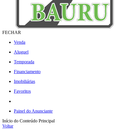
FECHAR
Venda
Aluguel
Temporada
Financiamento
Imobiliárias
Favoritos
Painel do Anunciante
Início do Conteúdo Principal
Voltar