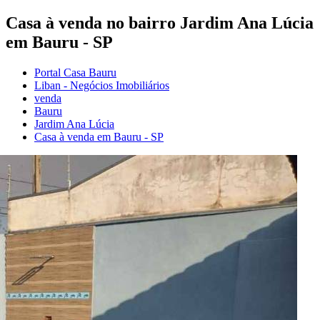
Casa à venda no bairro Jardim Ana Lúcia
em Bauru - SP
Portal Casa Bauru
Liban - Negócios Imobiliários
venda
Bauru
Jardim Ana Lúcia
Casa à venda em Bauru - SP