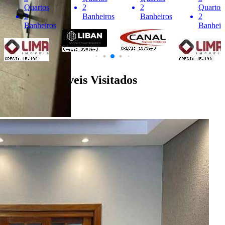
Quartos
2
2
Quartos
2
Banheiros
Banheiros
2
Banheiros
Banheir
Últimos Imóveis Visitados
financiamento
Ver Detalhes
R$ 430.000
Casa
Jardim Nova Bauru
3 Quartos
2 Banheiros