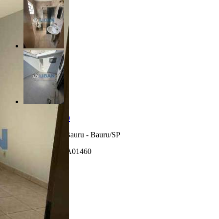
R$ 430.000,00
Jardim Nova Bauru - Bauru/SP
Referência: CA01460
3 Quartos
2 Banheiros
1 Vaga
150.00 m²
Realizado