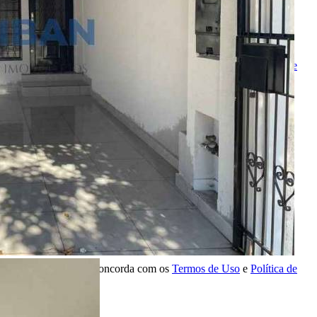
Nome
Telefone
Melhor horário para ligar
Ao ENVIAR você concorda com os
Termos de Uso
e
Política de
Privacidade
Solicitar Ligação
Indique este imóvel
Seu Nome
Nome do amigo
Seu e-mail
E-mail do amigo
Mensagem
Ao ENVIAR você concorda com os
Termos de Uso
e
Política de
Privacidade
Enviar Indicação