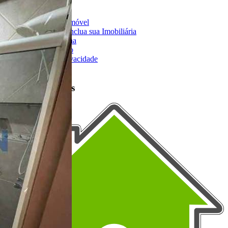
Sobre o Portal
Anuncie seu Imóvel
Cadastre-se | Inclua sua Imobiliária
Como Funciona
Termos de Uso
Política de Privacidade
Mapa do Site
Portais Parceiros