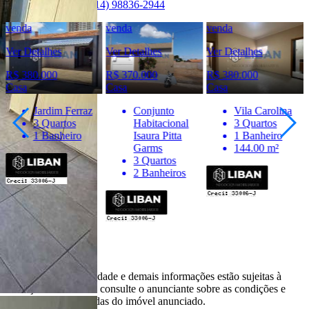
WhatsApp:
(14) 98836-2944
venda
venda
venda
Ver Detalhes
Ver Detalhes
Ver Detalhes
R$ 380.000
R$ 370.000
R$ 380.000
Casa
Casa
Casa
Jardim Ferraz
Conjunto
Vila Carolina
3 Quartos
Habitacional
3 Quartos
1 Banheiro
Isaura Pitta
1 Banheiro
Garms
144.00 m²
3 Quartos
2 Banheiros
Importante
* Valores, disponibilidade e demais informações estão sujeitas à
alterações. SEMPRE consulte o anunciante sobre as condições e
informações atualizadas do imóvel anunciado.