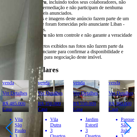
O
Portal Casa Bauru
, incluindo todos seus colaboradores, não
realizam qualquer intermediação e não participam de nenhuma
negociação dos imóveis anunciados.
Todas as informações e imagens deste anúncio fazem parte de um
anúncio publicitário e foram fornecidas pelo anunciante Liban -
Negócios Imobiliários.
O
Portal Casa Bauru
não tem controle e não garante a veracidade
destas informações.
Móveis e demais objetos exibidos nas fotos não fazem parte da
oferta. Contate o anunciante para confirmar a disponibilidade e
condições detalhadas para negociação deste imóvel.
Imóveis Similares
venda
venda
venda
venda
Ver Detalhes
Ver Detalhes
Ver Detalhes
Ver Detalhes
R$ 485.000
R$ 350.000
R$ 550.000
R$ 360.000
Casa
Casa
Casa
Casa
Vila
Vila
Jardim
Parque
São
Dutra
Estoril
São
Paulo
3
3
João
3
Quartos
Quartos
3