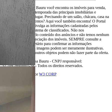
Aqui, no Portal Casa Bauru você encontra os imóveis para venda,
locação e aluguel de temporada das principais imobiliárias e
corretores em um só lugar. Precisando de um salão, chácara, casa na
praia ou sítio para eventos? Aqui você também encontra! O Portal
Casa Bauru apenas divulga as informações cadastradas pelos
usuários como um sistema de classificados. Não nos
responsabilizamos pelo conteúdo dos anúncios e não temos nenhum
envolvimento na negociação dos imóveis. SEMPRE consulte a
imobiliária ou proprietário para confirmar as informações
anunciadas. Algumas imagens podem ser meramente ilustrativas.
Itens de decoração e outros objetos podem não fazer parte da oferta.
2011-2026 Portal Casa Bauru - CNPJ responsável:
32.709.269/0001-38 - Todos os direitos reservados.
Desenvolvido com
por
W3 CORP