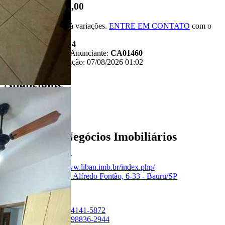
R$ 430.000,00
*Valor sujeito à variações.
ENTRE EM CONTATO
com o
anunciante.
Código:
481914
Referência do Anunciante:
CA01460
Última atualização: 07/08/2026 01:02
Anunciante
Liban - Negócios Imobiliários
Creci:
33006-J
Site:
https://www.liban.imb.br/index.php/
Endereço:
Rua Alfredo Fontão, 6-33 - Bauru/SP
Ver Telefone
Telefone:
(14) 4141-5872
Telefone:
(14) 98836-2944