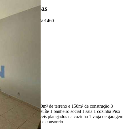
Características
Referência: CA01460
3 Quartos
2 Banheiros
1 Vaga
150.00 m²
Ligamos para você!
Descrição
Casa térrea na rua 170m² de terreno e 150m² de construção 3
dormitórios, sendo 1 suíte 1 banheiro social 1 sala 1 cozinha Piso
frio na casa toda Móveis planejados na cozinha 1 vaga de garagem
Aceito financiamento e consórcio