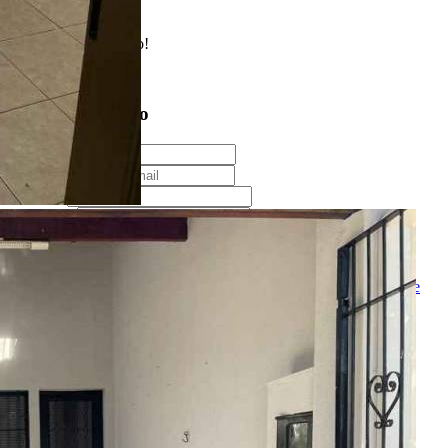
Enviado com sucesso!
Entre em contato
Nome
E-mail
Telefone
Mensagem
Ao ENVIAR você concorda com os
Termos de Uso
e
Política de
Privacidade
enviar mensagem
OU
converse pelo
whatsapp
Ligamos para você