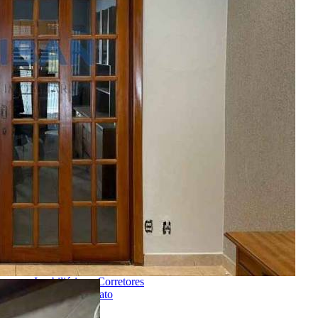
Encontre um Imóvel
Imóveis à Venda
Imóveis para Alugar
Imóveis de Temporada
Imóveis Adicionados Recentemente
Imóveis que Aceitam Financiamento
Imobiliárias e Corretores
Entre em Contato