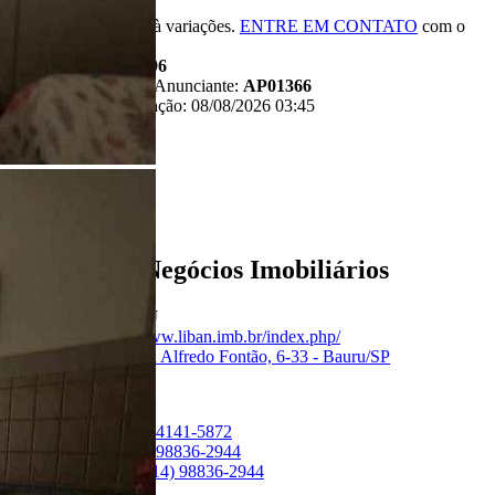
*Valor sujeito à variações.
ENTRE EM CONTATO
com o
anunciante.
Código:
481796
Referência do Anunciante:
AP01366
Última atualização: 08/08/2026 03:45
Anunciante
Liban - Negócios Imobiliários
Creci:
33006-J
Site:
https://www.liban.imb.br/index.php/
Endereço:
Rua Alfredo Fontão, 6-33 - Bauru/SP
Ver Telefone
Telefone:
(14) 4141-5872
Telefone:
(14) 98836-2944
WhatsApp:
(14) 98836-2944