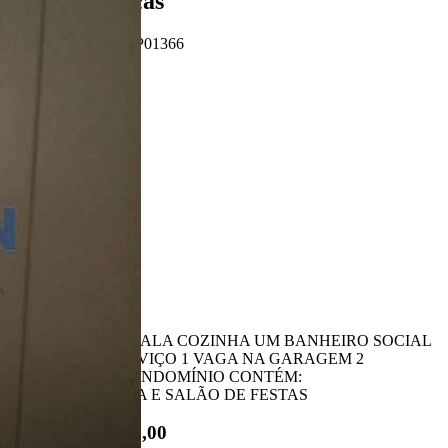
Características
Referência: AP01366
2 Quartos
2 Banheiros
1 Vaga
68.00 m²
Ligamos para você!
Descrição
DOIS QUARTOS SALA COZINHA UM BANHEIRO SOCIAL
MAIS UM DE SERVIÇO 1 VAGA NA GARAGEM 2
ELEVADORES CONDOMÍNIO CONTÉM:
CHURRASQUEIRA E SALÃO DE FESTAS
R$ 270.000,00