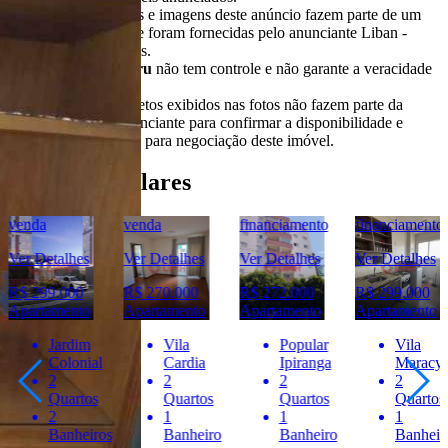
Todas as informações e imagens deste anúncio fazem parte de um
anúncio publicitário e foram fornecidas pelo anunciante Liban -
Negócios Imobiliários.
O
Portal Casa Bauru
não tem controle e não garante a veracidade
destas informações.
Móveis e demais objetos exibidos nas fotos não fazem parte da
oferta. Contate o anunciante para confirmar a disponibilidade e
condições detalhadas para negociação deste imóvel.
Imóveis Similares
venda
financiamento
financiamento
venda
Ver Detalhes
Ver Detalhes
Ver Detalhes
Ver Detalhes
R$ 270.000
R$ 272.000
R$ 299.000
R$ 320.000
Apartamento
Apartamento
Apartamento
Apartamento
Vila
Popular
Vila
Centro
Cardia
Ipiranga
Maracy
2
2
2
2
Quartos
Quartos
Quartos
Quartos
1
1
1
1
Banheir
Banheiro
Banheiro
Banheiro