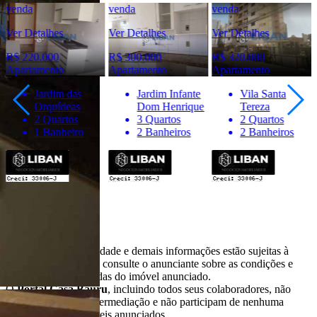
venda
venda
venda
Ver Detalhes
Ver Detalhes
Ver Detalhes
R$ 220.000
R$ 300.000
R$ 320.000
Apartamento
Apartamento
Apartamento
Jardim das
Jardim Infante
Vila Santa
Orquídeas
Dom Henrique
Tereza
2 Quartos
3 Quartos
2 Quartos
1 Banheiro
2 Banheiros
2 Banheiros
Importante
* Valores, disponibilidade e demais informações estão sujeitas à
alterações. SEMPRE consulte o anunciante sobre as condições e
informações atualizadas do imóvel anunciado.
O
Portal Casa Bauru
, incluindo todos seus colaboradores, não
realizam qualquer intermediação e não participam de nenhuma
negociação dos imóveis anunciados.