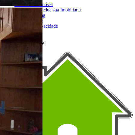
Anuncie seu Imóvel
Cadastre-se | Inclua sua Imobiliária
Como Funciona
Termos de Uso
Política de Privacidade
Mapa do Site
Portais Parceiros