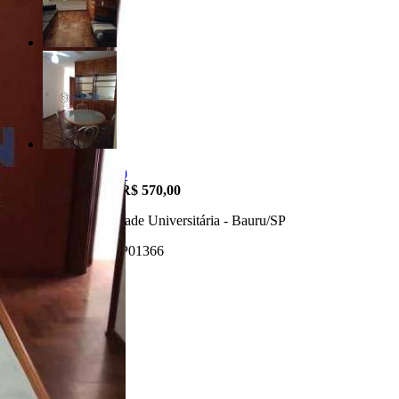
R$ 270.000,00
Condomínio:
R$ 570,00
Vila Nova Cidade Universitária - Bauru/SP
Referência: AP01366
2 Quartos
2 Banheiros
1 Vaga
68.00 m²
Realizado