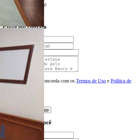
Enviado com sucesso!
Entre em contato
Nome
E-mail
Telefone
Mensagem
Ao ENVIAR você concorda com os
Termos de Uso
e
Política de
Privacidade
enviar mensagem
OU
converse pelo
whatsapp
Ligamos para você
Nome