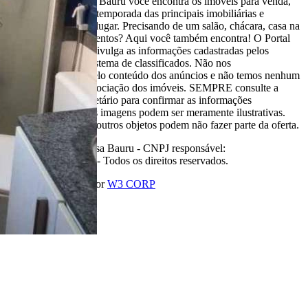
Aqui, no Portal Casa Bauru você encontra os imóveis para venda,
locação e aluguel de temporada das principais imobiliárias e
corretores em um só lugar. Precisando de um salão, chácara, casa na
praia ou sítio para eventos? Aqui você também encontra! O Portal
Casa Bauru apenas divulga as informações cadastradas pelos
usuários como um sistema de classificados. Não nos
responsabilizamos pelo conteúdo dos anúncios e não temos nenhum
envolvimento na negociação dos imóveis. SEMPRE consulte a
imobiliária ou proprietário para confirmar as informações
anunciadas. Algumas imagens podem ser meramente ilustrativas.
Itens de decoração e outros objetos podem não fazer parte da oferta.
2011-2026 Portal Casa Bauru - CNPJ responsável:
32.709.269/0001-38 - Todos os direitos reservados.
Desenvolvido com
por
W3 CORP