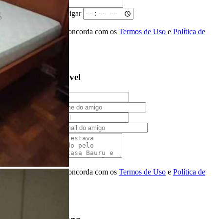
Telefone
Melhor horário para ligar
Ao ENVIAR você concorda com os
Termos de Uso
e
Política de
Privacidade
Solicitar Ligação
Indique este imóvel
Seu Nome
Nome do amigo
Seu e-mail
E-mail do amigo
Mensagem
Ao ENVIAR você concorda com os
Termos de Uso
e
Política de
Privacidade
Enviar Indicação