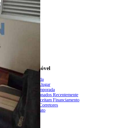
Encontre um Imóvel
Imóveis à Venda
Imóveis para Alugar
Imóveis de Temporada
Imóveis Adicionados Recentemente
Imóveis que Aceitam Financiamento
Imobiliárias e Corretores
Entre em Contato
Sobre o Portal