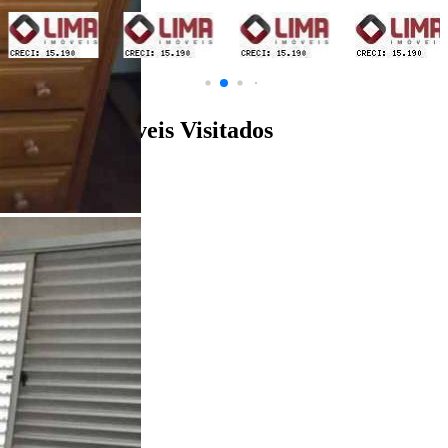
Últimos Imóveis Visitados
venda
Ver Detalhes
R$ 270.000
Apartamento
Vila Nova Cidade Universitária
2 Quartos
2 Banheiros