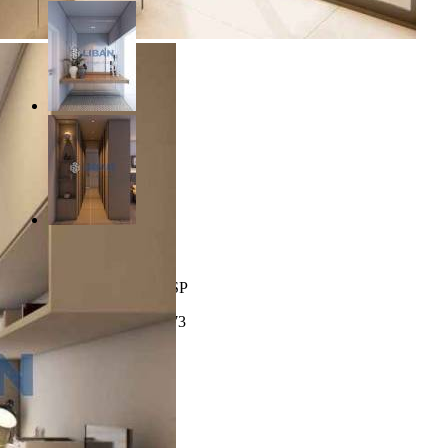
R$ 2.350.000,00
Alphaville - Bauru/SP
Referência: CA11573
3 Quartos
5 Banheiros
2 Vagas
240.00 m²
453.00 m²