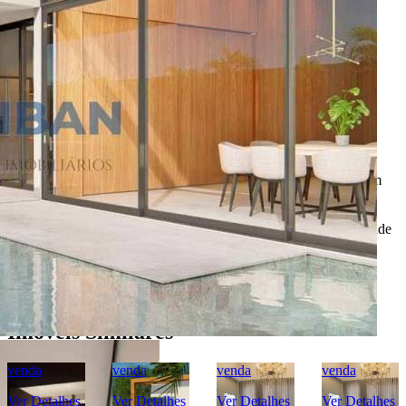
Importante
* Valores, disponibilidade e demais informações estão sujeitas à
alterações. SEMPRE consulte o anunciante sobre as condições e
informações atualizadas do imóvel anunciado.
O
Portal Casa Bauru
, incluindo todos seus colaboradores, não
realizam qualquer intermediação e não participam de nenhuma
negociação dos imóveis anunciados.
Todas as informações e imagens deste anúncio fazem parte de um
anúncio publicitário e foram fornecidas pelo anunciante Liban -
Negócios Imobiliários.
O
Portal Casa Bauru
não tem controle e não garante a veracidade
destas informações.
Móveis e demais objetos exibidos nas fotos não fazem parte da
oferta. Contate o anunciante para confirmar a disponibilidade e
condições detalhadas para negociação deste imóvel.
Imóveis Similares
venda
venda
venda
venda
Ver Detalhes
Ver Detalhes
Ver Detalhes
Ver Detalhes