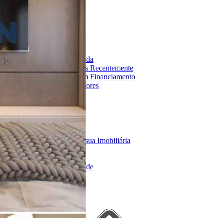
Encontre um Imóvel
Imóveis à Venda
Imóveis para Alugar
Imóveis de Temporada
Imóveis Adicionados Recentemente
Imóveis que Aceitam Financiamento
Imobiliárias e Corretores
Entre em Contato
Sobre o Portal
Anuncie seu Imóvel
Cadastre-se | Inclua sua Imobiliária
Como Funciona
Termos de Uso
Política de Privacidade
Mapa do Site
Portais Parceiros