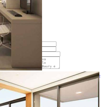
Realizado
Enviado com sucesso!
Entre em contato
Nome
E-mail
Telefone
Mensagem
Ao ENVIAR você concorda com os
Termos de Uso
e
Política de
Privacidade
enviar mensagem
OU
converse pelo
whatsapp