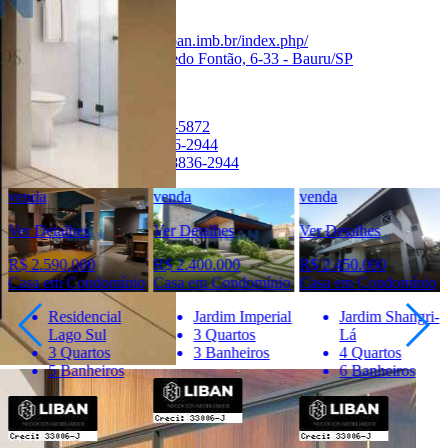
Creci:
33006-J
Site:
https://www.liban.imb.br/index.php/
Endereço:
Rua Alfredo Fontão, 6-33 - Bauru/SP
Ver Telefone
Telefone:
(14) 4141-5872
Telefone:
(14) 98836-2944
WhatsApp:
(14) 98836-2944
venda
venda
venda
Ver Detalhes
Ver Detalhes
Ver Detalhes
R$ 2.590.000
R$ 2.400.000
R$ 2.450.000
Casa em Condomínio
Casa em Condomínio
Casa em Condomínio
Residencial
Jardim Imperial
Jardim Shangri-
Lago Sul
3 Quartos
Lá
3 Quartos
3 Banheiros
4 Quartos
5 Banheiros
6 Banheiros