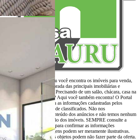
Aqui, no Portal Casa Bauru você encontra os imóveis para venda,
locação e aluguel de temporada das principais imobiliárias e
corretores em um só lugar. Precisando de um salão, chácara, casa na
praia ou sítio para eventos? Aqui você também encontra! O Portal
Casa Bauru apenas divulga as informações cadastradas pelos
usuários como um sistema de classificados. Não nos
responsabilizamos pelo conteúdo dos anúncios e não temos nenhum
envolvimento na negociação dos imóveis. SEMPRE consulte a
imobiliária ou proprietário para confirmar as informações
anunciadas. Algumas imagens podem ser meramente ilustrativas.
Itens de decoração e outros objetos podem não fazer parte da oferta.