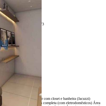
Enviar Indicação
Características
Referência: CA11573
3 Quartos
5 Banheiros
2 Vagas
240.00 m²
453.00 m²
Ligamos para você!
Descrição
3 Suites, sendo uma Master com closet e banheira (Jacuzzi)
Escritório Lavabo Cozinha completa (com eletrodomésticos) Área