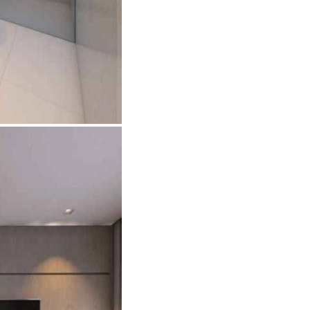
R$ 2.350.000
Casa em Condomínio
Alphaville
3 Quartos
5 Banheiros
453.00 m²