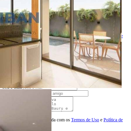
Ligamos para você
Nome
Telefone
Melhor horário para ligar
Ao ENVIAR você concorda com os
Termos de Uso
e
Política de
Privacidade
Solicitar Ligação
Indique este imóvel
Seu Nome
Nome do amigo
Seu e-mail
E-mail do amigo
Mensagem
Ao ENVIAR você concorda com os
Termos de Uso
e
Política de
Privacidade