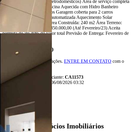
Gourmet completa (com eletrodomésticos) Área de serviço completa
(com eletrodomésticos) Piscina Aquecida com Hidro Banheiro
Piscina Armários planejados Garagem coberta para 2 carros
Paisagismo com irrigação automatizada Aquecimento Solar
Ambientes climatizados Área Construída: 240 m2 Área Terreno:
453 m2 Valor Atual R$ 2.350.000,00 (Até Fevereiro/23) Aceita
permuta de até 40% do valor total Previsão de Entrega: Fevereiro de
2023
R$ 2.350.000,00
*Valor sujeito à variações.
ENTRE EM CONTATO
com o
anunciante.
Código:
481743
Referência do Anunciante:
CA11573
Última atualização: 06/08/2026 03:32
Anunciante
Liban - Negócios Imobiliários