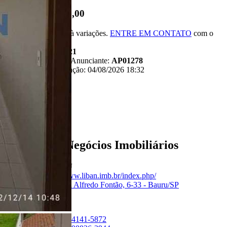
R$ 200.000,00
*Valor sujeito à variações.
ENTRE EM CONTATO
com o
anunciante.
Código:
481721
Referência do Anunciante:
AP01278
Última atualização: 04/08/2026 18:32
Anunciante
Liban - Negócios Imobiliários
Creci:
33006-J
Site:
https://www.liban.imb.br/index.php/
Endereço:
Rua Alfredo Fontão, 6-33 - Bauru/SP
Ver Telefone
Telefone:
(14) 4141-5872