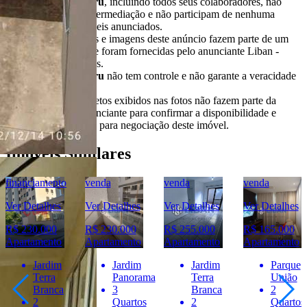
O
Portal Casa Bauru
, incluindo todos seus colaboradores, não
realizam qualquer intermediação e não participam de nenhuma
negociação dos imóveis anunciados.
Todas as informações e imagens deste anúncio fazem parte de um
anúncio publicitário e foram fornecidas pelo anunciante Liban -
Negócios Imobiliários.
O
Portal Casa Bauru
não tem controle e não garante a veracidade
destas informações.
Móveis e demais objetos exibidos nas fotos não fazem parte da
oferta. Contate o anunciante para confirmar a disponibilidade e
condições detalhadas para negociação deste imóvel.
Imóveis Similares
financiamento
venda
venda
venda
Ver Detalhes
Ver Detalhes
Ver Detalhes
Ver Detalhes
R$ 230.000
R$ 230.000
R$ 255.000
R$ 165.000
Apartamento
Apartamento
Apartamento
Apartamento
Jardim
Jardim
Jardim
Parque
Terra
Panorama
Terra
União
Branca
3
Branca
2
2
Quartos
2
Quartos