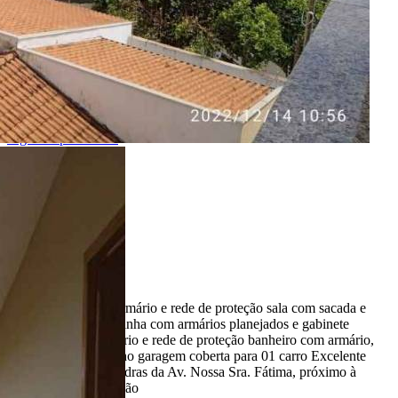
Características
Referência: AP01278
1 Quarto
1 Banheiro
1 Vaga
42.00 m²
Ligamos para você!
Descrição
01 dormitório com armário e rede de proteção sala com sacada e
rede de proteção cozinha com armários planejados e gabinete
lavanderia com armário e rede de proteção banheiro com armário,
box de vidro e espelho garagem coberta para 01 carro Excelente
localização, à 02 quadras da Av. Nossa Sra. Fátima, próximo à
Igreja de São Cristóvão