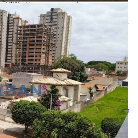
Telefone
Melhor horário para ligar
Ao ENVIAR você concorda com os
Termos de Uso
e
Política de
Privacidade
Solicitar Ligação
Indique este imóvel
Seu Nome
Nome do amigo
Seu e-mail
E-mail do amigo
Mensagem
Ao ENVIAR você concorda com os
Termos de Uso
e
Política de
Privacidade
Enviar Indicação