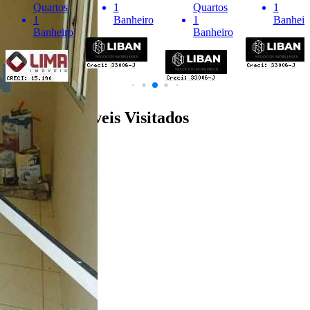
Quartos
1
Quartos
1
1
Banheiro
1
Banheiro
Banheiro
Banheiro
Últimos Imóveis Visitados
venda
Ver Detalhes
R$ 200.000
Apartamento
Parque Jardim Europa
1 Quarto
1 Banheiro