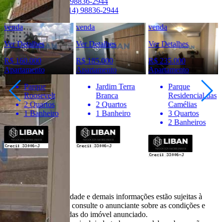
Telefone:
(14) 98836-2944
WhatsApp:
(14) 98836-2944
venda
venda
venda
Ver Detalhes
Ver Detalhes
Ver Detalhes
R$ 160.000
R$ 185.000
R$ 235.000
Apartamento
Apartamento
Apartamento
Parque
Jardim Terra
Parque
Roosevelt
Branca
Residencial das
2 Quartos
2 Quartos
Camélias
1 Banheiro
1 Banheiro
3 Quartos
2 Banheiros
Importante
* Valores, disponibilidade e demais informações estão sujeitas à
alterações. SEMPRE consulte o anunciante sobre as condições e
informações atualizadas do imóvel anunciado.