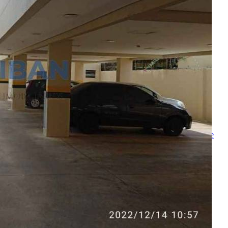
Enviado com sucesso!
Entre em contato
Nome
E-mail
Telefone
Mensagem
Ao ENVIAR você concorda com os
Termos de Uso
e
Política de
Privacidade
enviar mensagem
OU
converse pelo
whatsapp
Ligamos para você
Nome