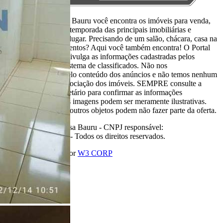
Aqui, no Portal Casa Bauru você encontra os imóveis para venda,
locação e aluguel de temporada das principais imobiliárias e
corretores em um só lugar. Precisando de um salão, chácara, casa na
praia ou sítio para eventos? Aqui você também encontra! O Portal
Casa Bauru apenas divulga as informações cadastradas pelos
usuários como um sistema de classificados. Não nos
responsabilizamos pelo conteúdo dos anúncios e não temos nenhum
envolvimento na negociação dos imóveis. SEMPRE consulte a
imobiliária ou proprietário para confirmar as informações
anunciadas. Algumas imagens podem ser meramente ilustrativas.
Itens de decoração e outros objetos podem não fazer parte da oferta.
2011-2026 Portal Casa Bauru - CNPJ responsável:
32.709.269/0001-38 - Todos os direitos reservados.
Desenvolvido com
por
W3 CORP