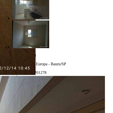
R$ 200.000,00
Parque Jardim Europa - Bauru/SP
Referência: AP01278
1 Quarto
1 Banheiro
1 Vaga
42.00 m²
Realizado