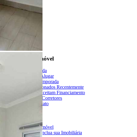
Encontre um Imóvel
Imóveis à Venda
Imóveis para Alugar
Imóveis de Temporada
Imóveis Adicionados Recentemente
Imóveis que Aceitam Financiamento
Imobiliárias e Corretores
Entre em Contato
Sobre o Portal
Anuncie seu Imóvel
Cadastre-se | Inclua sua Imobiliária