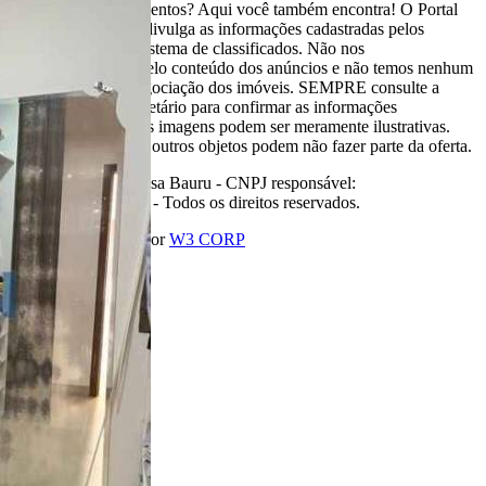
praia ou sítio para eventos? Aqui você também encontra! O Portal
Casa Bauru apenas divulga as informações cadastradas pelos
usuários como um sistema de classificados. Não nos
responsabilizamos pelo conteúdo dos anúncios e não temos nenhum
envolvimento na negociação dos imóveis. SEMPRE consulte a
imobiliária ou proprietário para confirmar as informações
anunciadas. Algumas imagens podem ser meramente ilustrativas.
Itens de decoração e outros objetos podem não fazer parte da oferta.
2011-2026 Portal Casa Bauru - CNPJ responsável:
32.709.269/0001-38 - Todos os direitos reservados.
Desenvolvido com
por
W3 CORP