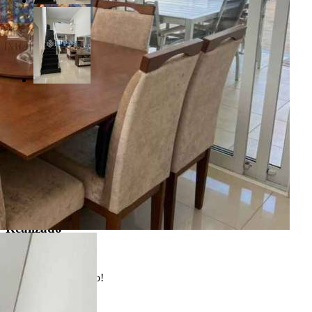
R$ 750.000,00
Condomínio Residencial Primavera - Piratininga/SP
Referência: CA11385
3 Quartos
4 Banheiros
4 Vagas
297.00 m²
Realizado
Enviado com sucesso!