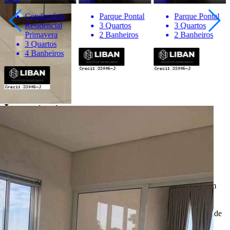
Condomínio
Parque Pontal
Parque Pontal
Residencial
3 Quartos
3 Quartos
Primavera
2 Banheiros
2 Banheiros
3 Quartos
4 Banheiros
Importante
* Valores, disponibilidade e demais informações estão sujeitas à
alterações. SEMPRE consulte o anunciante sobre as condições e
informações atualizadas do imóvel anunciado.
O
Portal Casa Bauru
, incluindo todos seus colaboradores, não
realizam qualquer intermediação e não participam de nenhuma
negociação dos imóveis anunciados.
Todas as informações e imagens deste anúncio fazem parte de um
anúncio publicitário e foram fornecidas pelo anunciante Liban -
Negócios Imobiliários.
O
Portal Casa Bauru
não tem controle e não garante a veracidade
destas informações.