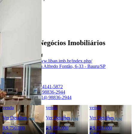
Anunciante
Liban - Negócios Imobiliários
Creci:
33006-J
Site:
https://www.liban.imb.br/index.php/
Endereço:
Rua Alfredo Fontão, 6-33 - Bauru/SP
Ver Telefone
Telefone:
(14) 4141-5872
Telefone:
(14) 98836-2944
WhatsApp:
(14) 98836-2944
venda
venda
venda
Ver Detalhes
Ver Detalhes
Ver Detalhes
R$ 750.000
R$ 850.000
R$ 850.000
Casa
Casa
Casa