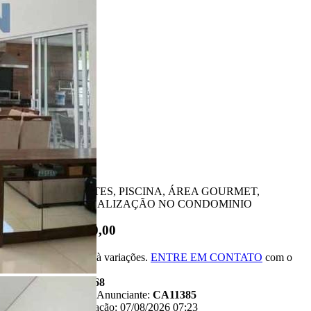
4 Banheiros
4 Vagas
297.00 m²
Ligamos para você!
Descrição
CASA COM 3 SUITES, PISCINA, ÁREA GOURMET,
EXCELENTE LOCALIZAÇÃO NO CONDOMINIO
R$ 750.000,00
*Valor sujeito à variações.
ENTRE EM CONTATO
com o
anunciante.
Código:
481568
Referência do Anunciante:
CA11385
Última atualização: 07/08/2026 07:23