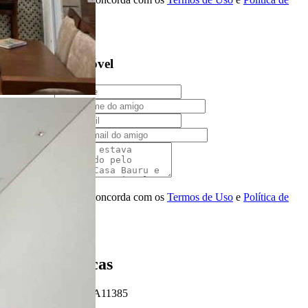
Privacidade
Solicitar Ligação
Indique este imóvel
Seu Nome
Nome do amigo
Seu e-mail
E-mail do amigo
Mensagem
Ao ENVIAR você concorda com os
Termos de Uso
e
Política de
Privacidade
Enviar Indicação
Características
Referência: CA11385
3 Quartos