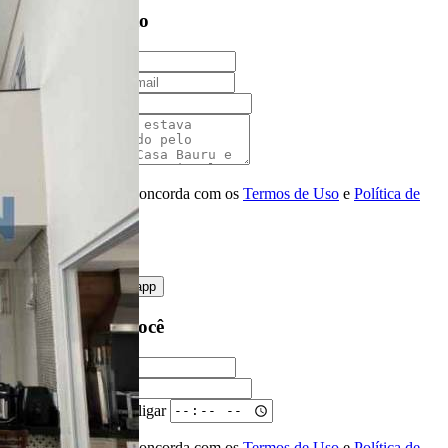
Entre em contato
Nome
E-mail
Telefone
Mensagem
Ao ENVIAR você concorda com os
Termos de Uso
e
Política de
Privacidade
enviar mensagem
OU
converse pelo
whatsapp
Ligamos para você
Nome
Telefone
Melhor horário para ligar
Ao ENVIAR você concorda com os
Termos de Uso
e
Política de