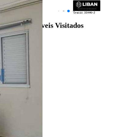
Últimos Imóveis Visitados
venda
Ver Detalhes
R$ 750.000
Casa
Condomínio Residencial Primavera
3 Quartos
4 Banheiros