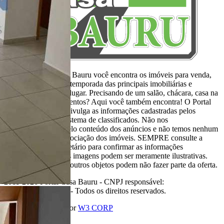
Aqui, no Portal Casa Bauru você encontra os imóveis para venda,
locação e aluguel de temporada das principais imobiliárias e
corretores em um só lugar. Precisando de um salão, chácara, casa na
praia ou sítio para eventos? Aqui você também encontra! O Portal
Casa Bauru apenas divulga as informações cadastradas pelos
usuários como um sistema de classificados. Não nos
responsabilizamos pelo conteúdo dos anúncios e não temos nenhum
envolvimento na negociação dos imóveis. SEMPRE consulte a
imobiliária ou proprietário para confirmar as informações
anunciadas. Algumas imagens podem ser meramente ilustrativas.
Itens de decoração e outros objetos podem não fazer parte da oferta.
2011-2026 Portal Casa Bauru - CNPJ responsável:
32.709.269/0001-38 - Todos os direitos reservados.
Desenvolvido com
por
W3 CORP