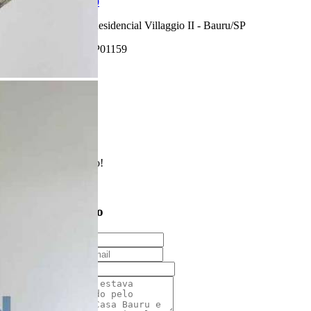
R$ 260.000,00
Condomínio Residencial Villaggio II - Bauru/SP
Referência: AP01159
2 Quartos
1 Banheiro
1 Vaga
Realizado
Enviado com sucesso!
Entre em contato
Nome
E-mail
Telefone
Mensagem