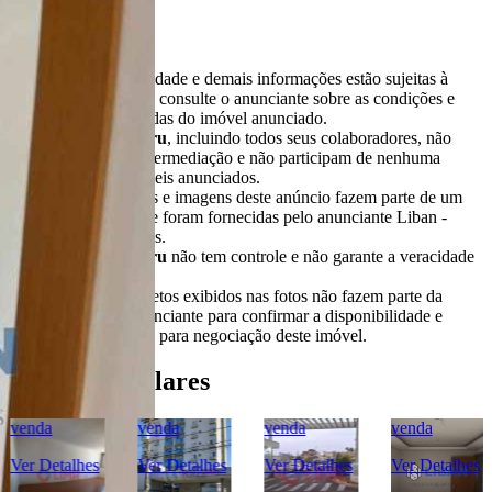
Importante
* Valores, disponibilidade e demais informações estão sujeitas à
alterações. SEMPRE consulte o anunciante sobre as condições e
informações atualizadas do imóvel anunciado.
O
Portal Casa Bauru
, incluindo todos seus colaboradores, não
realizam qualquer intermediação e não participam de nenhuma
negociação dos imóveis anunciados.
Todas as informações e imagens deste anúncio fazem parte de um
anúncio publicitário e foram fornecidas pelo anunciante Liban -
Negócios Imobiliários.
O
Portal Casa Bauru
não tem controle e não garante a veracidade
destas informações.
Móveis e demais objetos exibidos nas fotos não fazem parte da
oferta. Contate o anunciante para confirmar a disponibilidade e
condições detalhadas para negociação deste imóvel.
Imóveis Similares
venda
venda
venda
venda
Ver Detalhes
Ver Detalhes
Ver Detalhes
Ver Detalhes