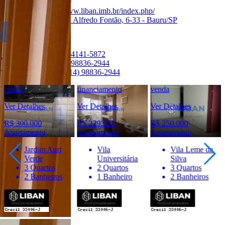
Creci:
33006-J
Site:
https://www.liban.imb.br/index.php/
Endereço:
Rua Alfredo Fontão, 6-33 - Bauru/SP
Ver Telefone
Telefone:
(14) 4141-5872
Telefone:
(14) 98836-2944
WhatsApp:
(14) 98836-2944
venda
financiamento
venda
Ver Detalhes
Ver Detalhes
Ver Detalhes
R$ 300.000
R$ 229.923
R$ 250.000
Apartamento
Apartamento
Apartamento
Jardim Auri
Vila
Vila Leme da
Verde
Universitária
Silva
3 Quartos
2 Quartos
3 Quartos
2 Banheiros
1 Banheiro
2 Banheiros