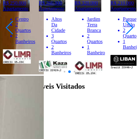
R$ 250.000
R$ 260.000
R$ 320.000
R$ 210.000
Apartamento
Apartamento
Apartamento
Apartamento
Centro
Altos
Jardim
Parque
2
Da
Terra
União
Quartos
Cidade
Branca
2
2
3
2
Quartos
Banheiros
Quartos
Quartos
1
2
1
Banheir
Banheiros
Banheiro
Últimos Imóveis Visitados
venda
Ver Detalhes
R$ 260.000
Apartamento
Condomínio Residencial Villaggio II