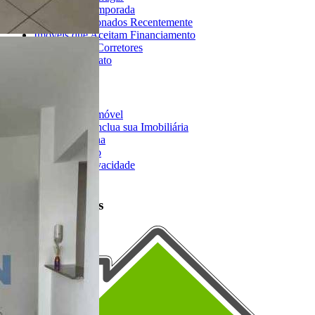
Imóveis de Temporada
Imóveis Adicionados Recentemente
Imóveis que Aceitam Financiamento
Imobiliárias e Corretores
Entre em Contato
Sobre o Portal
Anuncie seu Imóvel
Cadastre-se | Inclua sua Imobiliária
Como Funciona
Termos de Uso
Política de Privacidade
Mapa do Site
Portais Parceiros