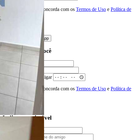
Ao ENVIAR você concorda com os
Termos de Uso
e
Política de
Privacidade
enviar mensagem
OU
converse pelo
whatsapp
Ligamos para você
Nome
Telefone
Melhor horário para ligar
Ao ENVIAR você concorda com os
Termos de Uso
e
Política de
Privacidade
Solicitar Ligação
Indique este imóvel
Seu Nome
Nome do amigo