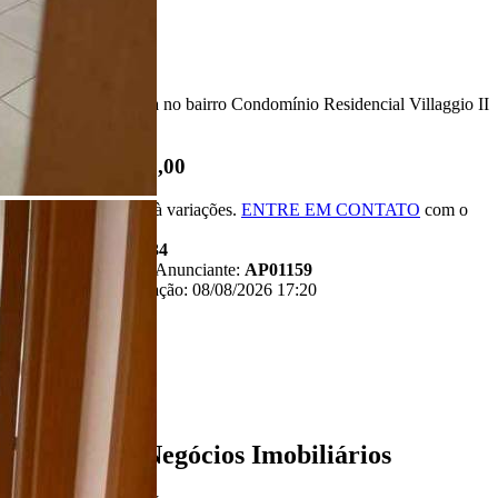
Descrição
Apartamento à venda no bairro Condomínio Residencial Villaggio II
em Bauru - SP
R$ 260.000,00
*Valor sujeito à variações.
ENTRE EM CONTATO
com o
anunciante.
Código:
481534
Referência do Anunciante:
AP01159
Última atualização: 08/08/2026 17:20
Anunciante
Liban - Negócios Imobiliários