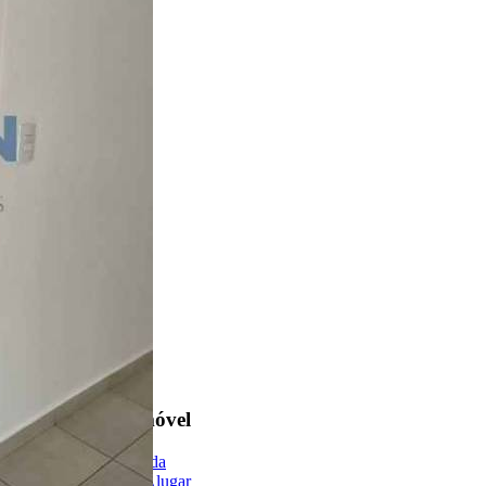
2 Quartos
1 Banheiro
Encontre um Imóvel
Imóveis à Venda
Imóveis para Alugar