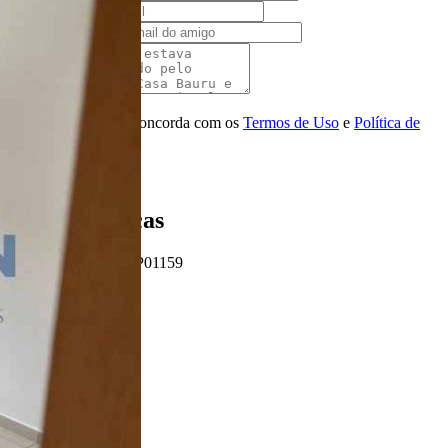
Seu e-mail
E-mail do amigo
Mensagem
Ao ENVIAR você concorda com os
Termos de Uso
e
Política de
Privacidade
Enviar Indicação
Características
Referência: AP01159
2 Quartos
1 Banheiro
1 Vaga
Ligamos para você!