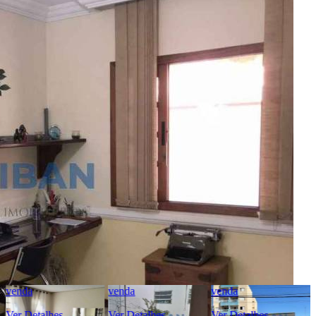
Código:
481352
Referência do Anunciante:
CA11159
Última atualização: 08/08/2026 16:23
Anunciante
Liban - Negócios Imobiliários
Creci:
33006-J
Site:
https://www.liban.imb.br/index.php/
Endereço:
Rua Alfredo Fontão, 6-33 - Bauru/SP
Ver Telefone
Telefone:
(14) 4141-5872
Telefone:
(14) 98836-2944
WhatsApp:
(14) 98836-2944
venda
venda
venda
Ver Detalhes
Ver Detalhes
Ver Detalhes