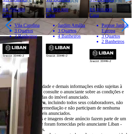
R$ 960.000
R$ 910.000
R$ 750.000
Casa
Casa
Casa
Jardim Amália
Parque Jardim
Jardim Dona
3 Quartos
Europa
Lili
4 Banheiros
3 Quartos
6 Quartos
2 Banheiros
5 Banheiros
Importante
* Valores, disponibilidade e demais informações estão sujeitas à
alterações. SEMPRE consulte o anunciante sobre as condições e
informações atualizadas do imóvel anunciado.
O
Portal Casa Bauru
, incluindo todos seus colaboradores, não
realizam qualquer intermediação e não participam de nenhuma
negociação dos imóveis anunciados.
Todas as informações e imagens deste anúncio fazem parte de um
anúncio publicitário e foram fornecidas pelo anunciante Liban -
Negócios Imobiliários.