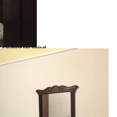
Encontre um Imóvel
Imóveis à Venda
Imóveis para Alugar
Imóveis de Temporada
Imóveis Adicionados Recentemente
Imóveis que Aceitam Financiamento
Imobiliárias e Corretores
Entre em Contato
Sobre o Portal
Anuncie seu Imóvel
Cadastre-se | Inclua sua Imobiliária
Como Funciona