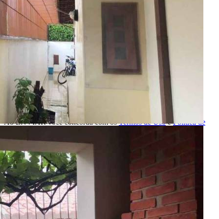
Solicitar Ligação
Indique este imóvel
Seu Nome
Nome do amigo
Seu e-mail
E-mail do amigo
Mensagem
Ao ENVIAR você concorda com os
Termos de Uso
e
Política de
Privacidade
Enviar Indicação
Características
Referência: CA11159
3 Quartos
4 Banheiros
2 Vagas