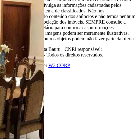
Casa Bauru apenas divulga as informações cadastradas pelos
usuários como um sistema de classificados. Não nos
responsabilizamos pelo conteúdo dos anúncios e não temos nenhum
envolvimento na negociação dos imóveis. SEMPRE consulte a
imobiliária ou proprietário para confirmar as informações
anunciadas. Algumas imagens podem ser meramente ilustrativas.
Itens de decoração e outros objetos podem não fazer parte da oferta.
2011-2026 Portal Casa Bauru - CNPJ responsável:
32.709.269/0001-38 - Todos os direitos reservados.
Desenvolvido com
por
W3 CORP