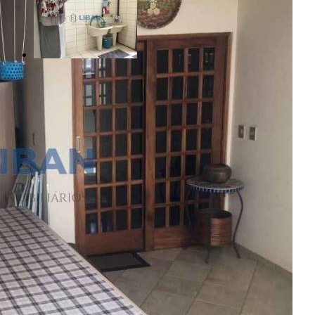
R$ 830.000,00
Jardim América - Bauru/SP
Referência: CA11159
3 Quartos
4 Banheiros
2 Vagas
208.00 m²
Realizado
Enviado com sucesso!
Entre em contato