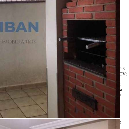
208.00 m²
Ligamos para você!
Descrição
DESCRIÇÃO DO IMÓVEL Casa térrea - Jd. América Bauru/SP 3
Quartos climatizados; 1Suíte 3 Banheiros; Lavabo; Sala de estar/TV;
Sala de jantar; Escritório; Cozinha; Dispensa; Área de serviço;
Espaço gourmet com churrasqueira; 2 Vagas de garagem coberta;
Portão eletrônico; Acabamentos com: Gesso; Piso taco de madeira
em toda área intima. - Excelente localização, bairro com completa
infraestrutura e lazer. - Pode ser financiada - Itens de segurança
R$ 830.000,00
*Valor sujeito à variações.
ENTRE EM CONTATO
com o
anunciante.