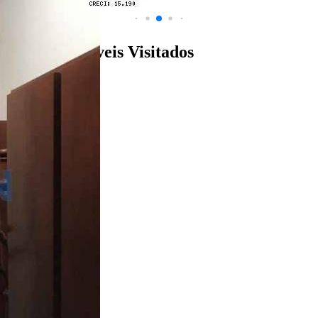
Últimos Imóveis Visitados
venda
Ver Detalhes
R$ 830.000
Casa
Jardim América
3 Quartos
4 Banheiros