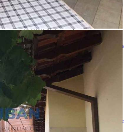
Nome
E-mail
Telefone
Mensagem
Ao ENVIAR você concorda com os
Termos de Uso
e
Política de
Privacidade
enviar mensagem
OU
converse pelo
whatsapp
Ligamos para você
Nome
Telefone
Melhor horário para ligar
Ao ENVIAR você concorda com os
Termos de Uso
e
Política de
Privacidade