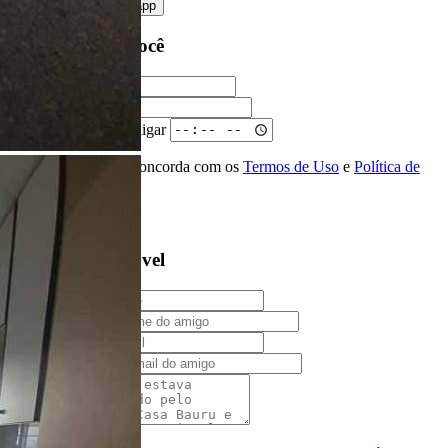
converse pelo
whatsapp
Ligamos para você
Nome
Telefone
Melhor horário para ligar
Ao ENVIAR você concorda com os
Termos de Uso
e
Política de
Privacidade
Solicitar Ligação
Indique este imóvel
Seu Nome
Nome do amigo
Seu e-mail
E-mail do amigo
Mensagem