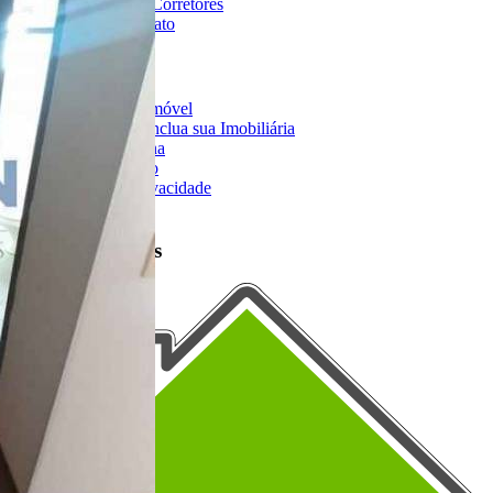
Imobiliárias e Corretores
Entre em Contato
Sobre o Portal
Anuncie seu Imóvel
Cadastre-se | Inclua sua Imobiliária
Como Funciona
Termos de Uso
Política de Privacidade
Mapa do Site
Portais Parceiros