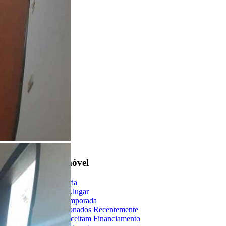
Encontre um Imóvel
Imóveis à Venda
Imóveis para Alugar
Imóveis de Temporada
Imóveis Adicionados Recentemente
Imóveis que Aceitam Financiamento