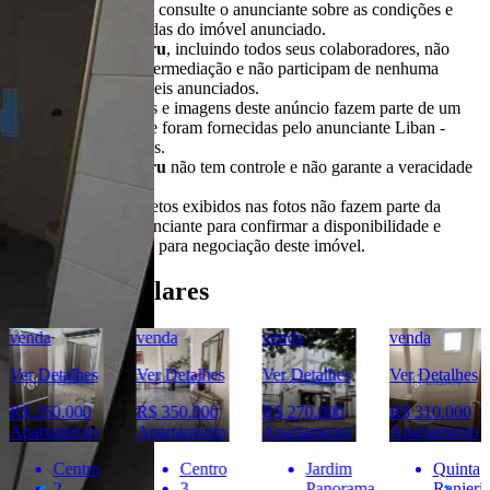
alterações. SEMPRE consulte o anunciante sobre as condições e
informações atualizadas do imóvel anunciado.
O
Portal Casa Bauru
, incluindo todos seus colaboradores, não
realizam qualquer intermediação e não participam de nenhuma
negociação dos imóveis anunciados.
Todas as informações e imagens deste anúncio fazem parte de um
anúncio publicitário e foram fornecidas pelo anunciante Liban -
Negócios Imobiliários.
O
Portal Casa Bauru
não tem controle e não garante a veracidade
destas informações.
Móveis e demais objetos exibidos nas fotos não fazem parte da
oferta. Contate o anunciante para confirmar a disponibilidade e
condições detalhadas para negociação deste imóvel.
Imóveis Similares
venda
venda
venda
venda
Ver Detalhes
Ver Detalhes
Ver Detalhes
Ver Detalhes
R$ 260.000
R$ 350.000
R$ 270.000
R$ 310.000
Apartamento
Apartamento
Apartamento
Apartamento
Centro
Centro
Jardim
Quinta
2
3
Panorama
Ranieri