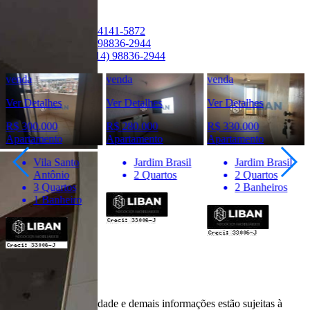
Ver Telefone
Telefone:
(14) 4141-5872
Telefone:
(14) 98836-2944
WhatsApp:
(14) 98836-2944
venda
venda
venda
Ver Detalhes
Ver Detalhes
Ver Detalhes
R$ 300.000
R$ 280.000
R$ 330.000
Apartamento
Apartamento
Apartamento
Vila Santo
Jardim Brasil
Jardim Brasil
Antônio
2 Quartos
2 Quartos
3 Quartos
2 Banheiros
1 Banheiro
Importante
* Valores, disponibilidade e demais informações estão sujeitas à