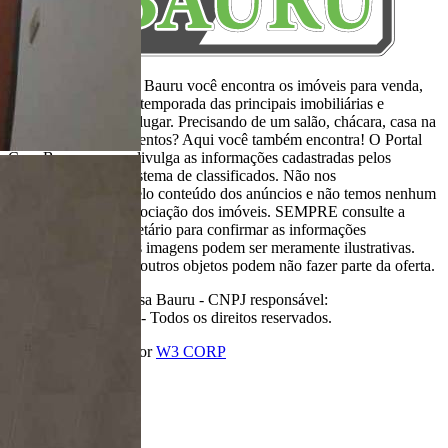
Aqui, no Portal Casa Bauru você encontra os imóveis para venda,
locação e aluguel de temporada das principais imobiliárias e
corretores em um só lugar. Precisando de um salão, chácara, casa na
praia ou sítio para eventos? Aqui você também encontra! O Portal
Casa Bauru apenas divulga as informações cadastradas pelos
usuários como um sistema de classificados. Não nos
responsabilizamos pelo conteúdo dos anúncios e não temos nenhum
envolvimento na negociação dos imóveis. SEMPRE consulte a
imobiliária ou proprietário para confirmar as informações
anunciadas. Algumas imagens podem ser meramente ilustrativas.
Itens de decoração e outros objetos podem não fazer parte da oferta.
2011-2026 Portal Casa Bauru - CNPJ responsável:
32.709.269/0001-38 - Todos os direitos reservados.
Desenvolvido com
por
W3 CORP