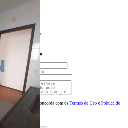
1 Vaga
Realizado
Enviado com sucesso!
Entre em contato
Nome
E-mail
Telefone
Mensagem
Ao ENVIAR você concorda com os
Termos de Uso
e
Política de
Privacidade
enviar mensagem
OU