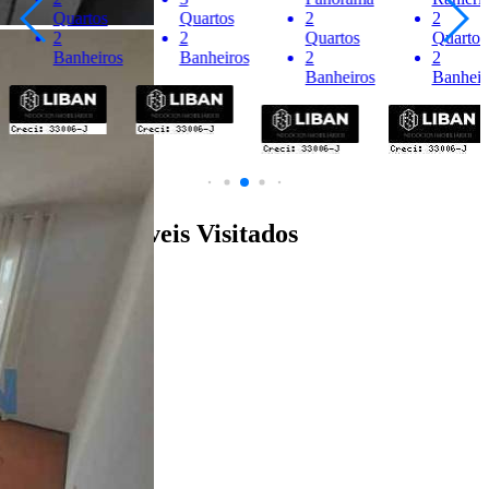
Quartos
Quartos
2
2
2
2
Quartos
Quartos
Banheiros
Banheiros
2
2
Banheiros
Banheir
Últimos Imóveis Visitados
venda
Ver Detalhes
R$ 320.000
Apartamento
Vila Santa Tereza
2 Quartos
2 Banheiros