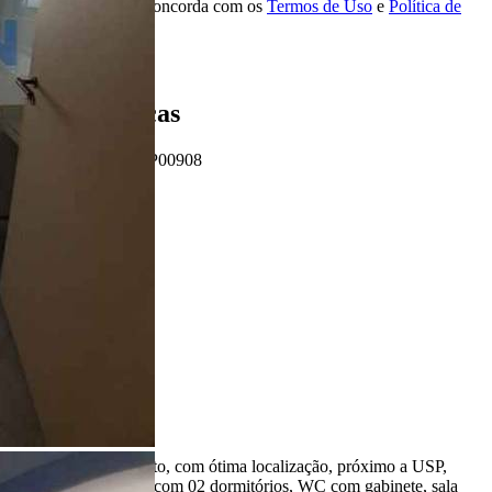
Ao ENVIAR você concorda com os
Termos de Uso
e
Política de
Privacidade
Enviar Indicação
Características
Referência: AP00908
2 Quartos
2 Banheiros
1 Vaga
Ligamos para você!
Descrição
Excelente apartamento, com ótima localização, próximo a USP,
repleto em armários, com 02 dormitórios, WC com gabinete, sala