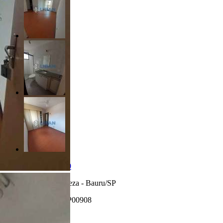
R$ 320.000,00
Vila Santa Tereza - Bauru/SP
Referência: AP00908
2 Quartos
2 Banheiros