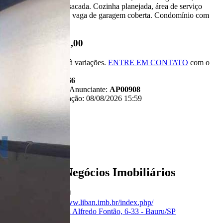
com 02 ambientes e sacada. Cozinha planejada, área de serviço
separada com wc. 01 vaga de garagem coberta. Condomínio com
salão de festas
R$ 320.000,00
*Valor sujeito à variações.
ENTRE EM CONTATO
com o
anunciante.
Código:
481266
Referência do Anunciante:
AP00908
Última atualização: 08/08/2026 15:59
Anunciante
Liban - Negócios Imobiliários
Creci:
33006-J
Site:
https://www.liban.imb.br/index.php/
Endereço:
Rua Alfredo Fontão, 6-33 - Bauru/SP