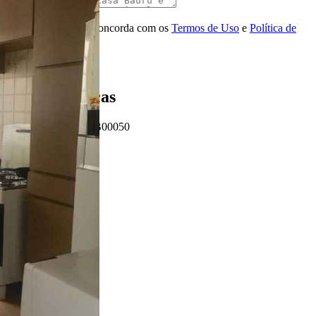
Mensagem
Ao ENVIAR você concorda com os
Termos de Uso
e
Política de
Privacidade
Enviar Indicação
Características
Referência: SB00050
3 Quartos
3 Banheiros
1 Vaga
184.00 m²
Ligamos para você!
Descrição