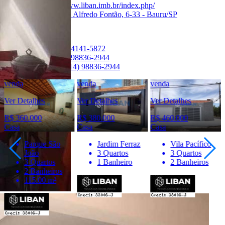
Site:
https://www.liban.imb.br/index.php/
Endereço:
Rua Alfredo Fontão, 6-33 - Bauru/SP
Ver Telefone
Telefone:
(14) 4141-5872
Telefone:
(14) 98836-2944
WhatsApp:
(14) 98836-2944
venda
venda
venda
Ver Detalhes
Ver Detalhes
Ver Detalhes
R$ 380.000
R$ 460.000
R$ 460.000
Casa
Casa
Casa
Jardim Ferraz
Vila Pacífico
Vila Souto
3 Quartos
3 Quartos
3 Quartos
1 Banheiro
2 Banheiros
3 Banheiros