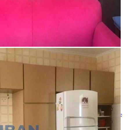
3 Banheiros
1 Vaga
184.00 m²
Realizado
Enviado com sucesso!
Entre em contato
Nome
E-mail
Telefone
Mensagem
Ao ENVIAR você concorda com os
Termos de Uso
e
Política de
Privacidade