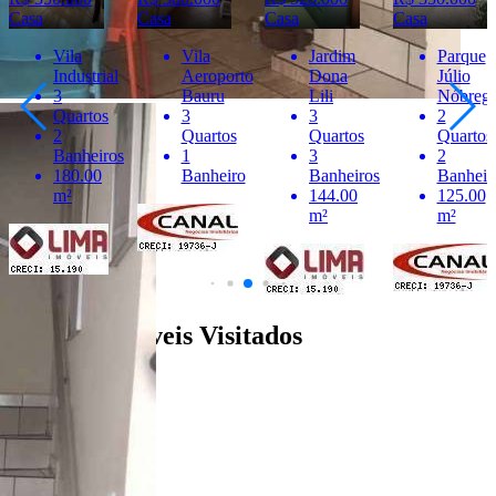
Casa
Casa
Casa
Casa
Vila
Jardim
Parque
Vila
Aeroporto
Dona
Júlio
Souto
Bauru
Lili
Nóbrega
2
3
3
2
Quartos
Quartos
Quartos
Quartos
2
1
3
2
Banheir
Banheiro
Banheiros
Banheiros
144.00
125.00
m²
m²
Últimos Imóveis Visitados
venda
Ver Detalhes
R$ 430.000
Casa