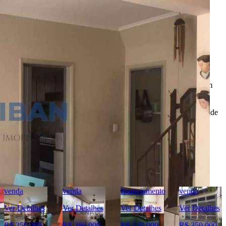
Importante
* Valores, disponibilidade e demais informações estão sujeitas à
alterações. SEMPRE consulte o anunciante sobre as condições e
informações atualizadas do imóvel anunciado.
O
Portal Casa Bauru
, incluindo todos seus colaboradores, não
realizam qualquer intermediação e não participam de nenhuma
negociação dos imóveis anunciados.
Todas as informações e imagens deste anúncio fazem parte de um
anúncio publicitário e foram fornecidas pelo anunciante Liban -
Negócios Imobiliários.
O
Portal Casa Bauru
não tem controle e não garante a veracidade
destas informações.
Móveis e demais objetos exibidos nas fotos não fazem parte da
oferta. Contate o anunciante para confirmar a disponibilidade e
condições detalhadas para negociação deste imóvel.
Imóveis Similares
venda
financiamento
venda
financiamento
Ver Detalhes
Ver Detalhes
Ver Detalhes
Ver Detalhes
R$ 380.000
R$ 520.000
R$ 350.000
R$ 360.000