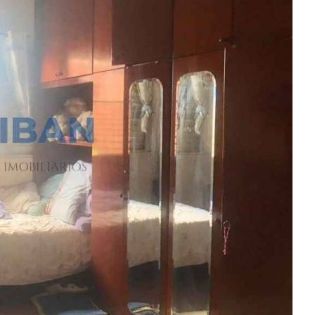
Imóveis à Venda
Imóveis para Alugar
Imóveis de Temporada
Imóveis Adicionados Recentemente
Imóveis que Aceitam Financiamento
Imobiliárias e Corretores
Entre em Contato
Sobre o Portal
Anuncie seu Imóvel
Cadastre-se | Inclua sua Imobiliária
Como Funciona
Termos de Uso
Política de Privacidade
Mapa do Site
Portais Parceiros