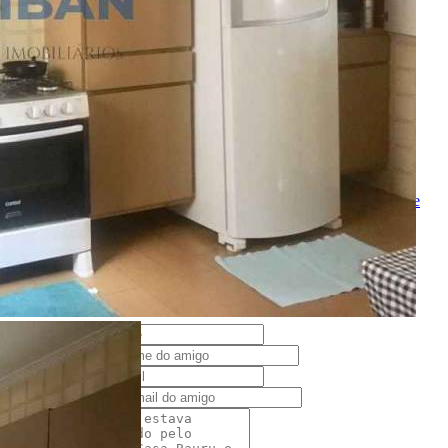
enviar mensagem
OU
converse pelo
whatsapp
Ligamos para você
Nome
Telefone
Melhor horário para ligar
Ao ENVIAR você concorda com os
Termos de Uso
e
Política de
Privacidade
Solicitar Ligação
Indique este imóvel
Seu Nome
Nome do amigo
Seu e-mail
E-mail do amigo