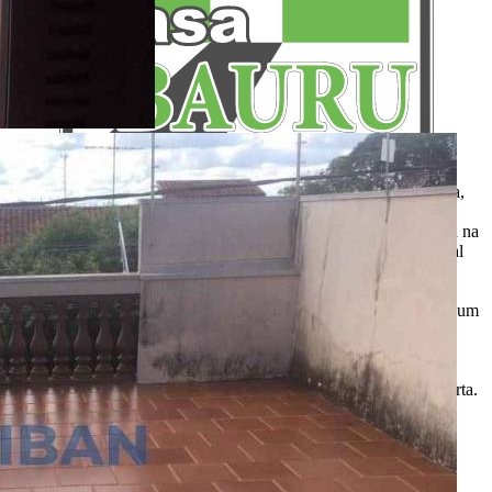
Aqui, no Portal Casa Bauru você encontra os imóveis para venda,
locação e aluguel de temporada das principais imobiliárias e
corretores em um só lugar. Precisando de um salão, chácara, casa na
praia ou sítio para eventos? Aqui você também encontra! O Portal
Casa Bauru apenas divulga as informações cadastradas pelos
usuários como um sistema de classificados. Não nos
responsabilizamos pelo conteúdo dos anúncios e não temos nenhum
envolvimento na negociação dos imóveis. SEMPRE consulte a
imobiliária ou proprietário para confirmar as informações
anunciadas. Algumas imagens podem ser meramente ilustrativas.
Itens de decoração e outros objetos podem não fazer parte da oferta.
2011-2026 Portal Casa Bauru - CNPJ responsável:
32.709.269/0001-38 - Todos os direitos reservados.
Desenvolvido com
por
W3 CORP