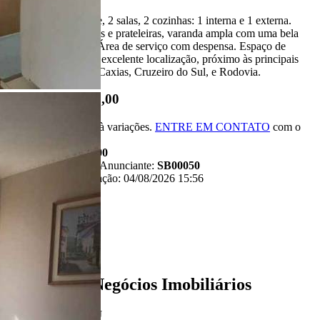
3 dorm, sendo 1 suíte, 2 salas, 2 cozinhas: 1 interna e 1 externa.
Quartos com armários e prateleiras, varanda ampla com uma bela
vista para a cidade . Área de serviço com despensa. Espaço de
quintal, tudo isso em excelente localização, próximo às principais
avenidas: Duque de Caxias, Cruzeiro do Sul, e Rodovia.
R$ 430.000,00
*Valor sujeito à variações.
ENTRE EM CONTATO
com o
anunciante.
Código:
481200
Referência do Anunciante:
SB00050
Última atualização: 04/08/2026 15:56
Anunciante
Liban - Negócios Imobiliários
Creci:
33006-J