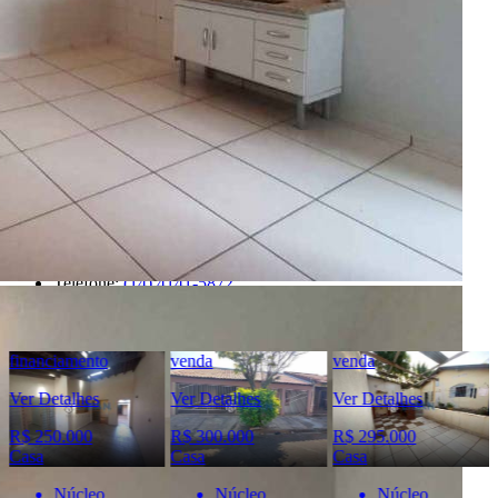
Anunciante
Liban - Negócios Imobiliários
Creci:
33006-J
Site:
https://www.liban.imb.br/index.php/
Endereço:
Rua Alfredo Fontão, 6-33 - Bauru/SP
Ver Telefone
Telefone:
(14) 4141-5872
Telefone:
(14) 98836-2944
WhatsApp:
(14) 98836-2944
financiamento
venda
venda
Ver Detalhes
Ver Detalhes
Ver Detalhes
R$ 250.000
R$ 300.000
R$ 295.000
Casa
Casa
Casa
Núcleo
Núcleo
Núcleo