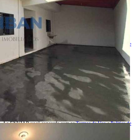
Nome
E-mail
Telefone
Mensagem
Ao ENVIAR você concorda com os
Termos de Uso
e
Política de
Privacidade
enviar mensagem
OU
converse pelo
whatsapp
Ligamos para você
Nome
Telefone
Melhor horário para ligar
Ao ENVIAR você concorda com os
Termos de Uso
e
Política de
Privacidade