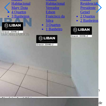
Habitacional
Habitacional
Residencial
Mary Dota
Vereador
Presidente
4 Quartos
Edson
Geisel
3 Banheiros
Francisco da
2 Quartos
Silva
2 Banheiros
3 Quartos
1 Banheiro
Importante
* Valores, disponibilidade e demais informações estão sujeitas à
alterações. SEMPRE consulte o anunciante sobre as condições e
informações atualizadas do imóvel anunciado.
O
Portal Casa Bauru
, incluindo todos seus colaboradores, não
realizam qualquer intermediação e não participam de nenhuma
negociação dos imóveis anunciados.
Todas as informações e imagens deste anúncio fazem parte de um
anúncio publicitário e foram fornecidas pelo anunciante Liban -
Negócios Imobiliários.
O
Portal Casa Bauru
não tem controle e não garante a veracidade