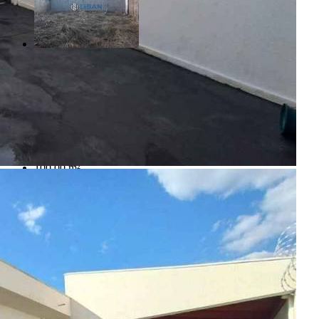
R$ 250.000,00
Vila Lemos - Bauru/SP
Referência: CA00811
2 Quartos
1 Banheiro
2 Vagas
100.00 m²
Realizado
Enviado com sucesso!
Entre em contato