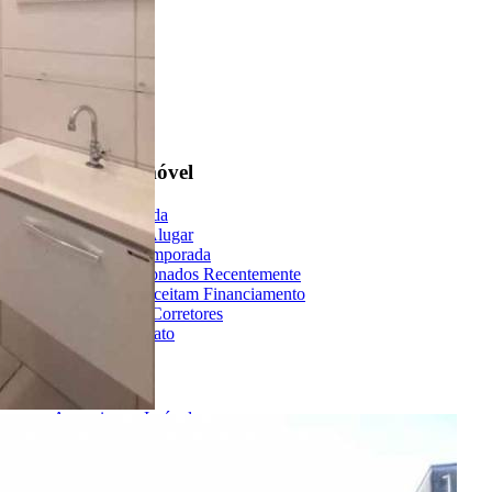
Encontre um Imóvel
Imóveis à Venda
Imóveis para Alugar
Imóveis de Temporada
Imóveis Adicionados Recentemente
Imóveis que Aceitam Financiamento
Imobiliárias e Corretores
Entre em Contato
Sobre o Portal
Anuncie seu Imóvel
Cadastre-se | Inclua sua Imobiliária
Como Funciona
Termos de Uso