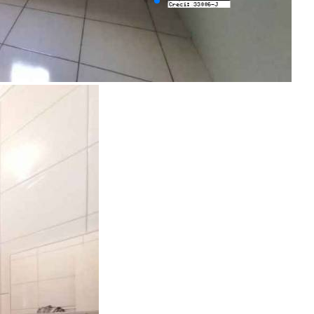
Últimos Imóveis Visitados
venda
Ver Detalhes
R$ 250.000
Casa
Vila Lemos
2 Quartos
1 Banheiro