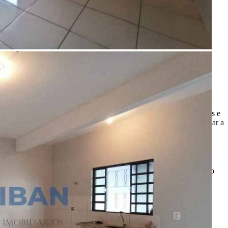
Ligamos para você!
Descrição
Ótima oportunidade, casa com dois dorm, vaga para dois veículos e
com terreno murado com cerca elétrica ao lado pronto para ampliar a
casa ou construir ponto comercial.
R$ 250.000,00
*Valor sujeito à variações.
ENTRE EM CONTATO
com o
anunciante.
Código:
481160
Referência do Anunciante:
CA00811
Última atualização: 08/08/2026 00:45