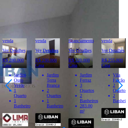
destas informações.
Móveis e demais objetos exibidos nas fotos não fazem parte da
oferta. Contate o anunciante para confirmar a disponibilidade e
condições detalhadas para negociação deste imóvel.
Imóveis Similares
venda
financiamento
venda
venda
Ver Detalhes
Ver Detalhes
Ver Detalhes
Ver Detalhes
R$ 230.000
R$ 320.000
R$ 255.000
R$ 210.000
Casa
Casa
Casa
Casa
Jardim
Jardim
Vila
Jardim
Terra
Ferraz
Falcão
Vânia
Branca
3
2
Maria
2
Quartos
Quartos
3
Quartos
2
2
Quartos
1
Banheiros
Banheiros
2
Banheiro
283.00
Banheir
m²