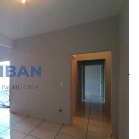
Solicitar Ligação
Indique este imóvel
Seu Nome
Nome do amigo
Seu e-mail
E-mail do amigo
Mensagem
Ao ENVIAR você concorda com os
Termos de Uso
e
Política de
Privacidade
Enviar Indicação
Características
Referência: CA00811
2 Quartos
1 Banheiro
2 Vagas
100.00 m²