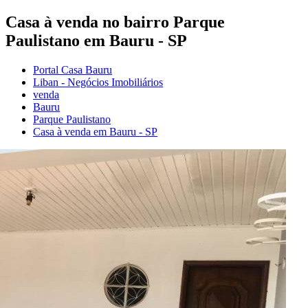
Casa à venda no bairro Parque
Paulistano em Bauru - SP
Portal Casa Bauru
Liban - Negócios Imobiliários
venda
Bauru
Parque Paulistano
Casa à venda em Bauru - SP