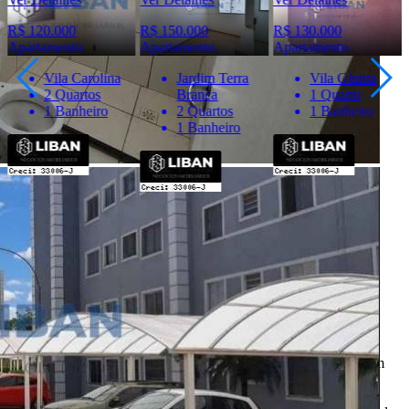
R$ 120.000
R$ 150.000
R$ 130.000
Apartamento
Apartamento
Apartamento
Vila Carolina
Jardim Terra
Vila Giunta
2 Quartos
Branca
1 Quarto
1 Banheiro
2 Quartos
1 Banheiro
1 Banheiro
Importante
* Valores, disponibilidade e demais informações estão sujeitas à
alterações. SEMPRE consulte o anunciante sobre as condições e
informações atualizadas do imóvel anunciado.
O
Portal Casa Bauru
, incluindo todos seus colaboradores, não
realizam qualquer intermediação e não participam de nenhuma
negociação dos imóveis anunciados.
Todas as informações e imagens deste anúncio fazem parte de um
anúncio publicitário e foram fornecidas pelo anunciante Liban -
Negócios Imobiliários.