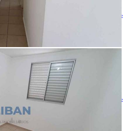
Melhor horário para ligar
Ao ENVIAR você concorda com os
Termos de Uso
e
Política de
Privacidade
Solicitar Ligação
Indique este imóvel
Seu Nome
Nome do amigo
Seu e-mail
E-mail do amigo
Mensagem
Ao ENVIAR você concorda com os
Termos de Uso
e
Política de
Privacidade
Enviar Indicação
Características