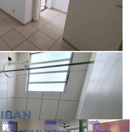
Código:
481139
Referência do Anunciante:
AP00599
Última atualização: 08/08/2026 15:19
Anunciante
Liban - Negócios Imobiliários
Creci:
33006-J
Site:
https://www.liban.imb.br/index.php/
Endereço:
Rua Alfredo Fontão, 6-33 - Bauru/SP
Ver Telefone
Telefone:
(14) 4141-5872
Telefone:
(14) 98836-2944
WhatsApp:
(14) 98836-2944
venda
venda
venda
Ver Detalhes
Ver Detalhes
Ver Detalhes