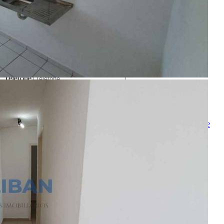
Enviado com sucesso!
Entre em contato
Nome
E-mail
Telefone
Mensagem
Ao ENVIAR você concorda com os
Termos de Uso
e
Política de
Privacidade
enviar mensagem
OU
converse pelo
whatsapp
Ligamos para você
Nome
Telefone