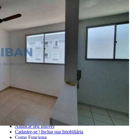
Encontre um Imóvel
Imóveis à Venda
Imóveis para Alugar
Imóveis de Temporada
Imóveis Adicionados Recentemente
Imóveis que Aceitam Financiamento
Imobiliárias e Corretores
Entre em Contato
Sobre o Portal
Anuncie seu Imóvel
Cadastre-se | Inclua sua Imobiliária
Como Funciona