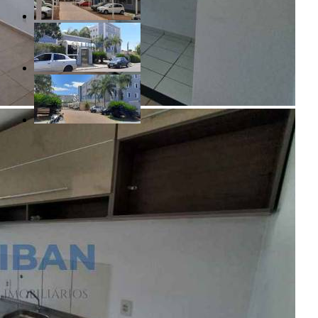
R$ 150.000,00
Jardim Terra Branca - Bauru/SP
Referência: AP00599
2 Quartos
1 Banheiro
1 Vaga
43.00 m²
Realizado