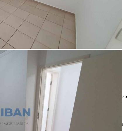
Referência: AP00599
2 Quartos
1 Banheiro
1 Vaga
43.00 m²
Ligamos para você!
Descrição
Ótimo apartamento localizado próximo do Terra Branca localização
excelente, boa vizinhança valor excelente venha conferir.
R$ 150.000,00
*Valor sujeito à variações.
ENTRE EM CONTATO
com o
anunciante.