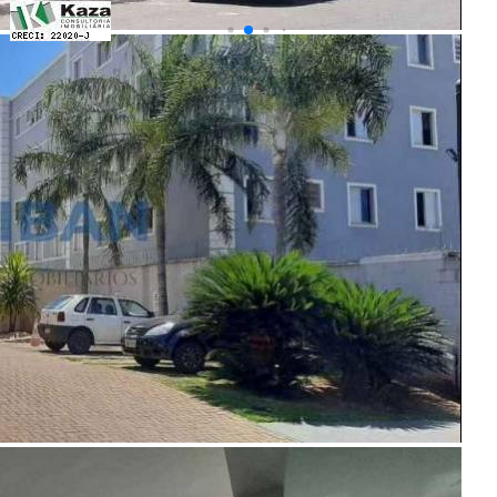
Últimos Imóveis Visitados
venda
Ver Detalhes
R$ 150.000
Apartamento
Jardim Terra Branca
2 Quartos
1 Banheiro