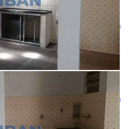
Mensagem
Ao ENVIAR você concorda com os
Termos de Uso
e
Política de
Privacidade
enviar mensagem
OU
converse pelo
whatsapp
Ligamos para você
Nome
Telefone
Melhor horário para ligar
Ao ENVIAR você concorda com os
Termos de Uso
e
Política de
Privacidade
Solicitar Ligação
Indique este imóvel