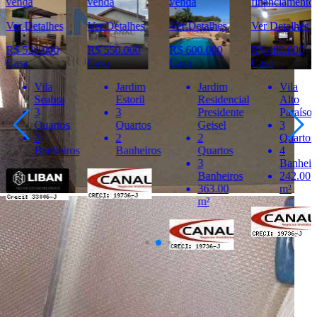
venda
venda
financiamento
financiamento
Ver Detalhes
Ver Detalhes
Ver Detalhes
Ver Detalhes
R$ 550.000
R$ 600.000
R$ 480.000
R$ 650.000
Casa
Casa
Casa
Casa
Jardim
Jardim
Vila
Vila
Estoril
Residencial
Alto
Pacífico
3
Presidente
Paraíso
3
Quartos
Geisel
3
Quartos
2
2
Quartos
3
Banheiros
Quartos
4
Banheir
3
Banheiros
250.00
Banheiros
242.00
m²
363.00
m²
m²
Últimos Imóveis Visitados
venda