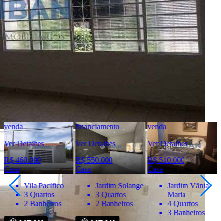
Liban - Negócios Imobiliários
Creci:
33006-J
Site:
https://www.liban.imb.br/index.php/
Endereço:
Rua Alfredo Fontão, 6-33 - Bauru/SP
Ver Telefone
Telefone:
(14) 4141-5872
Telefone:
(14) 98836-2944
WhatsApp:
(14) 98836-2944
venda
financiamento
venda
Ver Detalhes
Ver Detalhes
Ver Detalhes
R$ 460.000
R$ 550.000
R$ 510.000
Casa
Casa
Casa
Vila Pacífico
Jardim Solange
Jardim Vânia
3 Quartos
3 Quartos
Maria
2 Banheiros
2 Banheiros
4 Quartos
3 Banheiros