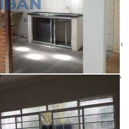
Descrição
Excelente imóvel com 3 dormitórios sendo 1 suíte, sala, cozinha, 1
banheiros social. Edícula com 1 dormitório e banheiro.
Churrasqueira, garagem para 4 carros. Localização privilegiada.
R$ 550.000,00
*Valor sujeito à variações.
ENTRE EM CONTATO
com o
anunciante.
Código:
481110
Referência do Anunciante:
CA00713
Última atualização: 08/08/2026 15:12
Anunciante