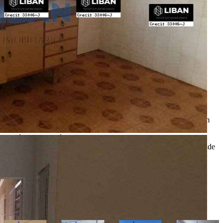
Importante
* Valores, disponibilidade e demais informações estão sujeitas à
alterações. SEMPRE consulte o anunciante sobre as condições e
informações atualizadas do imóvel anunciado.
O
Portal Casa Bauru
, incluindo todos seus colaboradores, não
realizam qualquer intermediação e não participam de nenhuma
negociação dos imóveis anunciados.
Todas as informações e imagens deste anúncio fazem parte de um
anúncio publicitário e foram fornecidas pelo anunciante Liban -
Negócios Imobiliários.
O
Portal Casa Bauru
não tem controle e não garante a veracidade
destas informações.
Móveis e demais objetos exibidos nas fotos não fazem parte da
oferta. Contate o anunciante para confirmar a disponibilidade e
condições detalhadas para negociação deste imóvel.
Imóveis Similares