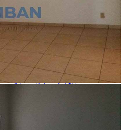
Encontre um Imóvel
Imóveis à Venda
Imóveis para Alugar
Imóveis de Temporada
Imóveis Adicionados Recentemente
Imóveis que Aceitam Financiamento
Imobiliárias e Corretores
Entre em Contato
Sobre o Portal
Anuncie seu Imóvel
Cadastre-se | Inclua sua Imobiliária
Como Funciona
Termos de Uso
Política de Privacidade
Mapa do Site
Portais Parceiros