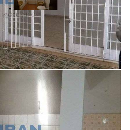
R$ 550.000,00
Jardim Carvalho - Bauru/SP
Referência: CA00713
4 Quartos
3 Banheiros
4 Vagas
Realizado
Enviado com sucesso!
Entre em contato
Nome
E-mail
Telefone