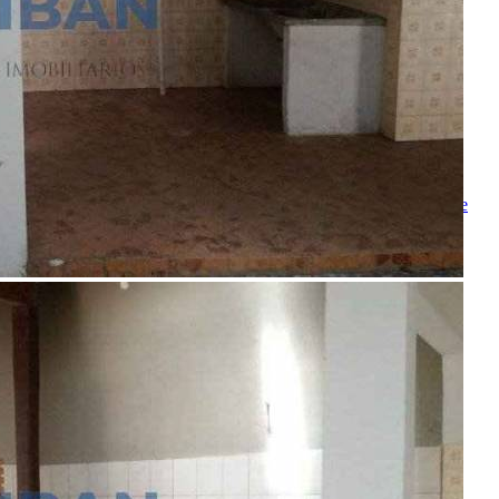
Seu Nome
Nome do amigo
Seu e-mail
E-mail do amigo
Mensagem
Ao ENVIAR você concorda com os
Termos de Uso
e
Política de
Privacidade
Enviar Indicação
Características
Referência: CA00713
4 Quartos
3 Banheiros
4 Vagas
Ligamos para você!