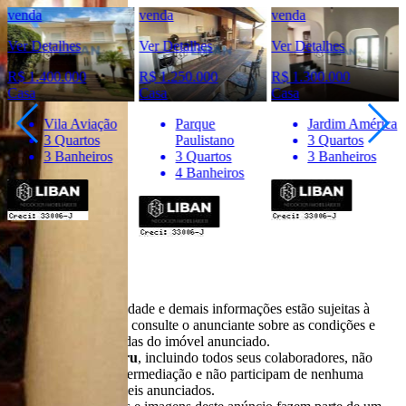
venda
venda
venda
Ver Detalhes
Ver Detalhes
Ver Detalhes
R$ 1.250.000
R$ 1.300.000
R$ 1.800.000
Casa
Casa
Casa
Parque
Jardim América
Vila Aviação
Paulistano
3 Quartos
4 Quartos
3 Quartos
3 Banheiros
6 Banheiros
4 Banheiros
Importante
* Valores, disponibilidade e demais informações estão sujeitas à
alterações. SEMPRE consulte o anunciante sobre as condições e
informações atualizadas do imóvel anunciado.
O
Portal Casa Bauru
, incluindo todos seus colaboradores, não
realizam qualquer intermediação e não participam de nenhuma
negociação dos imóveis anunciados.