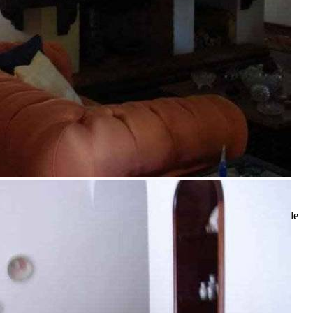
Referência: CA00548
4 Quartos
6 Banheiros
3 Vagas
Ligamos para você!
Descrição
Residência em ótima localização com 4 suítes, 6 banheiros, sala de
jantar, de TV e um salão com lareira e varanda. Ainda conta com
Closed de Louça, escritório, adega, área de festas e Piscina.
Garagem para 3 carros. Ambientes com ar condicionado e
aquecedor solar, acabamento em concreto, Blindex e Madeira de
Lei.
R$ 1.500.000,00