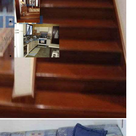
R$ 1.500.000,00
Jardim Estoril II - Bauru/SP
Referência: CA00548
4 Quartos
6 Banheiros
3 Vagas
Realizado