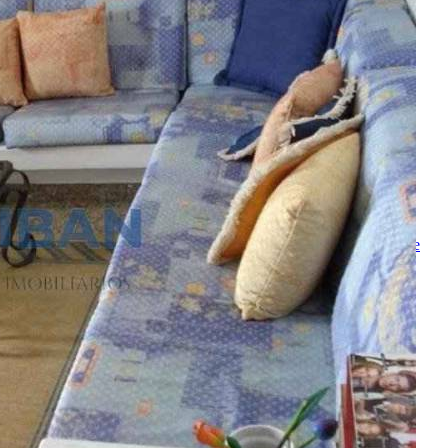
Enviado com sucesso!
Entre em contato
Nome
E-mail
Telefone
Mensagem
Ao ENVIAR você concorda com os
Termos de Uso
e
Política de
Privacidade
enviar mensagem
OU
converse pelo
whatsapp
Ligamos para você
Nome
Telefone