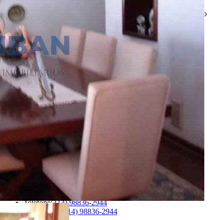
*Valor sujeito à variações.
ENTRE EM CONTATO
com o
anunciante.
Código:
481010
Referência do Anunciante:
CA00548
Última atualização: 06/08/2026 20:40
Anunciante
Liban - Negócios Imobiliários
Creci:
33006-J
Site:
https://www.liban.imb.br/index.php/
Endereço:
Rua Alfredo Fontão, 6-33 - Bauru/SP
Ver Telefone
Telefone:
(14) 4141-5872
Telefone:
(14) 98836-2944
WhatsApp:
(14) 98836-2944