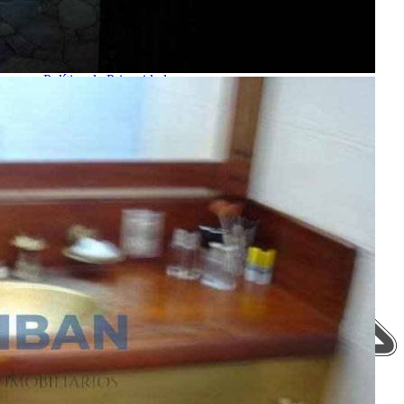
Anuncie seu Imóvel
Cadastre-se | Inclua sua Imobiliária
Como Funciona
Termos de Uso
Política de Privacidade
Mapa do Site
Portais Parceiros