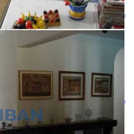
Melhor horário para ligar
Ao ENVIAR você concorda com os
Termos de Uso
e
Política de
Privacidade
Solicitar Ligação
Indique este imóvel
Seu Nome
Nome do amigo
Seu e-mail
E-mail do amigo
Mensagem
Ao ENVIAR você concorda com os
Termos de Uso
e
Política de
Privacidade
Enviar Indicação
Características