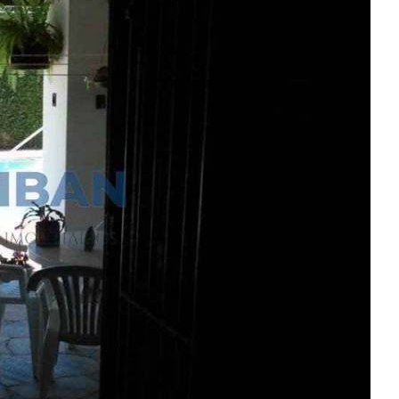
Encontre um Imóvel
Imóveis à Venda
Imóveis para Alugar
Imóveis de Temporada
Imóveis Adicionados Recentemente
Imóveis que Aceitam Financiamento
Imobiliárias e Corretores
Entre em Contato
Sobre o Portal