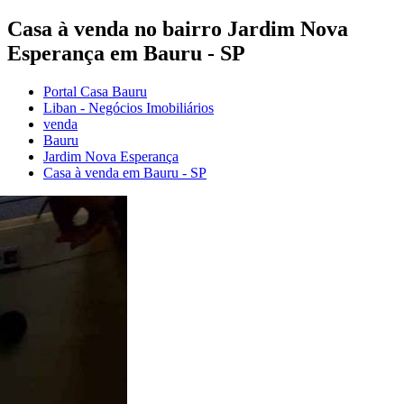
Casa à venda no bairro Jardim Nova
Esperança em Bauru - SP
Portal Casa Bauru
Liban - Negócios Imobiliários
venda
Bauru
Jardim Nova Esperança
Casa à venda em Bauru - SP