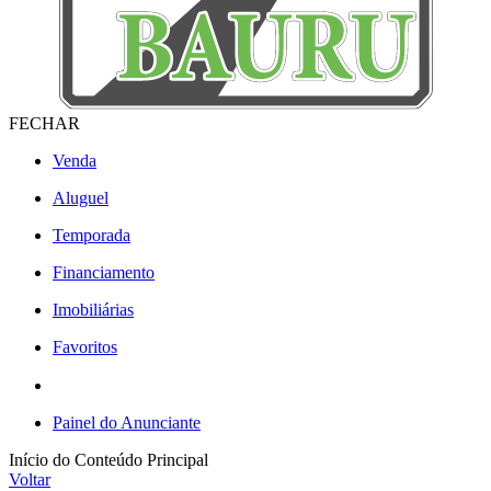
FECHAR
Venda
Aluguel
Temporada
Financiamento
Imobiliárias
Favoritos
Painel do Anunciante
Início do Conteúdo Principal
Voltar