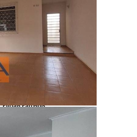
Imóveis à Venda
Imóveis para Alugar
Imóveis de Temporada
Imóveis Adicionados Recentemente
Imóveis que Aceitam Financiamento
Imobiliárias e Corretores
Entre em Contato
Sobre o Portal
Anuncie seu Imóvel
Cadastre-se | Inclua sua Imobiliária
Como Funciona
Termos de Uso
Política de Privacidade
Mapa do Site
Portais Parceiros