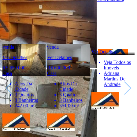
Centro, CEP 17015-001 - BAURU/SP
Ver Telefone
Telefone:
(14) 99884-0043
Telefone:
(14) 99884-0043
WhatsApp:
(14) 9844-0043
venda
venda
Ver Detalhes
Ver Detalhes
Ver Detalhes
Veja Todos os
R$ 650.000
R$ 630.000
Imóveis
Casa
Casa
Adriana
Martins De
Altos Da
Altos Da
Andrade
Cidade
Cidade
3 Quartos
3 Quartos
3 Banheiros
3 Banheiros
242.00 m²
351.00 m²