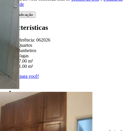
Privacidade
Enviar Indicação
Características
Referência: 062026
3 Quartos
3 Banheiros
2 Vagas
207.00 m²
351.00 m²
Ligamos para você!
Descrição