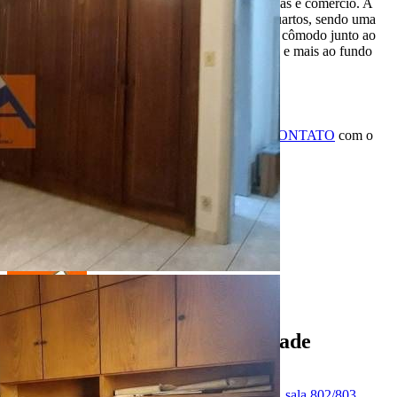
Vendo casa em local previlegiado, perto de clínicas e comércio. A
casa possui cômodos amplos composta por 03 quartos, sendo uma
suíte, copa, cozinha e sala. No quintal possui um cômodo junto ao
corpo da casa que pode ser usado como dispensa e mais ao fundo
área coberta com mais um cômodo.
R$ 630.000,00
*Valor sujeito à variações.
ENTRE EM CONTATO
com o
anunciante.
Código:
474537
Referência do Anunciante:
062026
Última atualização:
Anunciante
Adriana Martins De Andrade
Creci:
220496-F
Endereço:
Avenida Rodrigues Alves, 7-40, sala 802/803,