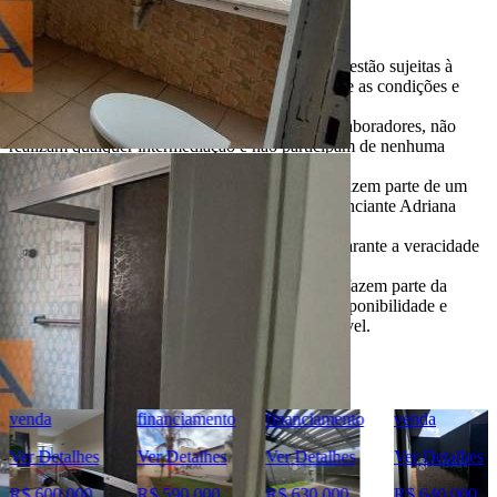
Importante
* Valores, disponibilidade e demais informações estão sujeitas à
alterações. SEMPRE consulte o anunciante sobre as condições e
informações atualizadas do imóvel anunciado.
O
Portal Casa Bauru
, incluindo todos seus colaboradores, não
realizam qualquer intermediação e não participam de nenhuma
negociação dos imóveis anunciados.
Todas as informações e imagens deste anúncio fazem parte de um
anúncio publicitário e foram fornecidas pelo anunciante Adriana
Martins De Andrade.
O
Portal Casa Bauru
não tem controle e não garante a veracidade
destas informações.
Móveis e demais objetos exibidos nas fotos não fazem parte da
oferta. Contate o anunciante para confirmar a disponibilidade e
condições detalhadas para negociação deste imóvel.
Imóveis Similares
financiamento
financiamento
venda
financiamento
Ver Detalhes
Ver Detalhes
Ver Detalhes
Ver Detalhes
R$ 590.000
R$ 630.000
R$ 640.000
R$ 600.000