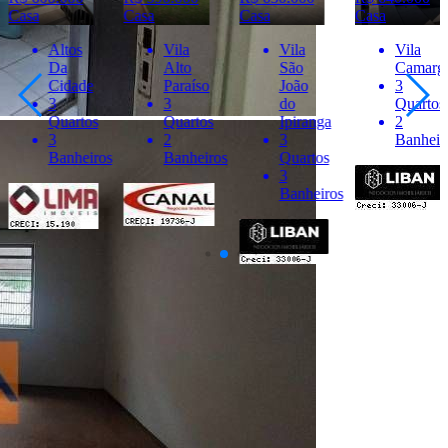
Casa
Casa
Casa
Casa
Vila
Vila
Vila
Jardim
Alto
São
Camargo
Solange
Paraíso
João
3
3
3
do
Quartos
Quartos
Quartos
Ipiranga
2
2
2
3
Banheiros
Banheir
Banheiros
Quartos
3
Banheiros
Últimos Imóveis Visitados
venda
Ver Detalhes
R$ 630.000
Casa