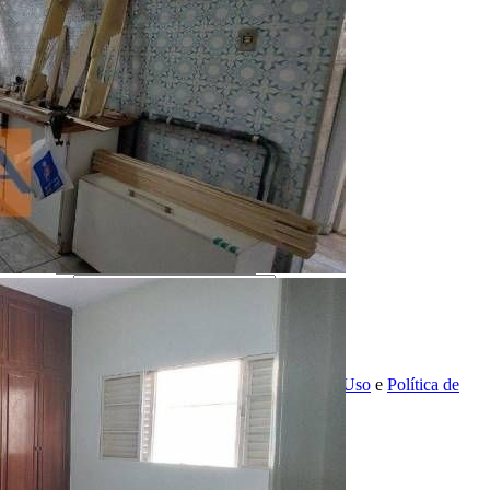
Realizado
Enviado com sucesso!
Entre em contato
Nome
E-mail
Telefone
Mensagem
Ao ENVIAR você concorda com os
Termos de Uso
e
Política de
Privacidade
enviar mensagem
OU
converse pelo
whatsapp