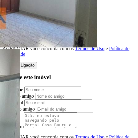
Ligamos para você
Nome
Telefone
Melhor horário para ligar
Ao ENVIAR você concorda com os
Termos de Uso
e
Política de
Privacidade
Solicitar Ligação
Indique este imóvel
Seu Nome
Nome do amigo
Seu e-mail
E-mail do amigo
Mensagem
Ao ENVIAR você concorda com os
Termos de Uso
e
Política de