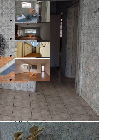
R$ 630.000,00
Altos Da Cidade - Bauru/SP
Referência: 062026
3 Quartos
3 Banheiros
2 Vagas
207.00 m²
351.00 m²