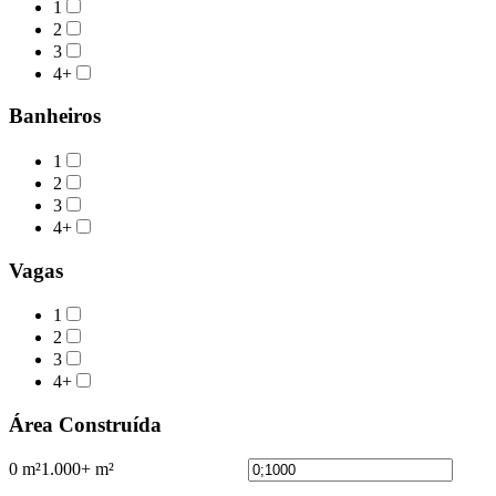
1
2
3
4+
Banheiros
1
2
3
4+
Vagas
1
2
3
4+
Área Construída
0 m²
1.000+ m²