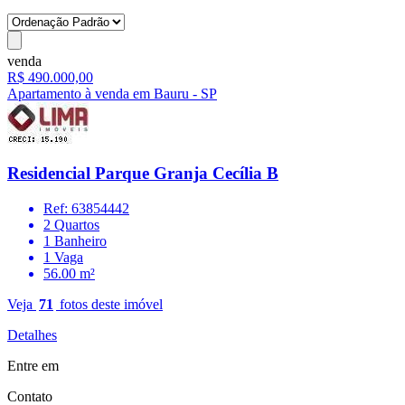
venda
R$ 490.000,00
Apartamento à venda em Bauru - SP
Residencial Parque Granja Cecília B
Ref: 63854442
2 Quartos
1 Banheiro
1 Vaga
56.00 m²
Veja
71
fotos deste imóvel
Detalhes
Entre em
Contato