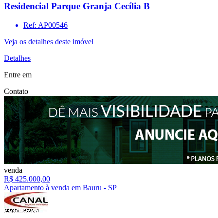
Residencial Parque Granja Cecília B
Ref: AP00546
Veja os detalhes deste imóvel
Detalhes
Entre em
Contato
venda
R$ 425.000,00
Apartamento à venda em Bauru - SP