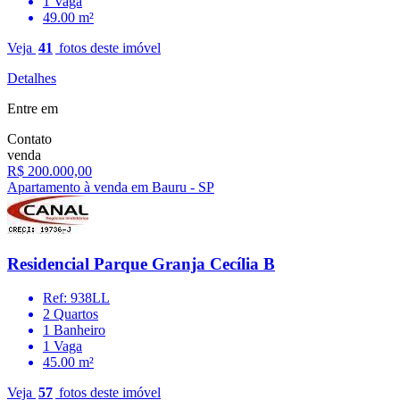
1 Vaga
49.00 m²
Veja
41
fotos deste imóvel
Detalhes
Entre em
Contato
venda
R$ 200.000,00
Apartamento à venda em Bauru - SP
Residencial Parque Granja Cecília B
Ref: 938LL
2 Quartos
1 Banheiro
1 Vaga
45.00 m²
Veja
57
fotos deste imóvel