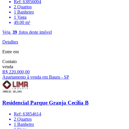
Ref: 63856004
2 Quartos
1 Banheiro
1 Vaga
49.00 m²
Veja
39
fotos deste imóvel
Detalhes
Entre em
Contato
venda
R$ 220.000,00
Apartamento à venda em Bauru - SP
Residencial Parque Granja Cecília B
Ref: 63854614
2 Quartos
1 Banheiro