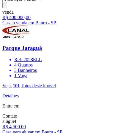
venda
R$ 400.000,00
Casa à venda em Bauru - SP
Parque Jaraguá
Ref: 2058ELL
4 Quartos
3 Banheiros
1 Vaga
Veja
101
fotos deste imóvel
Detalhes
Entre em
Contato
aluguel
R$ 4.500,00
Casa para alugar em Bauru - SP