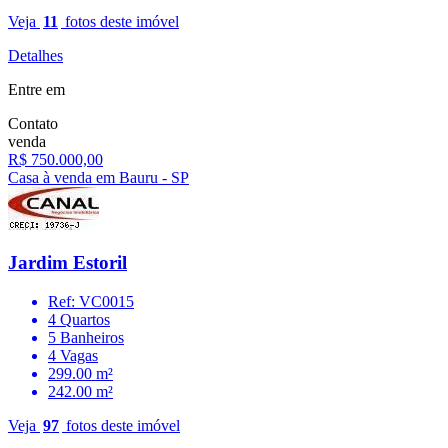
Veja
11
fotos deste imóvel
Detalhes
Entre em
Contato
venda
R$ 750.000,00
Casa à venda em Bauru - SP
Jardim Estoril
Ref: VC0015
4 Quartos
5 Banheiros
4 Vagas
299.00 m²
242.00 m²
Veja
97
fotos deste imóvel