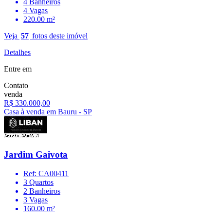
4 Banheiros
4 Vagas
220.00 m²
Veja
57
fotos deste imóvel
Detalhes
Entre em
Contato
venda
R$ 330.000,00
Casa à venda em Bauru - SP
Jardim Gaivota
Ref: CA00411
3 Quartos
2 Banheiros
3 Vagas
160.00 m²