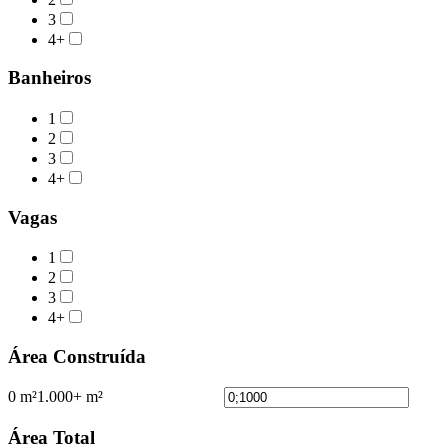
3
4+
Banheiros
1
2
3
4+
Vagas
1
2
3
4+
Área Construída
0 m²
1.000+ m²
Área Total