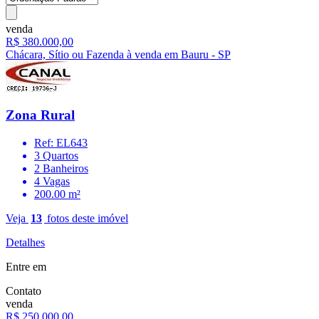
venda
R$ 380.000,00
Chácara, Sítio ou Fazenda à venda em Bauru - SP
Zona Rural
Ref: EL643
3 Quartos
2 Banheiros
4 Vagas
200.00 m²
Veja
13
fotos deste imóvel
Detalhes
Entre em
Contato
venda
R$ 250.000,00