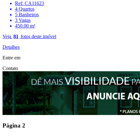
Ref: CA11623
4 Quartos
5 Banheiros
3 Vagas
450.00 m²
Veja
81
fotos deste imóvel
Detalhes
Entre em
Contato
Página
2