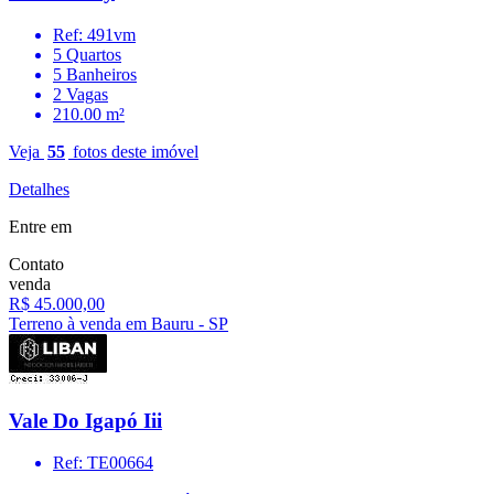
Ref: 491vm
5 Quartos
5 Banheiros
2 Vagas
210.00 m²
Veja
55
fotos deste imóvel
Detalhes
Entre em
Contato
venda
R$ 45.000,00
Terreno à venda em Bauru - SP
Vale Do Igapó Iii
Ref: TE00664