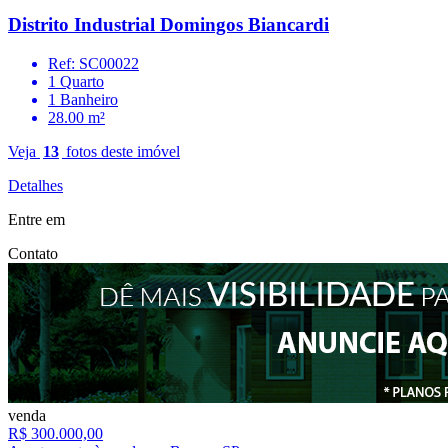
Distrito Industrial Domingos Biancardi
Ref: SC00022
1 Quarto
1 Banheiro
28.00 m²
Veja
13
fotos deste imóvel
Detalhes
Entre em
Contato
venda
R$ 300.000,00