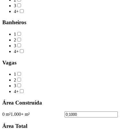
3
4+
Banheiros
1
2
3
4+
Vagas
1
2
3
4+
Área Construída
0 m²
1.000+ m²
Área Total