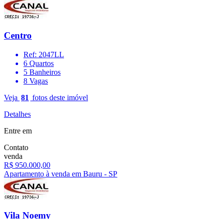
Centro
Ref: 2047LL
6 Quartos
5 Banheiros
8 Vagas
Veja
81
fotos deste imóvel
Detalhes
Entre em
Contato
venda
R$ 950.000,00
Apartamento à venda em Bauru - SP
Vila Noemy