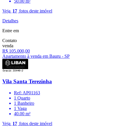
50.00 m²
Veja
17
fotos deste imóvel
Detalhes
Entre em
Contato
venda
R$ 105.000,00
Apartamento à venda em Bauru - SP
Vila Santa Terezinha
Ref: AP01163
1 Quarto
1 Banheiro
1 Vaga
40.00 m²
Veja
17
fotos deste imóvel